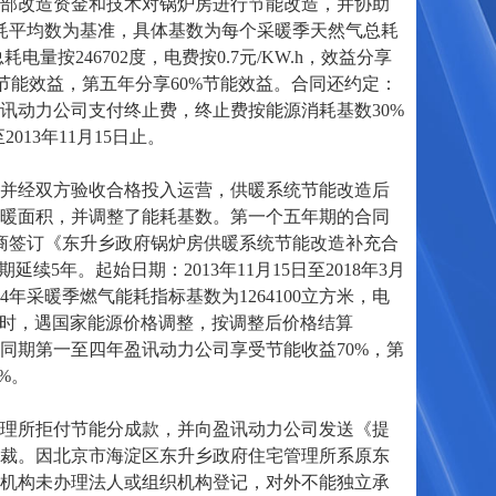
部改造资金和技术对锅炉房进行节能改造，并协助
耗平均数为基准，具体基数为每个采暖季天然气总耗
电量按246702度，电费按0.7元/KW.h，效益分享
节能效益，第五年分享60%节能效益。合同还约定：
讯动力公司支付终止费，终止费按能源消耗基数30%
013年11月15日止。
并经双方验收合格投入运营，供暖系统节能改造后
暖面积，并调整了能耗基数。第一个五年期的合同
复磋商签订《东升乡政府锅炉房供暖系统节能改造补充合
5年。起始日期：2013年11月15日至2018年3月
14年采暖季燃气能耗指标基数为1264100立方米，电
元/千瓦时，遇国家能源价格调整，按调整后价格结算
为合同期第一至四年盈讯动力公司享受节能收益70%，第
%。
理所拒付节能分成款，并向盈讯动力公司发送《提
裁。因北京市海淀区东升乡政府住宅管理所系原东
机构未办理法人或组织机构登记，对外不能独立承