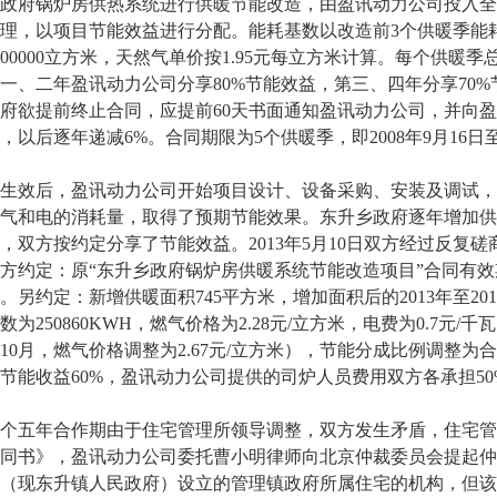
政府锅炉房供热系统进行供暖节能改造，由盈讯动力公司投入全
理，以项目节能效益进行分配。能耗基数以改造前3个供暖季能
200000立方米，天然气单价按1.95元每立方米计算。每个供暖季总耗
一、二年盈讯动力公司分享80%节能效益，第三、四年分享70%
府欲提前终止合同，应提前60天书面通知盈讯动力公司，并向盈
，以后逐年递减6%。合同期限为5个供暖季，即2008年9月16日至2
效后，盈讯动力公司开始项目设计、设备采购、安装及调试，
气和电的消耗量，取得了预期节能效果。东升乡政府逐年增加供
，双方按约定分享了节能效益。
2013年5月10日双方经过反
方约定：原“东升乡政府锅炉房供暖系统节能改造项目”合同有效期延续
束。另约定：新增供暖面积745平方米，增加面积后的2013年至20
数为250860KWH，燃气价格为2.28元/立方米，电费为0.7
3年10月，燃气价格调整为2.67元/立方米），节能分成比例调整
节能收益60%，盈讯动力公司提供的司炉人员费用双方各承担50
五年合作期由于住宅管理所领导调整，双方发生矛盾，住宅管
同书》，盈讯动力公司委托曹小明律师向北京仲裁委员会提起仲
（现东升镇人民政府）设立的管理镇政府所属住宅的机构，但该