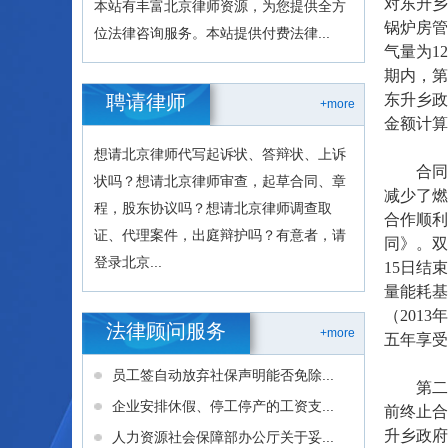
对东升乡
本站有丰富北京律师资源，为您提供全方
锅炉房管
位法律咨询服务。本站提供付费法律...
气量为1
期内，第
聘请律师
东升乡政
+more
金额计算
想请北京律师代写起诉状、答辩状、上诉
合同生
状吗？想请北京律师审查，起草合同、章
减少了燃
程，股东协议吗？想请北京律师调查取
合作顺利
证、代理案件，出庭辩护吗？有意者，请
同》。双
登录北京...
15日结
量能耗基
（201
法律顾问服务
+more
五年享受
员工签自动放弃社保声明能否免除...
第二个
企业安排休假、停工停产的工资支...
前终止合
升乡政府
人力资源社会保障部办公厅关于妥...