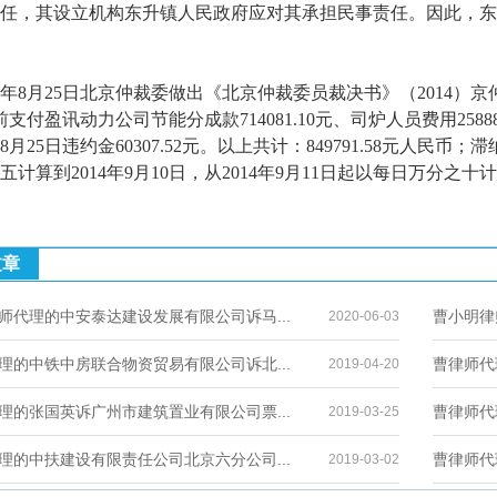
任，其设立机构东升镇人民政府应对其承担民事责任。因此，东
年8月25日北京仲裁委做出《北京仲裁委员裁决书》（2014）京仲
前支付盈讯动力公司节能分成款714081.10元、司炉人员费用25888.
年8月25日违约金60307.52元。以上共计：849791.58元人民币；滞
五计算到2014年9月10日，从2014年9月11日起以每日万分之
文章
师代理的中安泰达建设发展有限公司诉马...
曹小明律
2020-06-03
理的中铁中房联合物资贸易有限公司诉北...
曹律师代
2019-04-20
理的张国英诉广州市建筑置业有限公司票...
曹律师代
2019-03-25
理的中扶建设有限责任公司北京六分公司...
曹律师代
2019-03-02