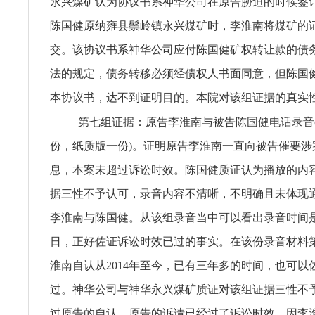
永兴煤矿认为协议书系神华公司在原告胁迫的时候签
陈国健原纳雍县鬃岭镇永兴煤矿时，李淮南将煤矿的
交。该协议书系神华公司应付陈国健矿权转让款的债
法的规定，债务转移必须经债权人书面同意，但陈国
本协议书，达不到证明目的。本院对该组证据的真实
第七组证据：原告李淮南与被告陈国健电话录音(
份，纸质版一份)。证明原告李淮南一直向被告催要涉
息，本案未超过诉讼时效。陈国健质证认为播放的内
据三性不予认可，录音内容不清晰，不明确且未体现
李淮南与陈国健。从该组录音当中可以看出录音时间是20
日，正好佐证诉讼时效已过的事实。在该份录音材料
淮南自认从2014年至今，已有三年多的时间，也可以
过。神华公司与神华永兴煤矿质证对该组证据三性不
过原告的自认，原告的诉请已经过了诉讼时效。因李