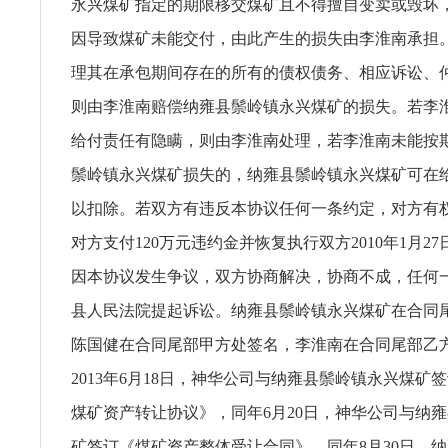
永兴煤矿指定的期限移交煤矿且不得擅自变卖或毁坏
因导致煤矿未能交付，由此产生的损失由李淮南承担
理其在承包期间存在的所有的债权债务、相应诉讼、
则由李淮南赔偿纳雍县鬃岭镇永兴煤矿的损失。若李
给付责任有隐瞒，则由李淮南处理，若李淮南未能按
鬃岭镇永兴煤矿损失的，纳雍县鬃岭镇永兴煤矿可在
以扣除。若双方有违反本协议任何一条约定，对方有
对方支付120万元违约金并恢复执行双方2010年1月2
因本协议发生争议，双方协商解决，协商不成，任何
县人民法院提起诉讼。纳雍县鬃岭镇永兴煤矿在合同
陈国健在合同尾部甲方处签名，李淮南在合同尾部乙
2013年6月18日，神华公司与纳雍县鬃岭镇永兴煤矿
煤矿资产转让协议》，同年6月20日，神华公司与纳
矿签订《煤矿资产整体受让合同》，同年8月30日，