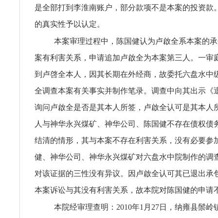
是全部打到李淮南账户，部分款项不是本案的投资款
的真实性予以认定。
本案审理过程中，陈国健认为卢啟全系本案的承
案有利害关系，申请追加卢啟全为本案第三人。一审
到卢啓全本人，因其长期在外经商，故委托六盘水中
全调查本案有关事实并制作笔录。调查中向其出示《
询问卢啟全是否是其本人所签，卢啟全认可是其本人
人与神华永兴煤矿、神华公司、陈国健不存在债权债
结清的情形，其与本案不存在利害关系，没有必要参
健、神华公司、神华永兴煤矿对六盘水中院制作的调
对该证据的三性没有异议。因卢啟全认可其已退出承
本案诉讼与其没有利害关系，故本院对陈国健的申请
本院经审理查明：2010年1月27日，纳雍县鬃岭