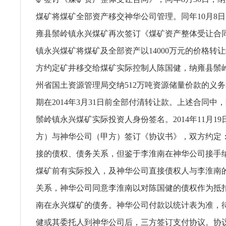
煤矿将煤矿全部资产移交神华公司管理。同年10月8
雍县鬃岭镇永兴煤矿再次签订《煤矿资产整体受让合
镇永兴煤矿将煤矿及全部资产以14000万元的价格转
方约定矿井移交给煤矿实际控制人陈国健，纳雍县鬃
州省国土资源管理局交纳512万吨资源储量价款的义
期在2014年3月31日前全部付清转让款。上述合同中
鬃岭镇永兴煤矿实际投资人身份签名。2014年11月1
方）与神华公司（甲方）签订《协议书》，双方约定
接的债权、债务关系，但鉴于李淮南在神华公司接手
煤矿前有实际投入，及神华公司直接债权人与李淮南
关系，神华公司同意李淮南以对陈国健的债权作为抵
南在永兴煤矿的债务。神华公司付款以统计表为准，
健或其委托人到神华公司后，三方签订支付协议。协