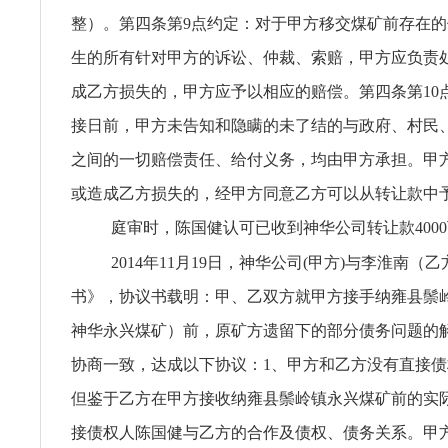
整）。第四条第9点约定：对于甲方移交煤矿前存在
生的所有针对甲方的诉讼、仲裁、索赔，甲方应负责
成乙方损失的，甲方应予以相应的赔偿。第四条第10
接日前，甲方未告知和隐瞒的未了结的与政府、村民
之间的一切赔偿责任、给付义务，均由甲方承担。甲
或造成乙方损失的，经甲方同意乙方可以从转让款中
庭审时，陈国健认可已收到神华公司转让款400
2014年11月19日，神华公司(甲方)与李淮南（
书》，协议书载明：甲、乙双方就甲方接手纳雍县鬃
神华永兴煤矿）前，原矿方遗留下的部分债务问题的
协商一致，达成以下协议：1、甲方和乙方没有直接
但鉴于乙方在甲方接收纳雍县鬃岭镇永兴煤矿前的实
接债权人陈国健与乙方的合作及债权、债务关系。甲