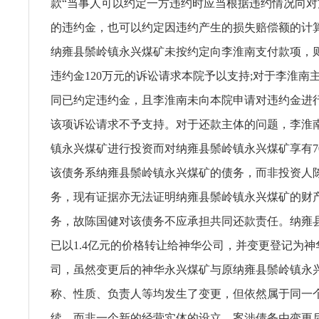
款“当事人可以约定一方违约时应当根据违约情况向
的违约金，也可以约定因违约产生的损失赔偿额的计
纳雍县鬃岭镇永兴煤矿未按约定向李淮南支付款项，
违约金120万元的诉讼请求本院予以支持;对于李淮南
同已约定违约金，且李淮南未向本院申请对违约金进
该项诉讼请求不予支持。对于还款主体的问题，李淮
镇永兴煤矿进行投资而对纳雍县鬃岭镇永兴煤矿享有70
该债务系纳雍县鬃岭镇永兴煤矿的债务，而非投资人
务，现有证据亦无法证明纳雍县鬃岭镇永兴煤矿的财
务，故陈国健对该债务不应承担共同还款责任。纳雍
已以1.4亿元的价格转让给神华公司，并变更登记为
司，虽然变更后的神华永兴煤矿与原纳雍县鬃岭镇永
称、性质、负责人等均发生了变更，但依然属于同一
续，而非一个新的经营实体的设立，案涉债务由变更