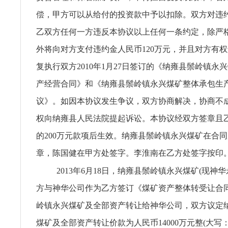
偿，甲方可以从给付的投资款中予以扣除。双方对违
乙双方任何一方违反本协议以上任何一条约定，除严
外将向对方支付违约金人民币120万元，并且对方有
复执行双方2010年1月27日签订的《纳雍县鬃岭镇永
产经营合同》和《纳雍县鬃岭镇永兴煤矿整体承包生
议》。如因本协议发生争议，双方协商解决，协商不
权向纳雍县人民法院提起诉讼。本协议经双方签章且
的200万元款项后生效。纳雍县鬃岭镇永兴煤矿在合
章，陈国健在甲方处签字。李淮南在乙方处签字按印
2013年6月18日，纳雍县鬃岭镇永兴煤矿(现神
方与神华公司作为乙方签订《煤矿资产整体转受让合
岭镇永兴煤矿及全部资产转让给神华公司，双方议定
煤矿及全部资产转让价款为人民币14000万元整(大写