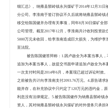
细汇总》。纳雍县鬃岭镇永兴煤矿于2014年12月31
分公司。李淮南于签订协议不久后就将纳雍县鬃岭镇
移交给陈国健并办理有关事项，同年8月30日煤矿全
公司管理。截至2017年12月，李淮南共计收到投资款仅
5000万元未收回，给李淮南造成巨大损失，为维护李
至法院。
被告陈国健答辩称：1.因卢啟全为本案当事人，
追加为本案当事人，故提交书面申请追加卢啟全为本案
一次支付时间是2014年6月，本案现已超过诉讼时效。3.
之前被告共计向李淮南支付2093.76万元。4.原告请
能并存，在补充协议中只约定了120万元的违约金，
利息没有法律规定。5.被告陈国健作为纳雍县鬃岭镇
资人，其对纳雍县鬃岭镇永兴煤矿的对外债务只承担