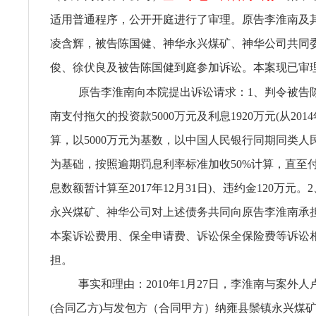
适用普通程序，公开开庭进行了审理。原告李淮南及
凌含辉，被告陈国健、神华永兴煤矿、神华公司共同
俊、徐伏良及被告陈国健到庭参加诉讼。本案现已审
原告李淮南向本院提出诉讼请求：1、判令被告
南支付拖欠的投资款5000万元及利息1920万元(从201
算，以5000万元为基数，以中国人民银行同期同类人
为基础，按照逾期罚息利率标准加收50%计算，直至
息数额暂计算至2017年12月31日)、违约金120万元
永兴煤矿、神华公司对上述债务共同向原告李淮南承
本案诉讼费用、保全申请费、诉讼保全保险费等诉讼
担。
事实和理由：2010年1月27日，李淮南与案外
(合同乙方)与发包方（合同甲方）纳雍县鬃镇永兴煤矿