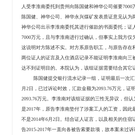
人受李淮南委托到贵州向陈国健和神华公司催要7000
陈国健、神华公司、神华永兴煤矿发表质证意见认为
神华公司出示李淮南委托其进行催款的书面委托；证
7000万元，且与李淮南进行过确认，但事实上我方仅欠
这说明对方陈述不实。对方系原告职工，与原告存在
两位证人的证言及入住酒店记录不能证明李淮南向三
达不到证明目的。本院认为，该组证据需要结合其它
陈国健提交银行流水记录一组，证明最后一次汇款
月2日，已过诉讼时效，汇款金额为2093.76万元，证
2093.76万元。李淮南对该组证据的三性无异议，但
是2017年，原告李淮南垫付了涉案工人的工资，因此
不是2014年6月2日。结合证人证言，以及相关的住
告2015-2017年一直向各被告索要款项，故本案未过