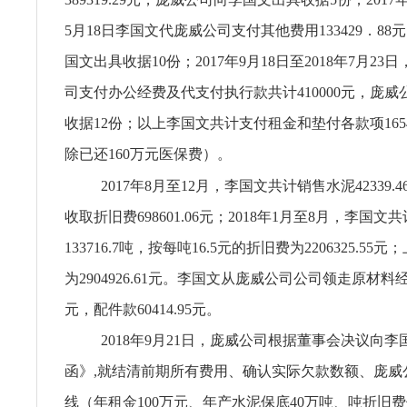
5月18日李国文代庞威公司支付其他费用133429．8
国文出具收据10份；2017年9月18日至2018年7月2
司支付办公经费及代支付执行款共计410000元，庞
收据12份；以上李国文共计支付租金和垫付各款项16546
除已还160万元医保费）。
2017年8月至12月，李国文共计销售水泥42339
收取折旧费698601.06元；2018年1月至8月，李国文
133716.7吨，按每吨16.5元的折旧费为2206325.5
为2904926.61元。李国文从庞威公司公司领走原材料经结算
元，配件款60414.95元。
2018年9月21日，庞威公司根据董事会决议向
函》,就结清前期所有费用、确认实际欠款数额、庞威
线（年租金100万元、年产水泥保底40万吨、吨折旧费