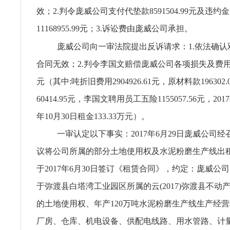
效；2.判令庞威公司支付代垫款8591504.99元及违约金2
11168955.99元；3.诉讼费由庞威公司承担。
庞威公司向一审法院提出反诉请求：1.依法确认
合同无效；2.判令李国文赔偿庞威公司各项损失及费用合计5
元（其中:吨折旧费用2904926.61元，原材料款196302
60414.95元，李国文聘用员工五险1155057.56元，201
年10月30日租金133.33万元）。
一审认定以下事实：2017年6月29日庞威公司
议将公司所属的部分土地使用权及水泥粉磨生产线出
于2017年6月30日签订《租赁合同》，约定：庞威公
于弥渡县白塔湾工业园区所属的云(2017)弥渡县不动产权
的土地使用权、年产120万吨水泥粉磨生产线生产经营
厂房、仓库、机电设备、供配电线路、用水管路、计