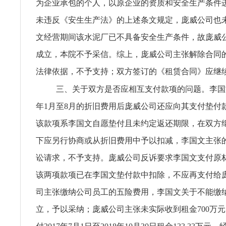
为企业承包的个人，以原企业的资质和安全生产条件
未违反《安生生产法》的上述条文规定，庞威公司也
文经营期间该水泥厂已不具备安全生产条件，故庞威
成立，本院不予采信。综上，庞威公司主张解除合同
法律依据，不予支持；双方签订的《租赁合同》应继
三、关于双方是否应相互支付款项的问题。李国文
年1月至8月的折旧费用后庞威公司还应向其支付垫付款638
该款项系李国文自愿垫付且未约定返还期限，在双方
下应另行协商或从折旧费用中予以扣减，李国文主张
讼请求，不予支持。庞威公司反诉要求李国文支付原
该两项款项已在李国文垫付款中扣除，不应再支付给
司主张缴纳公司员工的五险费用，李国文关于不能缴
立，予以采纳；庞威公司主张未实际收到租金700万