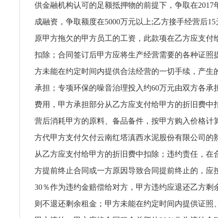
供金融机构认可的足额抵押物的前提下，争取在2017年
成融资，争取额度在5000万元以上;乙方接手经营后1
原甲方拖欠的甲方员工的工资，此款项在乙方应支付
扣除；合同签订后甲方应将生产经营需要的各种证照
方未能在约定时间内提供合法经营的一切手续，产生
承担；专项环保的噪音治理投入约60万元由双方各承担
费用，甲方承担部分从乙方应支付给甲方的折旧费中
营后消耗甲方的原料、备品备件，按甲方购入价格计
方代甲方支付欠付云南红塔滇西水泥股份有限公司的
从乙方应支付给甲方的折旧费中扣除；违约责任，在
方提前终止合同或一方原因导致合同提前终止的，应
30％作为违约金赔偿给对方，甲方违约应退还乙方剩
则不退还剩余租金；甲方未能在约定时间内提供证照