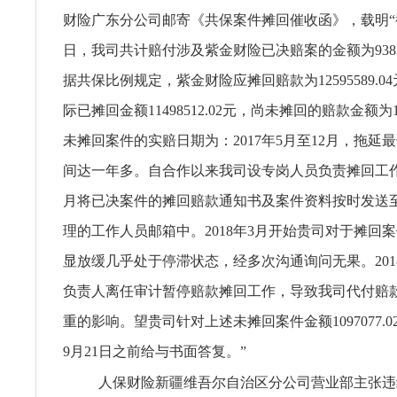
财险广东分公司邮寄《共保案件摊回催收函》，载明“截至
日，我司共计赔付涉及紫金财险已决赔案的金额为938307
据共保比例规定，紫金财险应摊回赔款为12595589.0
际已摊回金额11498512.02元，尚未摊回的赔款金额为10
未摊回案件的实赔日期为：2017年5月至12月，拖延
间达一年多。自合作以来我司设专岗人员负责摊回工
月将已决案件的摊回赔款通知书及案件资料按时发送
理的工作人员邮箱中。2018年3月开始贵司对于摊回
显放缓几乎处于停滞状态，经多次沟通询问无果。201
负责人离任审计暂停赔款摊回工作，导致我司代付赔
重的影响。望贵司针对上述未摊回案件金额1097077.
9月21日之前给与书面答复。”
人保财险新疆维吾尔自治区分公司营业部主张违