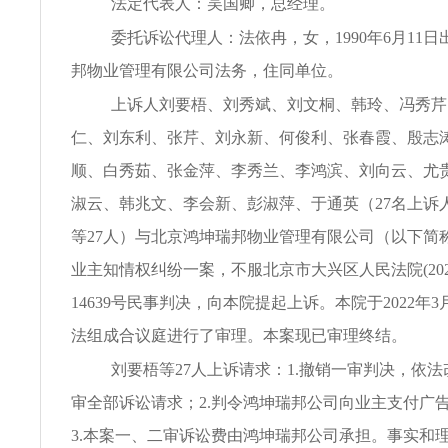
法定代表人：吴国卿，总经理。
委托诉讼代理人：法依冉，女，1990年6月11
邦物业管理有限公司法务，住同单位。
上诉人刘要梧、刘秀斌、刘文桐、韩玲、冯秀芹
仁、刘东利、张芹、刘永新、何俊利、张春霞、殷志
顺、白秀茹、张金萍、李秀兰、李鸿滨、刘向云、尤
淑云、韩兆文、李会新、彭淑萍、于通英（27名上诉
等27人）与北京鸿坤瑞邦物业管理有限公司（以下简
业主知情权纠纷一案，不服北京市大兴区人民法院(2021
14639号民事判决，向本院提起上诉。本院于2022年3
法组成合议庭进行了审理。本案现已审理终结。
刘要梧等27人上诉请求：1.撤销一审判决，依
审全部诉讼请求；2.判令鸿坤瑞邦公司向业主支付广告费5
3.本案一、二审诉讼费由鸿坤瑞邦公司承担。事实和理