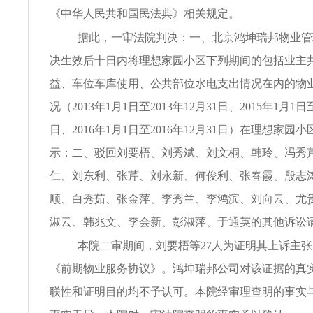
《中华人民共和国民法典》相关规定。
据此，一审法院判决：一、北京鸿坤瑞邦物业管
决生效后十日内将理想家园小区下列期间的包括业主
益、车位车库使用、公共部位水电支出情况在内的物
况（2013年1月1日至2013年12月31日、2015年1月1日至
日、2016年1月1日至2016年12月31日）在理想家
示；二、驳回刘要梧、刘秀斌、刘文桐、韩玲、冯秀
仁、刘东利、张芹、刘永新、何俊利、张春霞、殷志
顺、白秀茹、张金萍、李秀兰、李鸿滨、刘向云、尤
淑云、韩兆文、李会新、彭淑萍、于通英的其他诉讼
本院二审期间，刘要梧等27人为证明其上诉主
《前期物业服务协议》。鸿坤瑞邦公司对该证据的真
联性和证明目的均不予认可。本院经审理查明的事实