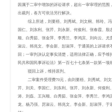
因属于二审中增加的诉讼请求，超出一审审理的范围
出裁判，各方可依法另行解决。
综上所述，刘要梧、刘秀斌、刘文桐、韩玲、冯
国仁、刘东利、张芹、刘永新、何俊利、张春霞、殷
顺、白秀茹、张金萍、李秀兰、李鸿滨、刘向云、尤
淑云、韩兆文、李会新、彭淑萍、于通英的上诉请求
回；一审判决认定事实清楚，适用法律正确，应予维
民共和国民事诉讼法》第一百七十七条第一款第一项
驳回上诉，维持原判。
二审案件受理费70元，由刘要梧、刘秀斌、刘
芹、刘关、李国仁、刘东利、张芹、刘永新、何俊利
涛、刘磊、王兴顺、白秀茹、张金萍、李秀兰、李鸿
龙、杨乃强、厉淑云、韩兆文、李会新、彭淑萍、于