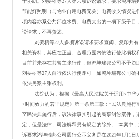
予协助。刘要梧等27人第六项诉讼请求，要求鸿坤瑞
节能灯照明（与物业自用电费无关）电费收支情况进
项内容亦系公共部位水费、电费支出的一项下级子目
讼请求，不再赘述。
刘要梧等27人多项诉讼请求要求查阅、复印共
相关资料，其应在正当、合理范围内依法行使此项权
目前并未存在其曾主张行使，但鸿坤瑞邦公司不予协
刘要梧等27人自行依法行使即可，如鸿坤瑞邦公司确
依法另案主张权利。
法院认为，根据《最高人民法院关于适用<中华
>时间效力的若干规定》第一条第三款：“民法典施行
至民法典施行后，该法律事实引起的民事纠纷案件，
定，但是法律、司法解释另有规定的除外。”本案中，
诉要求鸿坤瑞邦公司履行公示义务是在2021年1月1