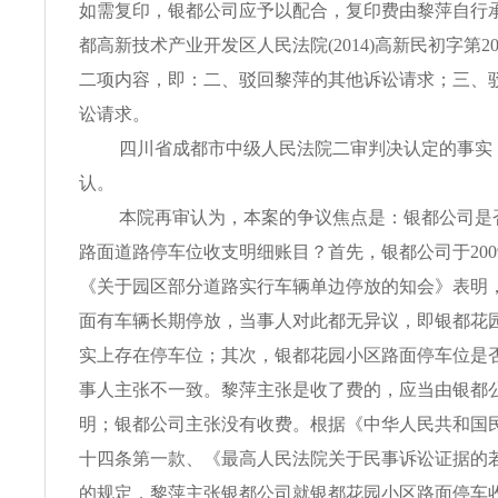
如需复印，银都公司应予以配合，复印费由黎萍自行
都高新技术产业开发区人民法院(2014)高新民初字第2
二项内容，即：二、驳回黎萍的其他诉讼请求；三、
讼请求。
四川省成都市中级人民法院二审判决认定的事实
认。
本院再审认为，本案的争议焦点是：银都公司是
路面道路停车位收支明细账目？首先，银都公司于200
《关于园区部分道路实行车辆单边停放的知会》表明
面有车辆长期停放，当事人对此都无异议，即银都花
实上存在停车位；其次，银都花园小区路面停车位是
事人主张不一致。黎萍主张是收了费的，应当由银都
明；银都公司主张没有收费。根据《中华人民共和国
十四条第一款、《最高人民法院关于民事诉讼证据的
的规定，黎萍主张银都公司就银都花园小区路面停车