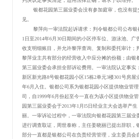
判决认定事实清楚，适用法律正确，请求予以维持。
银都花园第三届业委会没有参加庭审，也没有提
见。
黎萍向一审法院起诉请求：判令银都公司公布银都花
1日至2014年6月30日期间的小区停车位、游泳池、
收支明细账目，并允许黎萍查询、复制和委托审计；
黎萍业主共有部分的经营收入中应分摊的份额；由银
第三届业委会承担全部诉讼费用。一审法院认定事实
新区新光路8号银都花园小区15栋2单元3楼301号房屋业
年6月入住。银都公司系为银都花园小区提供物业管
司，自1999年6月份起至今一直在为该小区提供物业
园第三届业委会于2013年1月l5日经业主大会选举产
丽。一审诉讼过程中，一审法院向银都花园第三届业
进行调查取证，周世泰称，主任姜晓丽已提出辞职，
部分一直都是银都公司在负责经营管理，业主委员会