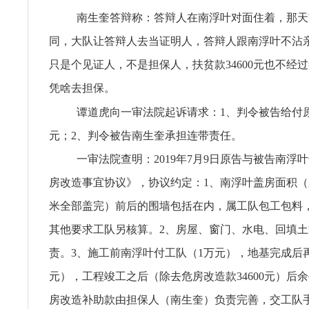
南生奎答辩称：答辩人在南浮叶对面住着，那天
同，大队让答辩人去当证明人，答辩人跟南浮叶不沾
只是个见证人，不是担保人，扶贫款34600元也不经
凭啥去担保。
谭道虎向一审法院起诉请求：1、判令被告给付原告
元；2、判令被告南生奎承担连带责任。
一审法院查明：2019年7月9日原告与被告南浮
房改造事宜协议》，协议约定：1、南浮叶盖房面积（
米全部盖完）前后的围墙包括在内，属工队包工包料
其他要求工队另核算。2、房屋、窗门、水电、回填
责。3、施工前南浮叶付工队（1万元），地基完成后
元），工程竣工之后（除去危房改造款34600元）后
房改造补助款由担保人（南生奎）负责完善，交工队