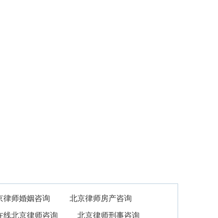
法律顾问
关于我们
婚姻家事
民事商事
京律师婚姻咨询
北京律师房产咨询
在线北京律师咨询
北京律师刑事咨询