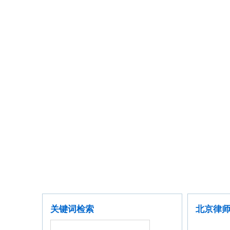
首席律师
聘请律师
公司企业
金融证券
关键词检索
北京律