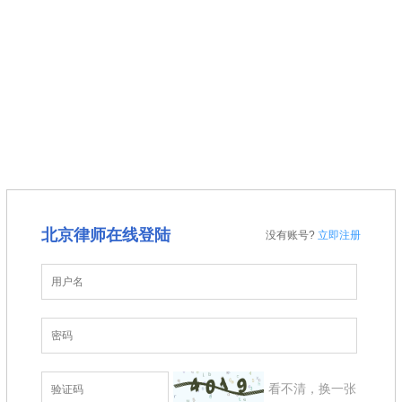
聘请律师须知
法律咨询须知
首席律师
法律咨询
聘请律师
法律人”会员注册须知
公司企业
金融证券
建筑房地产
投稿须知
聘请律师须知
北京律师在线登陆
没有账号?
立即注册
看不清，换一张