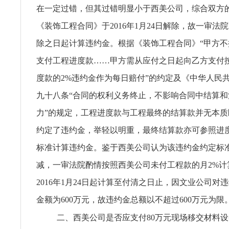
在一定过错，但其过错明显小于西美公司，综合双方
《装饰工程合同》于2016年1月24日解除，故一审法
除之日起计算违约金。根据《装饰工程合同》“甲方
支付工程进度款……甲方需从应付之日起向乙方支付
度款的2%违约金作为每日赔付”的约定及《中华人民
九十八条“合同的权利义务终止，不影响合同中结算和
力”的规定，工程进度款与工程最终的结算款并无本
约定了违约金，举轻以明重，最终结算款亦可参照进
标准计算违约金。鉴于西美公司认为该违约金约定标
减，一审法院酌情按照西美公司未付工程款的月2%计
2016年1月24日起计算至付清之日止，因文业公司对
金额为600万元，故违约金总额以不超过600万元为限
二、西美公司是否应支付80万元现场移交材料