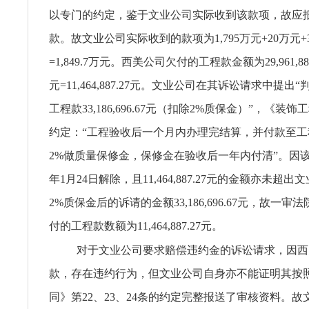
以专门的约定，鉴于文业公司实际收到该款项，故应
款。故文业公司实际收到的款项为1,795万元+20万元+34
=1,849.7万元。西美公司欠付的工程款金额为29,961,887.2
元=11,464,887.27元。文业公司在其诉讼请求中提
工程款33,186,696.67元（扣除2%质保金）”，《装
约定：“工程验收后一个月内办理完结算，并付款至工程
2%做质量保修金，保修金在验收后一年内付清”。因该合
年1月24日解除，且11,464,887.27元的金额亦未超
2%质保金后的诉请的金额33,186,696.67元，故一
付的工程款数额为11,464,887.27元。
对于文业公司要求赔偿违约金的诉讼请求，因西
款，存在违约行为，但文业公司自身亦不能证明其按
同》第22、23、24条的约定完整报送了审核资料。