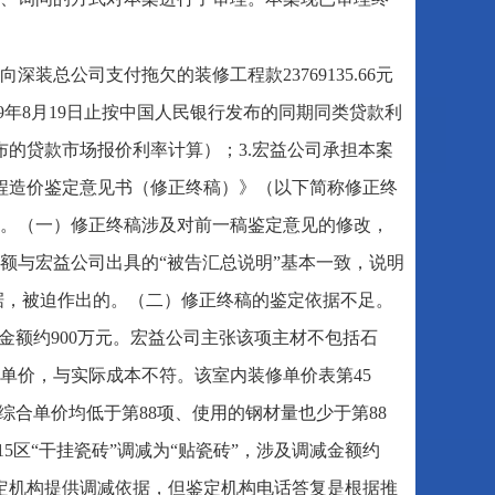
装总公司支付拖欠的装修工程款23769135.66元
2019年8月19日止按中国人民银行发布的同期同类贷款利
公布的贷款市场报价利率计算）；3.宏益公司承担本案
工程造价鉴定意见书（修正终稿）》（以下简称修正终
。（一）修正终稿涉及对前一稿鉴定意见的修改，
额与宏益公司出具的“被告汇总说明”基本一致，说明
据，被迫作出的。（二）修正终稿的鉴定依据不足。
金额约900万元。宏益公司主张该项主材不包括石
单价，与实际成本不符。该室内装修单价表第45
综合单价均低于第88项、使用的钢材量也少于第88
5区“干挂瓷砖”调减为“贴瓷砖”，涉及调减金额约
求鉴定机构提供调减依据，但鉴定机构电话答复是根据推