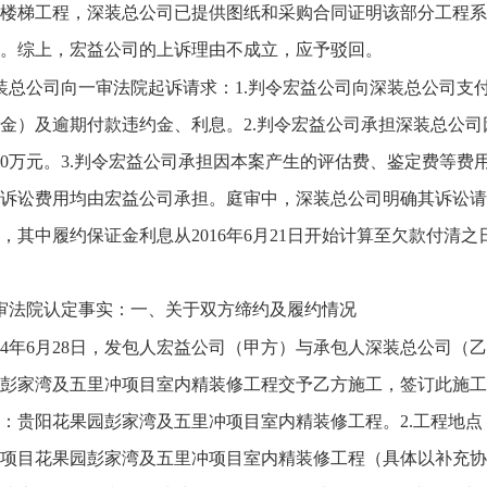
楼梯工程，深装总公司已提供图纸和采购合同证明该部分工程系
。综上，宏益公司的上诉理由不成立，应予驳回。
装总公司向一审法院起诉请求：1.判令宏益公司向深装总公司支付拖欠的
金）及逾期付款违约金、利息。2.判令宏益公司承担深装总公
00万元。3.判令宏益公司承担因本案产生的评估费、鉴定费等费用
诉讼费用均由宏益公司承担。庭审中，深装总公司明确其诉讼请求中
，其中履约保证金利息从2016年6月21日开始计算至欠款付清
审法院认定事实：一、关于双方缔约及履约情况
014年6月28日，发包人宏益公司（甲方）与承包人深装总公司
彭家湾及五里冲项目室内精装修工程交予乙方施工，签订此施工
：贵阳花果园彭家湾及五里冲项目室内精装修工程。2.工程地点：
项目花果园彭家湾及五里冲项目室内精装修工程（具体以补充协议