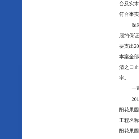
台及实木
符合事实
深
履约保证
要支出2
本案全部
清之日止
率。
一
2
阳花果园
工程名称
阳花果园