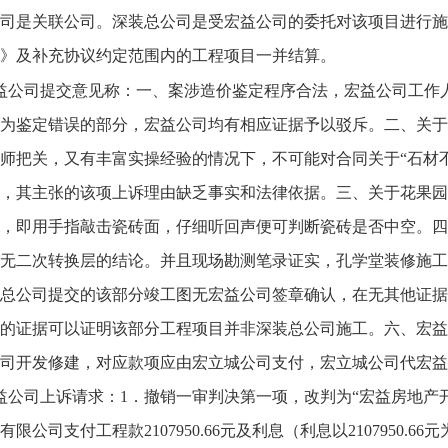
司是关联公司。深装总公司是受宏益公司的委托对该项目进行施
》及补充协议约定范围内的工程项目一并结算。
益公司提交意见称：一、案涉造价鉴定程序合法，宏益公司工作
为鉴定错误的部分，宏益公司均有相应证据予以驳斥。二、关于第
师把关，又有丰富实操经验的情况下，不可能对合同关于“石材
，其主张的该项上诉理由缺乏事实和法律依据。三、关于花果园
，即用手指敲击瓷砖面，仔细听回声便可判断瓷砖是否中空。四
无二次转换层的结论。并且现场勘测笔录证实，孔学堂装修施工
总公司提交的该部分竣工图无宏益公司签章确认，在无其他证据
的证据可以证明该部分工程项目并非深装总公司施工。六、宏益
司开发修建，对应款项应由宏立城公司支付，宏立城公司代宏益
益公司上诉请求：1．撤销一审判决第一项，改判为“宏益房地产
限公司支付工程款2107950.66元及利息（利息以2107950.66元