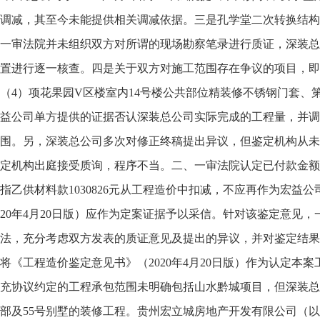
调减，其至今未能提供相关调减依据。三是孔学堂二次转换结构
一审法院并未组织双方对所谓的现场勘察笔录进行质证，深装总
置进行逐一核查。四是关于双方对施工范围存在争议的项目，即
（4）项花果园V区楼室内14号楼公共部位精装修不锈钢门套、
益公司单方提供的证据否认深装总公司实际完成的工程量，并调
围。另，深装总公司多次对修正终稿提出异议，但鉴定机构从未
定机构出庭接受质询，程序不当。二、一审法院认定已付款金额为10
指乙供材料款1030826元从工程造价中扣减，不应再作为宏益
020年4月20日版）应作为定案证据予以采信。针对该鉴定意见
法，充分考虑双方发表的质证意见及提出的异议，并对鉴定结果
将《工程造价鉴定意见书》（2020年4月20日版）作为认定本
充协议约定的工程承包范围未明确包括山水黔城项目，但深装总
部及55号别墅的装修工程。贵州宏立城房地产开发有限公司（