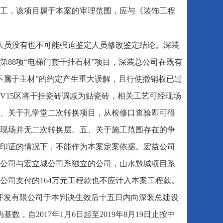
工，该项目属于本案的审理范围，应与《装饰工程
人员没有也不可能强迫鉴定人员修改鉴定结论。深装
88项“电梯门套干挂石材”项目，深装总公司在既有
不属于主材”的约定产生重大误解，且行使撤销权已过
V15区将干挂瓷砖调减为贴瓷砖，相关工艺可经现场
、关于孔学堂二次转换项目，从检修口查验即可得
现场并无二次转换层。五、关于施工范围存在的争
印证的情况下，不能作为本案定案依据。宏益公司
公司与宏立城公司系独立的公司，山水黔城项目系
公司支付的164万元工程款也不应计入本案工程款。
开发有限公司于本判决生效后十五日内向深装总建设
为基数，自2017年1月6日起至2019年8月19日止按中