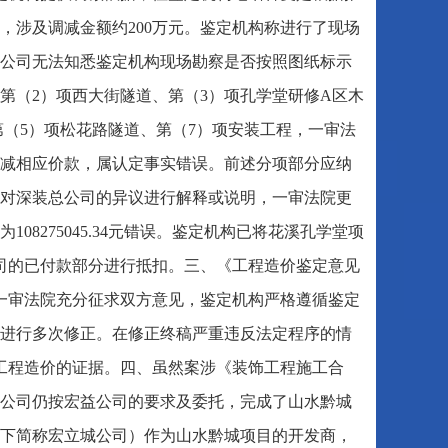
，涉及调减金额约200万元。鉴定机构称进行了现场
公司无法知悉鉴定机构现场勘察是否按照图纸标示
第（2）项西大街隧道、第（3）项孔学堂研修A区木
第（5）项松花路隧道、第（7）项安装工程，一审法
减相应价款，属认定事实错误。前述分项部分应纳
对深装总公司的异议进行解释或说明，一审法院更
8275045.34元错误。鉴定机构已将花溪孔学堂项
公司的已付款部分进行抵扣。三、《工程造价鉴定意见
，一审法院充分征求双方意见，鉴定机构严格遵循鉴定
进行多次修正。在修正终稿严重违反法定程序的情
案工程造价的证据。四、虽然案涉《装饰工程施工合
公司仍按宏益公司的要求及委托，完成了山水黔城
以下简称宏立城公司）作为山水黔城项目的开发商，