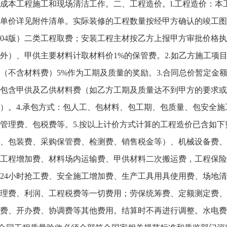
成本工程施工和现场清洁工作。二、工程造价。l.工程造价：
单价详见附件清单。实际装修的工程数量按经甲方确认的竣工图
004版）二类工程取费；安装工程主材按乙方上报甲方审批价格
外）、甲供主要材料计取材料价1%的保管费。2.如乙方施工项
（不含材料费）5%作为工期及质量的奖励。3.合同总价暂定金
包含甲供及乙供材料费（如乙方工期及质量达不到甲方的要求或
）。4.承包方式：包人工、包材料、包工期、包质量、包安全
管理费、包税费等。5.按以上计价方式计算的工程造价已含如
、包装费、采购保管费、检测费、销售税金等）、机械设备费、
工程增加费、材料场内运输费、甲供材料二次搬运费，工程保险
24小时抢工费、安全施工增加费、生产工具用具使用费、场地
理费、利润、工程税费等一切费用；劳保统筹费、定额测定费、
费、开办费、协调费等其他费用。结算时不再进行调整。水电费