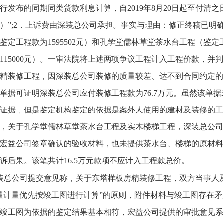
行发布的同期同类货款利息计算，自2019年8月20日起至付清
）”;2．上诉费由深装总公司承担。事实与理由：修正终稿已明
鉴定工程款为1595502元）和孔学堂儒林草堂茶水台工程（鉴定
115000元）。一审法院将上述两项争议工程计入工程价款，
精装修工程，因深装总公司装修的质量较差、达不到合同约定的
单据可证明深装总公司应付装修工程款为76.7万元。虽然该单
证据，但是鉴定机构鉴定的依据是案外人使用的建材及装修的工
，关于孔学堂儒林草堂茶水台工程及实木楼梯工程，深装总公司
宏益公司签章确认的验收材料，也未提供茶水台、楼梯的原材料
诉后果。该笔共计16.5万元款项不应计入工程款总价。
装总公司提交意见称，关于东塔样板房精装修工程，双方当事人及鉴
量计量优先按竣工图进行计算”的原则，附件材料与竣工图存在矛
竣工图为依据的鉴定结果基本相符，宏益公司提供的审批意见系