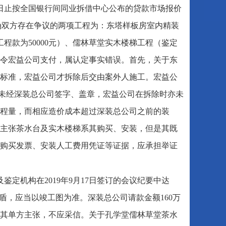
之日止按全国银行间同业拆借中心公布的贷款市场报价
确双方存在争议的两项工程为：东塔样板房室内精装
工程款为50000元）、儒林草堂实木楼梯工程（鉴定
并判令宏益公司支付，属认定事实错误。首先，关于东
标准，宏益公司才拆除后交由案外人施工。宏益公
据未经深装总公司签字、盖章，宏益公司在拆除时亦未
程量，而相应造价成本超过深装总公司之前的装
主张茶水台及实木楼梯系其购买、安装，但是其既
购买发票、安装人工费用凭证等证据，应承担举证
定机构在2019年9月17日签订的会议纪要中达
盾，应当以竣工图为准。深装总公司请款金额160万
其单方主张，不应采信。关于孔学堂儒林草堂茶水