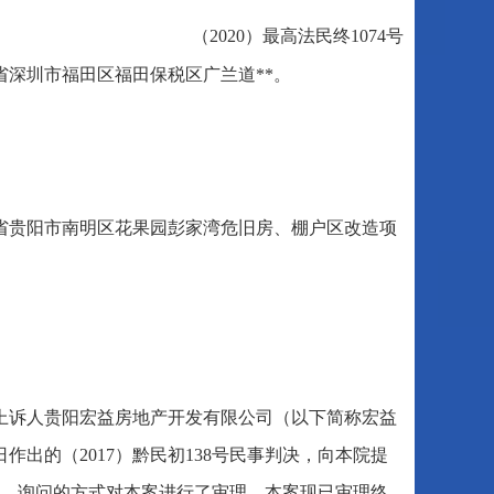
（2020）最高法民终1074号
深圳市福田区福田保税区广兰道**。
省贵阳市南明区花果园彭家湾危旧房、棚户区改造项
上诉人贵阳宏益房地产开发有限公司（以下简称宏益
日作出的（2017）黔民初138号民事判决，向本院提
调查、询问的方式对本案进行了审理。本案现已审理终