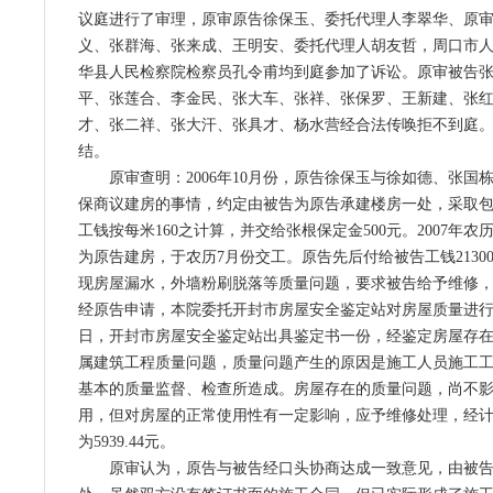
议庭进行了审理，原审原告徐保玉、委托代理人李翠华、原
义、张群海、张来成、王明安、委托代理人胡友哲，周口市
华县人民检察院检察员孔令甫均到庭参加了诉讼。原审被告
平、张莲合、李金民、张大车、张祥、张保罗、王新建、张
才、张二祥、张大汗、张具才、杨水营经合法传唤拒不到庭
结。
原审查明：2006年10月份，原告徐保玉与徐如德、张国
保商议建房的事情，约定由被告为原告承建楼房一处，采取
工钱按每米160之计算，并交给张根保定金500元。2007年
为原告建房，于农历7月份交工。原告先后付给被告工钱2130
现房屋漏水，外墙粉刷脱落等质量问题，要求被告给予维修
经原告申请，本院委托开封市房屋安全鉴定站对房屋质量进行鉴定
日，开封市房屋安全鉴定站出具鉴定书一份，经鉴定房屋存在
属建筑工程质量问题，质量问题产生的原因是施工人员施工
基本的质量监督、检查所造成。房屋存在的质量问题，尚不
用，但对房屋的正常使用性有一定影响，应予维修处理，经
为5939.44元。
原审认为，原告与被告经口头协商达成一致意见，由被