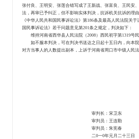
张付良、王明安、张莲合错写成了王新战、张富良、王民安
法，再审已予纠正，但不影响实体判决，抗诉机关抗诉的理
《中华人民共和国民事诉讼法》第186条及最高人民法院关于
国民事诉讼法》若干问题意见第201条之规定，判决如下：
维持河南省西华县人民法院（2008）西民初字第1319号
如不服本判决，可在判决书送达之日起十五日内，向本
对方当事人的人数提出副本，上诉于河南省周口市中级人民
审判长：宋卫东
审判员：王连勤
审判员：朱宪春
二0一0年元月二十三日