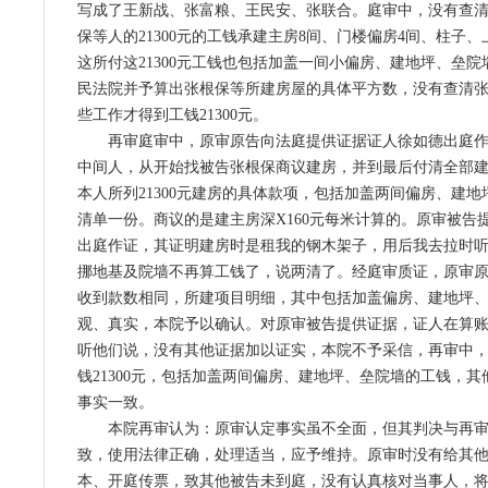
写成了王新战、张富粮、王民安、张联合。庭审中，没有查
保等人的21300元的工钱承建主房8间、门楼偏房4间、柱子
这所付这21300元工钱也包括加盖一间小偏房、建地坪、垒
民法院并予算出张根保等所建房屋的具体平方数，没有查清
些工作才得到工钱21300元。
再审庭审中，原审原告向法庭提供证据证人徐如德出庭
中间人，从开始找被告张根保商议建房，并到最后付清全部
本人所列21300元建房的具体款项，包括加盖两间偏房、建
清单一份。商议的是建主房深X160元每米计算的。原审被告
出庭作证，其证明建房时是租我的钢木架子，用后我去拉时
挪地基及院墙不再算工钱了，说两清了。经庭审质证，原审
收到款数相同，所建项目明细，其中包括加盖偏房、建地坪
观、真实，本院予以确认。对原审被告提供证据，证人在算
听他们说，没有其他证据加以证实，本院不予采信，再审中
钱21300元，包括加盖两间偏房、建地坪、垒院墙的工钱，
事实一致。
本院再审认为：原审认定事实虽不全面，但其判决与再
致，使用法律正确，处理适当，应予维持。原审时没有给其
本、开庭传票，致其他被告未到庭，没有认真核对当事人，