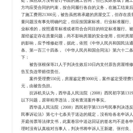
处，虽然双方没有签订书面的施工合同，但已实际形成了施
方均应受合同的约束，按合同履行各自的义务，在施工结束
了施工费用21300元，被告虽然将承建的房屋交工，但存在
量问题没有事先明确约定，但应按国家标准、行业标准履行
业标准的，按照通常标准或者符合合同目的特定标准履行。
屋经鉴定存在质量问题，尚不影响房屋的安全使用，但对房
的影响，应予维修处理，据此，依照《中华人民共和国民法
条、第一百三十四条，《中华人民共和国合同法》第六十二
下：
被告张根保等21人于判决生效后10日内支付原告房屋维修费用
告互负连带赔偿责任。
案件受理费550元，房屋鉴定费3000元，案件鉴定受理费50
元，由被告负担。
抗诉机关认为，西华县人民法院（2008）西民初字第13
以下问题，原审程序违法，没有查清案件事实。
西华县人民法院（2008）西民初字第1319号民事判决
民事诉讼法》第七十七条关于送达的规定，没有给各名申诉
开庭传票等法律文书，此案卷宗中送达回证的签名均不是各
理时没有认真核对当事人，判决书将申诉人王新建、张付良