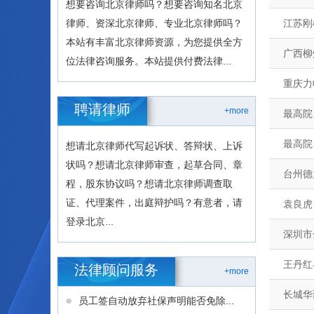
想要咨询北京律师吗？想要咨询知名北京
律师、资深北京律师、专业北京律师吗？
江苏刚
本站有丰富北京律师资源，为您提供全方
广西柳
位法律咨询服务。本站提供付费法律...
重庆力
聘请律师
+more
最高院
最高院
想请北京律师代写起诉状、答辩状、上诉
状吗？想请北京律师审查，起草合同、章
台州德
程，股东协议吗？想请北京律师调查取
证、代理案件，出庭辩护吗？有意者，请
袁良虎
登录北京...
深圳市
王丹红
法律顾问服务
+more
长城华
员工签自动放弃社保声明能否免除...