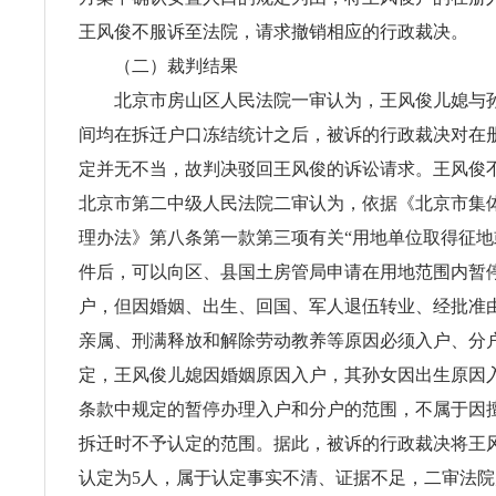
王风俊不服诉至法院，请求撤销相应的行政裁决。
（二）裁判结果
北京市房山区人民法院一审认为，王风俊儿媳与孙
间均在拆迁户口冻结统计之后，被诉的行政裁决对在
定并无不当，故判决驳回王风俊的诉讼请求。王风俊
北京市第二中级人民法院二审认为，依据《北京市集
理办法》第八条第一款第三项有关“用地单位取得征
件后，可以向区、县国土房管局申请在用地范围内暂
户，但因婚姻、出生、回国、军人退伍转业、经批准
亲属、刑满释放和解除劳动教养等原因必须入户、分户
定，王风俊儿媳因婚姻原因入户，其孙女因出生原因
条款中规定的暂停办理入户和分户的范围，不属于因
拆迁时不予认定的范围。据此，被诉的行政裁决将王
认定为5人，属于认定事实不清、证据不足，二审法