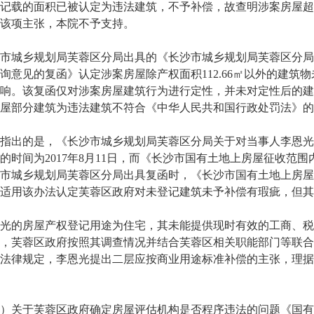
记载的面积已被认定为违法建筑，不予补偿，故查明涉案房屋超
该项主张，本院不予支持。
城乡规划局芙蓉区分局出具的《长沙市城乡规划局芙蓉区分局
询意见的复函》认定涉案房屋除产权面积112.66㎡以外的建
响。该复函仅对涉案房屋建筑行为进行定性，并未对定性后的建
屋部分建筑为违法建筑不符合《中华人民共和国行政处罚法》的
出的是，《长沙市城乡规划局芙蓉区分局关于对当事人李恩光
的时间为2017年8月11日，而《长沙市国有土地上房屋征收范围内
市城乡规划局芙蓉区分局出具复函时，《长沙市国有土地上房屋
适用该办法认定芙蓉区政府对未登记建筑未予补偿有瑕疵，但其
的房屋产权登记用途为住宅，其未能提供现时有效的工商、税
，芙蓉区政府按照其调查情况并结合芙蓉区相关职能部门等联合
法律规定，李恩光提出二层应按商业用途标准补偿的主张，理据
关于芙蓉区政府确定房屋评估机构是否程序违法的问题《国有