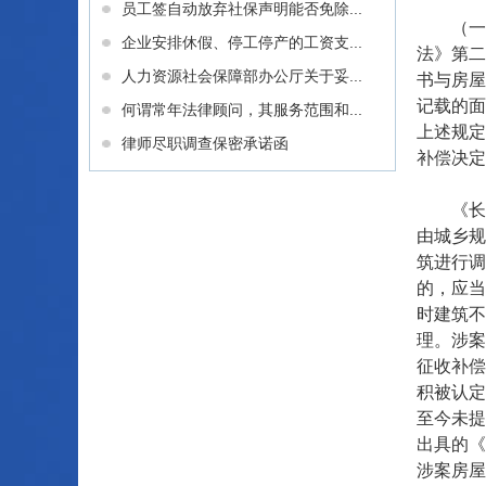
员工签自动放弃社保声明能否免除...
（一）
企业安排休假、停工停产的工资支...
法》第二
人力资源社会保障部办公厅关于妥...
书与房屋
记载的面
何谓常年法律顾问，其服务范围和...
上述规定
律师尽职调查保密承诺函
补偿决定
《长沙
由城乡规
筑进行调
的，应当
时建筑不
理。涉案
征收补偿
积被认定
至今未提
出具的《
涉案房屋