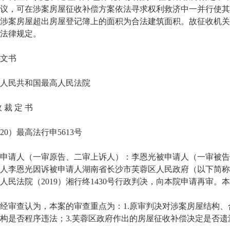
议，可在涉案房屋征收补偿方案依法寻求权利救济中一并行使其
涉案房屋超出房屋登记簿上的面积为合法建筑面积。故征收机关
法律规定。
文书
民共和国最高人民法院
裁 定 书
0）最高法行申5613号
请人（一审原告、二审上诉人）：李恩光被申请人（一审被告
人李恩光因诉被申请人湖南省长沙市芙蓉区人民政府（以下简称
人民法院（2019）湘行终1430号行政判决，向本院申请再审
查认为，本案的审查重点为：1.原审判决对涉案房屋结构、合
构是否程序违法；3.芙蓉区政府作出的房屋征收补偿决定是否遗