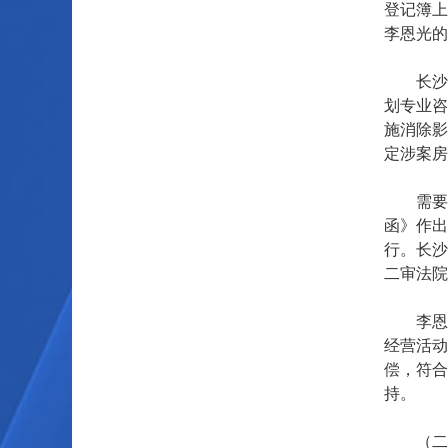
登记簿上
李恩光的
长沙市
划专业咨
施消除影
定涉案房
需要指
函》作出
行。长沙
二审法院
李恩光
经营活动
偿，符合
持。
（二）