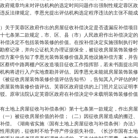
政府规章均未对评估机构的选定时间问题作出强制性规定蓉区政
违反法律规定。李恩光提出评估机构选定程序违法的主张不能成
关于芙蓉区政府作出的房屋征收补偿决定是否遗漏应补偿项目
十七条第二款规定，市、区、县（市）人民政府作出补偿决定的
补偿决定不包括装饰装修的价值。在按补偿决定实施强制执行时
勘察记录，并向公证机关办理证据保全，被征收房屋装饰装修价
偿方案中告知了李恩光装饰装修价值及其他设施补偿方案，并告
区蔡锷中路两棚户区改造项目征收工作指挥部，若未书面提出同
机构将进行入户实地查勘并评估。因李恩光未能就房屋装饰装修
《被征收房屋装饰装修价值评估告知书》，告知其入户评估的时
房屋装饰装修价值评估。芙蓉区政府提供的上门照片足以证明李
驳。原审法院认定芙蓉区政府在补偿决定中未载明装饰装修价值
土地上房屋征收与补偿条例》第十七条第一款规定，作出房屋
（一）被征收房屋价值的补偿；（二）因征收房屋造成的搬迁、
补偿。《湖南省实施〈国有土地上房屋征收与补偿条例〉办法》
性用房的，征收时不给予停产停业损失补偿。《长沙市国有土地