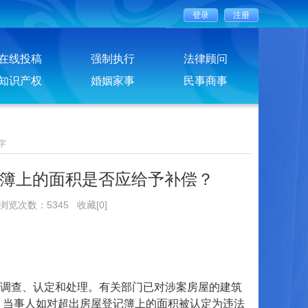
在线投稿
强制执行
法律顾问
知识产权
婚姻家事
民事商事
字
簿上的面积是否应给予补偿？
 浏览次数：5345
收藏[0]
调查、认定和处理。有关部门已对涉案房屋的建筑
，当事人如对超出房屋登记簿上的面积被认定为违法