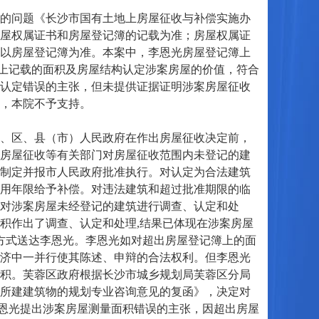
的问题《长沙市国有土地上房屋征收与补偿实施办
屋权属证书和房屋登记簿的记载为准；房屋权属证
以房屋登记簿为准。本案中，李恩光房屋登记簿上
记簿上记载的面积及房屋结构认定涉案房屋的价值，符合
认定错误的主张，但未提供证据证明涉案房屋征收
，本院不予支持。
、区、县（市）人民政府在作出房屋征收决定前，
房屋征收等有关部门对房屋征收范围内未登记的建
制定并报市人民政府批准执行。对认定为合法建筑
用年限给予补偿。对违法建筑和超过批准期限的临
对涉案房屋未经登记的建筑进行调查、认定和处
积作出了调查、认定和处理,结果已体现在涉案房屋
达方式送达李恩光。李恩光如对超出房屋登记簿上的面
济中一并行使其陈述、申辩的合法权利。但李恩光
积。芙蓉区政府根据长沙市城乡规划局芙蓉区分局
所建建筑物的规划专业咨询意见的复函》，决定对
。李恩光提出涉案房屋测量面积错误的主张，因超出房屋