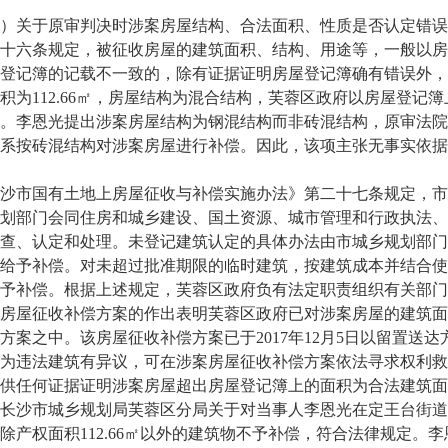
关于原审判决时涉案房屋结构、合法面积、性质是否认定错误
十六条规定，被征收房屋的建筑面积、结构、用途等，一般以房
登记簿的记载不一致的，除有证据证明房屋登记簿确有错误外，
积为112.66㎡，房屋结构为混合结构，芙蓉区政府以房屋登
。李恩光提出涉案房屋结构为钢混结构而非砖混结构，原审法院
系按砖混结构对涉案房屋进行补偿。因此，该项主张无事实依据
市国有土地上房屋征收与补偿实施办法》第二十七条规定，市
划部门会同住房和城乡建设、国土资源、城市管理和行政执法、
查、认定和处理。未登记建筑认定的具体办法由市城乡规划部门
给予补偿。对未超过批准期限的临时建筑，按建筑成本并结合使
予补偿。根据上述规定，芙蓉区政府负有法定职责组织有关部门
房屋征收补偿方案的作出表明芙蓉区政府已对涉案房屋的建筑面
方案之中。该房屋征收补偿方案已于2017年12月5日以留置送
为违法建筑有异议，可在涉案房屋征收补偿方案依法寻求权利救
供任何证据证明涉案房屋超出房屋登记簿上的面积为合法建筑面
长沙市城乡规划局芙蓉区分局关于对当事人李恩光在定王台街道
除产权面积112.66㎡以外的建筑物不予补偿，符合法律规定