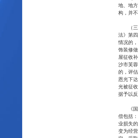
地、地方
构，并不
（三）
法》第四
情况的，
饰装修做
屋征收补
沙市芙蓉
的，评估
恩光下达
光被征收
据予以反
《国有
偿包括：
业损失的
变为经营