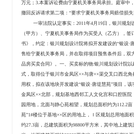
万元；3.本案诉讼费由宁夏机关事务局承担。庭审中
撤回反诉请求第二项：“要求宁夏机关事务局赔偿损失30
一审法院认定事实：2011年4月19日，银川规
（甲方）、宁夏机关事务局作为买受人（乙方），签
书》，约定：银川规划设计院将拟开发建设的“银设·唐
售给宁夏机关事务局，并在取得项目预售条件后，双
品房买卖合同》。一、买卖标的物:银川规划设计院以
式，取得位于银川市金凤区××与唐××渠交叉口西北
用权，拟在该地块开发建设“银设·唐堤慧苑”项目，
金凤区××北部，规划基地西邻工人文化宫和口腔医院
园用地，北面与静心苑相望，规划总面积约为112.2亩
苑”1#楼位于基地××区的用地上，Ｉ区规划总用地面积为
约27.3亩，总建筑面积为98800平方米，其中地上建筑面