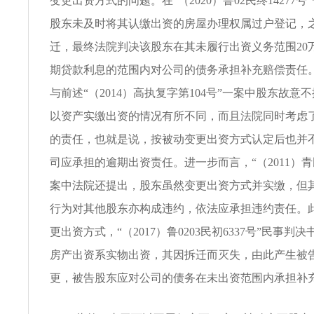
变更出资方式的问题。在“（2020）鲁02民终14277
股东未及时将其认缴出资的房屋办理权属过户登记，
迁，最终法院判决该股东在其未履行出资义务范围20
期贷款利息的范围内对公司的债务承担补充赔偿责任
与前述“（2014）高执复字第104号”一案中股东故意
以资产实缴出资的情况有所不同，而且法院同时考虑
的责任，也就是说，按被动变更出资方式认定后也并
司应承担的逾期出资责任。进一步而言，“（2011）青
案中法院还提出，股东虽然变更出资方式并实缴，但
行为对其他股东亦构成违约，依法应承担违约责任。
更出资方式，“（2017）鲁0203民初6337号”民事判
房产出资系实物出资，其因拆迁而灭失，由此产生被
更，被告股东应对公司的债务在未出资范围内承担补