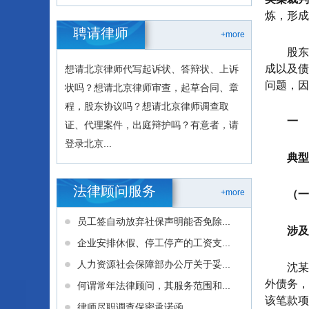
炼，形成
聘请律师
+more
股东
成以及债
想请北京律师代写起诉状、答辩状、上诉
问题，因
状吗？想请北京律师审查，起草合同、章
程，股东协议吗？想请北京律师调查取
一
证、代理案件，出庭辩护吗？有意者，请
登录北京...
典型
法律顾问服务
+more
（一
员工签自动放弃社保声明能否免除...
涉及
企业安排休假、停工停产的工资支...
人力资源社会保障部办公厅关于妥...
沈某
外债务，
何谓常年法律顾问，其服务范围和...
该笔款项
律师尽职调查保密承诺函