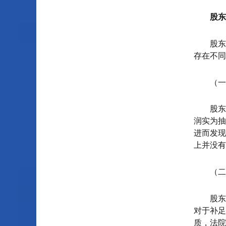
股东
股东
存在不同
（一
股东
润实为抽
进而发现
上并没有
（二
股东
对于补足
质，法院