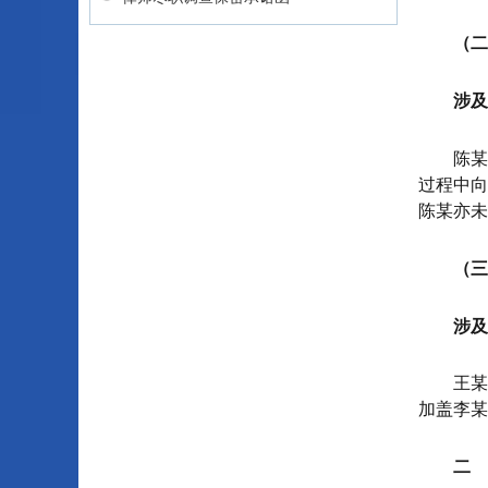
（二
涉及
陈某
过程中向
陈某亦未
（三
涉及
王某
加盖李某
二