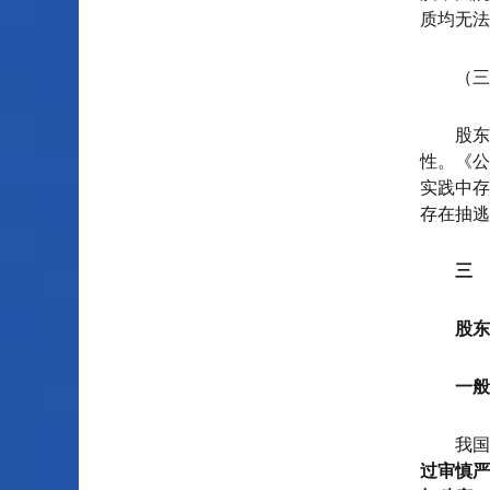
质均无法
（三
股东
性。《公
实践中存
存在抽逃
三
股东
一般
我国
过审慎严