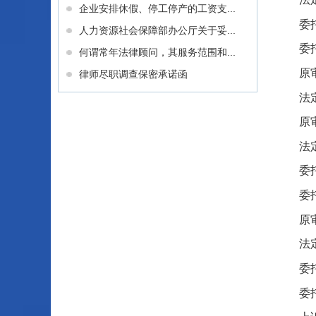
企业安排休假、停工停产的工资支...
委
人力资源社会保障部办公厅关于妥...
委
何谓常年法律顾问，其服务范围和...
原
律师尽职调查保密承诺函
法
原
法
委
委
原
法
委
委