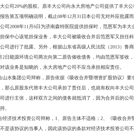
大公司20%的股权。原丰大公司向永大房地产公司提供了丰大公司截止2
报告第五项明确说明，截止08年12月31日本公司无对外应批
公司2008年11月6日为济南森特医院提供担保时，范恩军为丰
担保中心该笔担保业务，丰大公司被吸收合并后范恩军又担任科
公司进行了批露。另外，根据山东省高级人民法院（2013）鲁商终
年6月2日能源环境公司两次向第二原告催收债务，均由范恩军签
对该业务是知晓的，永大房地产公司不应当承担相应责任。
告山水集团公司辩称，原告依据《吸收合并暨增资扩股协议》要
，那么原股东代替丰大公司承担了责任后，也就有权向丰大公司
司进行主张，这样双方之间的债务就抵消了，因为合并后的公司
持。
告经济技术投资公司辩称，1、原告主体不适格；2、《吸收合并
不是该协议的当事人，因此该协议的条款对经济技术投资公司不