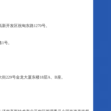
新开发区祝甸东路1270号。
路1号。
229号金龙大厦东楼18层A、B座。