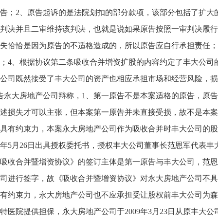
告；2、原告起诉的是法院划扣的部分款项，该部分包括了扩大的损
判决并且二审维持该判决，也就是说如果原告按照一审判决履行
失恰恰是因为原告的不适格造成的，所以原告应自行承担责任；
；4、根据协议第二条吸收合并增资扩股的内容约定了丰大公司
公司既然接受了丰大公司的资产也相应承担市场和经营风险，损
告永大房地产公司辩称，1、第一原告不是本案适格的原告，原
述损失才可以主张，但本案第一原告并未直接受损，故不是本案
具有约束力，本案永大房地产公司作为吸收合并时丰大公司的股
09年5月26日出具授权委托书，授权丰大公司董事长范恩军代表丰
《吸收合并暨增资协议》的签订主体是第一原告与丰大公司，范
司进行签字，故《吸收合并暨增资协议》对永大房地产公司不具
有约束力，永大房地产公司也不应承担受让股权前丰大公司为森特医
特医院提供担保，永大房地产公司于2009年3月23日从原丰大公