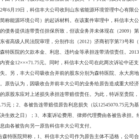
012年6月19日，科信丰大公司收到山东省能源环境管理中心有
简称能源环境公司）的起诉材料。在该案件审理中，科信丰大公
的债务提供连带责任担保所致，但该业务并未体现在（2009）第
东省高级人民法院审理，分别作出（2012）济商初字第73号和（
森特医院的欠款本金、利息、违约金等承担连带清偿责任。2013
内资金12×××71.75元。同时，科信丰大公司在此两次诉讼中
失。另，丰大公司吸收合并前的股东分别为森特医院、永大房地
。原告认为，因吸收合并前丰大公司的业务给原告造成重大经济
的原股东应对上述损失承担连带赔偿责任。为此，特诉至贵院，
070.75元；2、各被告连带赔偿原告利息损失（以12545070.75
决生效之日）；3、本案诉讼费用、律师代理费由各被告承担。
息由各被告向另一原告科信丰大公司支付。
告森特医院辩称，1、科信丰大公司作为原告主体不适格，公司