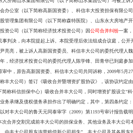
诉人济南山水集团有限公司（以下简称山水集团公司）与被上诉
会办公室（以下简称高新国资委）、科信丰大投资担保有限公司
股管理集团有限公司（以下简称森特医院）、山东永大房地产开
投资公司（以下简称经济技术投资公司）因
公司合并纠纷
一案，
号民事判决，向本院提起上诉。本院受理后依法组成合议庭，公
尹亮亮，被上诉人高新国资委员、科信丰大公司的委托代理人魏
年，经济技术投资公司的委托代理人陈学锋、田青华已到庭参加
原审中，原告高新国资委、科信丰大公司共同诉称，2009年5月
称丰大公司）签订《吸收合并暨增资扩股协议》，该协议约定由
下简称科信担保中心）吸收合并丰大公司，同时增资扩股设立“
业务承继及债权债务承担作出了明确约定，其中，第四条约定：
以对丰大公司的鲁天元同泰审字（2009）第1193号审计报告载
本次合并交割完成前丰大公司的担保业务、其他业务及丰大公司
，由丰大公司股东连带赔偿新公司损失”，丰大公司及其各股东