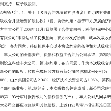
到支持，应予以驳回。
审法院认定，1、关于《吸收合并暨增资扩股协议》签订的有关事实
吸收合并暨增资扩股协议》1份。协议约定：鉴于甲方所属的济
方丰大公司于2008年11月7日签署了合作意向书，科信担保中
有限公司”事宜达成了初步意向，双方经友好协商，就本次吸收
约定，各方同意，科信担保中心以本协议约定的条件和方式吸收
，丰大公司的全部资产、负债和权益由合并后公司承继。第2款
制设立科信丰大公司。第3款约定，各方同意，作为本次吸收合
新公司的股权，转换完成后各方持有新公司的股权比例分别为：高新
.80%、山水集团公司占2.94%、经济技术投资公司占1.96%
全部担保业务；第2款约定，本次吸收合并完成后，新公司承继
009第1193号审计报告载明的债权债务为准）。丰大公司共同承
大公司全部应收账款和其他债权、上述1193号审计报告基准日