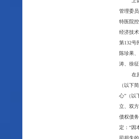
上
管理委员
特医院控
经济技术
第132
陈珍果、
涛、徐征
在
（以下简
心”（以
立、双方
债权债务
定：“因
司损失的