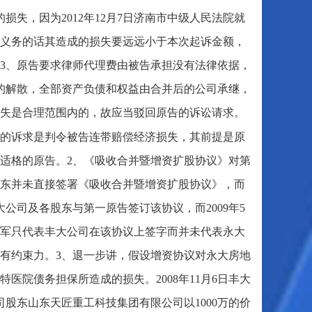
失，因为2012年12月7日济南市中级人民法院就
义务的话其造成的损失要远远小于本次起诉金额，
3、原告要求律师代理费由被告承担没有法律依据，
的解散，全部资产负债和权益由合并后的公司承继，
失是合理范围内的，故应当驳回原告的诉讼请求。
告的诉求是判令被告连带赔偿经济损失，其前提是原
适格的原告。2、《吸收合并暨增资扩股协议》对第
东并未直接签署《吸收合并暨增资扩股协议》，而
大公司及各股东与第一原告签订该协议，而2009年5
恩军只代表丰大公司在该协议上签字而并未代表永大
有约束力。3、退一步讲，假设增资协议对永大房地
院债务担保所造成的损失。2008年11月6日丰大
司股东山东天匠重工科技集团有限公司以1000万的价