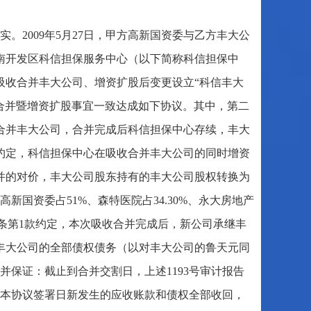
。2009年5月27日，甲方高新国资委与乙方丰大公
南开发区科信担保服务中心（以下简称科信担保中
心吸收合并丰大公司、增资扩股后变更设立“科信丰大
合并暨增资扩股事宜一致达成如下协议。其中，第二
合并丰大公司，合并完成后科信担保中心存续，丰大
约定，科信担保中心在吸收合并丰大公司的同时增资
并的对价，丰大公司股东持有的丰大公司股权转换为
国资委占51%、森特医院占34.30%、永大房地产
。第四条第1款约定，本次吸收合并完成后，新公司承继丰
丰大公司的全部债权债务（以对丰大公司的鲁天元同
诺并保证：截止到合并交割日，上述1193号审计报告
至本协议签署日新发生的应收账款和债权全部收回，