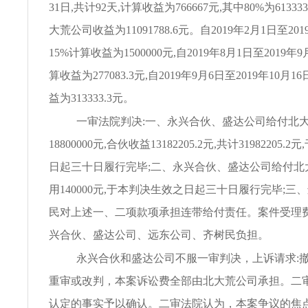
31日,共计92天,计算收益为766667元,其中80%为6133
大荒公司收益为11091788.6元。自2019年2月1日至201
15%计算收益为1500000元,自2019年8月1日至2019年
算收益为277083.3元,自2019年9月6日至2019年10月1
益为313333.3元。
一审法院判决:一、永兴合伙、盛达公司给付北
18800000元,合伙收益13182205.2元,共计31982205
日起三十日履行完毕;二、永兴合伙、盛达公司给付北
用140000元,于本判决生效之日起三十日履行完毕;三
民对上述一、二项款项承担连带给付责任。案件受理费19
兴合伙、盛达公司、远东公司、齐树民负担。
永兴合伙和盛达公司不服一审判决，上诉请求:撤
重审或改判，本案诉讼费全部由北大荒公司承担。二
认定的事实予以确认。二审法院认为，本案争议的焦