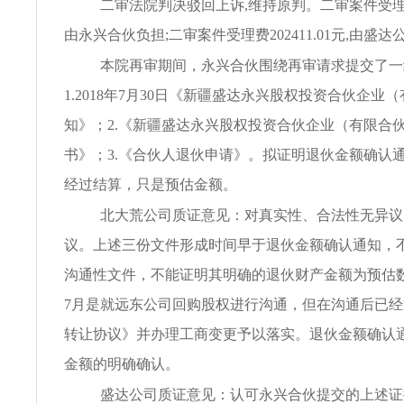
二审法院判决驳回上诉,维持原判。二审案件受理费20
由永兴合伙负担;二审案件受理费202411.01元,由盛
本院再审期间，永兴合伙围绕再审请求提交了一
1.2018年7月30日《新疆盛达永兴股权投资合伙企业
知》；2.《新疆盛达永兴股权投资合伙企业（有限合
书》；3.《合伙人退伙申请》。拟证明退伙金额确认
经过结算，只是预估金额。
北大荒公司质证意见：对真实性、合法性无异议
议。上述三份文件形成时间早于退伙金额确认通知，
沟通性文件，不能证明其明确的退伙财产金额为预估数额
7月是就远东公司回购股权进行沟通，但在沟通后已
转让协议》并办理工商变更予以落实。退伙金额确认
金额的明确确认。
盛达公司质证意见：认可永兴合伙提交的上述证