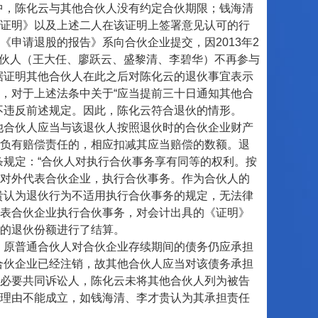
中，陈化云与其他合伙人没有约定合伙期限；钱海清
证明》以及上述二人在该证明上签署意见认可的行
申请退股的报告》系向合伙企业提交，因2013年2
合伙人（王大任、廖跃云、盛黎清、李碧华）不再参与
据证明其他合伙人在此之后对陈化云的退伙事宜表示
，对于上述法条中关于“应当提前三十日通知其他合
不违反前述规定。因此，陈化云符合退伙的情形。
合伙人应当与该退伙人按照退伙时的合伙企业财产
负有赔偿责任的，相应扣减其应当赔偿的数额。退
条规定：“合伙人对执行合伙事务享有同等的权利。按
对外代表合伙企业，执行合伙事务。作为合伙人的
贵认为退伙行为不适用执行合伙事务的规定，无法律
表合伙企业执行合伙事务，对会计出具的《证明》
的退伙份额进行了结算。
原普通合伙人对合伙企业存续期间的债务仍应承担
合伙企业已经注销，故其他合伙人应当对该债务承担
必要共同诉讼人，陈化云未将其他合伙人列为被告
理由不能成立，如钱海清、李才贵认为其承担责任