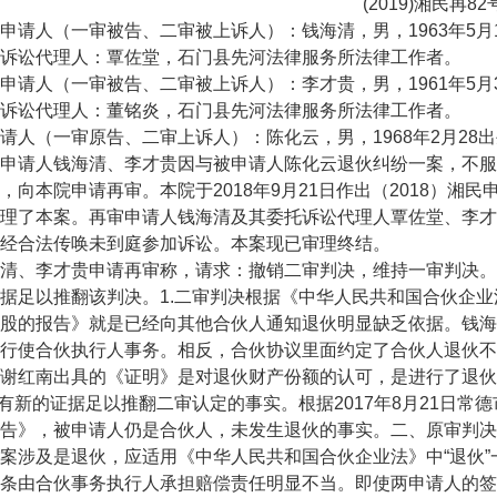
(2019)湘民再82
人（一审被告、二审被上诉人）：钱海清，男，1963年5月
讼代理人：覃佐堂，石门县先河法律服务所法律工作者。
人（一审被告、二审被上诉人）：李才贵，男，1961年5月
讼代理人：董铭炎，石门县先河法律服务所法律工作者。
（一审原告、二审上诉人）：陈化云，男，1968年2月28
人钱海清、李才贵因与被申请人陈化云退伙纠纷一案，不服湖南省常
，向本院申请再审。本院于2018年9月21日作出（2018）湘
理了本案。再审申请人钱海清及其委托诉讼代理人覃佐堂、李才
经合法传唤未到庭参加诉讼。本案现已审理终结。
、李才贵申请再审称，请求：撤销二审判决，维持一审判决。
据足以推翻该判决。1.二审判决根据《中华人民共和国合伙企
股的报告》就是已经向其他合伙人通知退伙明显缺乏依据。钱海
行使合伙执行人事务。相反，合伙协议里面约定了合伙人退伙不
谢红南出具的《证明》是对退伙财产份额的认可，是进行了退伙
.有新的证据足以推翻二审认定的事实。根据2017年8月21日常德
告》，被申请人仍是合伙人，未发生退伙的事实。二、原审判决
案涉及是退伙，应适用《中华人民共和国合伙企业法》中“退伙”
条由合伙事务执行人承担赔偿责任明显不当。即使两申请人的签