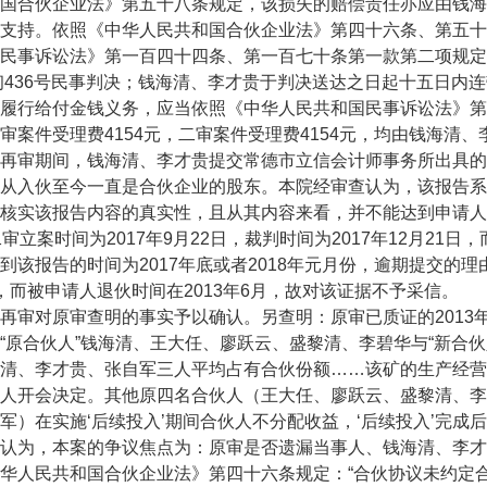
国合伙企业法》第五十八条规定，该损失的赔偿责任亦应由钱海
支持。依照《中华人民共和国合伙企业法》第四十六条、第五十
民事诉讼法》第一百四十四条、第一百七十条第一款第二项规定，
民初436号民事判决；钱海清、李才贵于判决送达之日起十五日内连
履行给付金钱义务，应当依照《中华人民共和国民事诉讼法》第
审案件受理费4154元，二审案件受理费4154元，均由钱海清
期间，钱海清、李才贵提交常德市立信会计师事务所出具的常会
从入伙至今一直是合伙企业的股东。本院经审查认为，该报告系
核实该报告内容的真实性，且从其内容来看，并不能达到申请人的
二审立案时间为2017年9月22日，裁判时间为2017年12月2
到该报告的时间为2017年底或者2018年元月份，逾期提交的理
，而被申请人退伙时间在2013年6月，故对该证据不予采信。
对原审查明的事实予以确认。另查明：原审已质证的2013年
“原合伙人”钱海清、王大任、廖跃云、盛黎清、李碧华与“新合伙
清、李才贵、张自军三人平均占有合伙份额……该矿的生产经营
人开会决定。其他原四名合伙人（王大任、廖跃云、盛黎清、李
军）在实施‘后续投入’期间合伙人不分配收益，‘后续投入’完成
为，本案的争议焦点为：原审是否遗漏当事人、钱海清、李才
人民共和国合伙企业法》第四十六条规定：“合伙协议未约定合