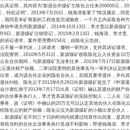
出具证明，其内容为“新源合作煤矿欠陈化云往来200000元，20
00元，特此证明”。2013年7月20日，钱海清签署了“情况属实，同
，我同意本矿将新的工程改造完成验收，一个月之内采取各种方式
身份申请关闭新源煤矿。2014年10月13日，李才贵以新源煤
年4月9日，新源煤矿注销登记，2015年2月13日，钱海清、李才
的诉讼请求。案件受理费4154元，由陈化云负担。
不服一审判决，上诉请求：撤销一审判决，支持其诉讼请求。
查明，2010年5月31日，新源煤矿收取陈化云入伙资金10
云在合伙期间，与新源煤矿无业务往来，2013年7月17日新源煤
化云退伙财产份额。二审法院查明的其他事实与一审判决认定的
出资，成为该合伙企业的隐名合伙人，后因其要求退伙，并向其
退伙纠纷。陈化云于2013年6月29日向新源煤矿提交了《申
会计谢红南于2013年7月17日出具《证明》确认其退伙的财产
的合伙事务执行人，李才贵系该煤矿的实际控制人，二人在《证
事务，故《证明》中确认的20万元可以认定其他合伙人在陈化
给陈化云的财产份额；陈化云仅为新源煤矿的小额出资合伙人，
，新源煤矿在不到三十日的时间内就通过结算作出回复，是其对
有给当时的合伙企业事务执行造成不利影响；即使钱海清、李才