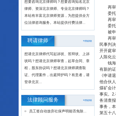
想要咨询北京律师吗？想要咨询知名北京
再审申请
律师、资深北京律师、专业北京律师吗？
委托诉
本站有丰富北京律师资源，为您提供全方
再审申请
位法律咨询服务。本站提供付费法律...
委托诉
被申请人
再审申请
聘请律师
+more
民事判决
开开庭审
想请北京律师代写起诉状、答辩状、上诉
人陈化云
状吗？想请北京律师审查，起草合同、章
钱海清
程，股东协议吗？想请北京律师调查取
有新的证
证、代理案件，出庭辩护吗？有意者，请
《申请退
他合伙人
登录北京...
煤矿会计
事实。2
法律顾问服务
务清查报
+more
事务，本
员工签自动放弃社保声明能否免除...
第五十八