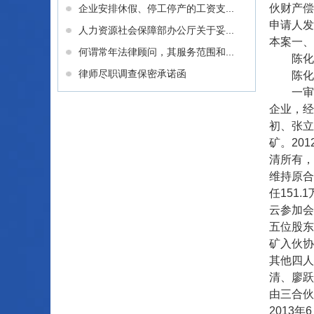
伙财产偿
企业安排休假、停工停产的工资支...
申请人发
人力资源社会保障部办公厅关于妥...
本案一、
何谓常年法律顾问，其服务范围和...
陈化云
律师尽职调查保密承诺函
陈化云
一审法院
企业，经
初、张立
矿。20
清所有，
维持原合
任151
云参加会
五位股东
矿入伙协
其他四人
清、廖跃
由三合伙
2013