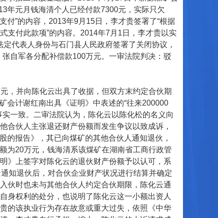
13年元月钱海清个人已经付款7300元，实际只欠
意支付”的内容，2013年9月15日，李才贵签署了“根据
支付此款项”的内容。2014年7月1日，李才贵以实
矿法定代表人身份与石门县人民政府签署了关闭协议，
贵、张自军各分配补偿款100万元。一审法院判决：驳
万元，并向陈化云出具了收据，但双方末约定合伙期
矿会计谢红南出具《证明》中表述的“往来200000
事实一致。二审法院认为，陈化云以陈化松的名义向
他合伙人主张退还财产份额而发生争议以致成诉，
请退股的报告》，其已向煤矿的其他合伙人通知退伙，
份额为20万元，钱海清系该煤矿在湖南省工商行政管
明》上签字对陈化云的退伙财产份额予以认可，系
云通知退伙后，对合伙企业财产状况进行结算并确定
入伙时也未与其他合伙人约定合伙期限，陈化云通
自身权利的处分，也说明了陈化云这一小额出资人
贵的该执业行为存在故意或重大过失，依照《中华