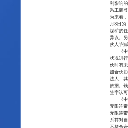
利影响的
系工商登
为来看，
月8日的
煤矿的任
异议。另
伙人”的
《中华
状况进行
伙时有未
照合伙协
法人、其
依据。钱
签字认可
《中华
无限连带
无限连带
系其对自
不符合合