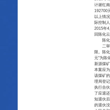
计谢红南
1927
以上情况
际控制人
2015
回陈化云
陈化云
二审法院
限。陈化
元”为陈
新源煤矿
本案应为
该煤矿的
理局登记
执行合伙
了应退还
知退伙后
的退伙没