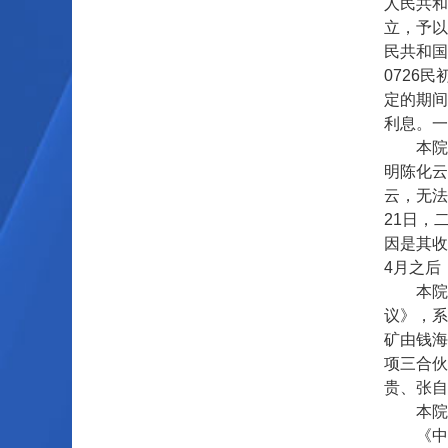
人民共和
立，予以
民共和国
0726
定的期间
利息。一
本院再审
明陈化云
云，无法
21日，
因是其收
4月之后
本院再审
议》，系
矿由钱海
项三合伙
贵、张自
本院认
《中华