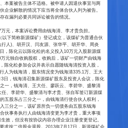
、本案被告主体不适格。被申请人因退伙事宜与两
伙企业解散的情况下应当将全体合伙人列为被告。
存在漏列必要共同诉讼被告的情况。
7万元，本案诉讼费用由钱海清、李才贵负担。
矿（以下简称新源煤矿）登记成立，该煤矿为普通合伙
执行人)、胡开汉、闫友源、张华平、胡开华、周炎
1日，陈化云以陈化松的名义投入10万元入股新源煤
250万元独自收购股权，收购后，该矿一切财产由钱海
会议，陈化松参加会议并表示自愿随钱海清投资入股，
行人为钱海清，股东情况变为钱海清335.1万、王大
13年2月3日，钱海清召集新源煤矿股东及投资人会议，陈化
之一，钱海清、王大任、廖跃云、李碧华、盛黎清
王大任、李碧华、盛黎清与李才贵、张自军签订新源煤
的五股东占三分之一，由钱海清行使合伙人权利，
入三分之一，该矿原所负一切债务由五股东钱海
合伙事务执行人由钱海清变更为李才贵，重大事项
日生效，但没有按协议内容办理企业注册变更登记。
要求按二倍股金退股。2013年7月17日，新源煤矿会