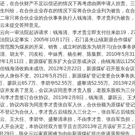
还，在合伙财产不足以偿还的情况下再考虑由两申请人担责。三
生纠纷，在合伙企业存在的情况下应将合伙企业列为被告，在合
二审只将合伙企业的合伙事务执行人钱海清、李才贵列为被告，
未提交答辩意见。
向一审法院起诉请求：钱海清、李才贵立即支付往来款19．2
认定事实：2005年10月17日，石门县夹山镇新源合作煤
营范围为煤炭的开采、销售，成立时的股东为胡开习(合伙事务
清、胡太平、闫友松、申妹秀、杨生树、陈集辉。2010年5月3
12年1月11日，新源煤矿股东扩大会议形成决议，由钱海清以1
但钱海清收购未成功。2012年2月22日，新源煤矿召开股东
伙人身份不变。2012年5月25日，新源煤矿登记变更合伙事务执
.1万、廖跃云65.7万、李碧华52.55万、盛黎清52.55万。20
议并发表了意见，会议决议同意李才贵入股，老股东股权为三分
与李才贵签订合伙协议。2013年2月8日，钱海清、廖跃云、
议，协议内容为同意李才贵张自军入伙，合伙份额为原煤矿登记
不登记为合伙人，李才贵占后续投入三分之一，张自军占后续投
云、王大任、李碧华、盛黎清承担，不由李才贵、张自军负担，
人开会决定，本协议经双方签字且古历2013年正月该矿开工之
年6月29日，陈化云以家庭困难为由向新源煤矿提出申请退股报告，