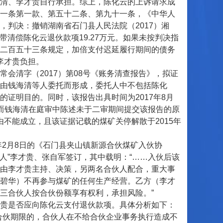
清、李才贵自行承担。综上，陈化云的上诉请求成
一条第一款、第五十二条、第九十一条，《中华人
判决：撤销湖南省石门县人民法院（2017）湘
带清偿陈化云退伙款项19.27万元。如果未按判决指
二百五十三条规定，加倍支付迟延履行期间的债务
、李才贵负担。
清字（2017）第08号《账务清查报告》，拟证
由钱海清等人委托而形成，委托人中不包括陈化
证明目的。同时，该报告出具时间为2017年8月
1日，而钱海清在庭审中陈述未于二审期间提交该报告的原
由不能成立，且该证据记载的煤矿关停解散于2015年
2月8日的《石门县夹山镇新源合伙煤矿入伙协
人”李才贵、张自军签订，其中载明：“……入伙后该
由李才贵主持、决策，另两名合伙人配合，重大事
碧华）不再参与煤矿的任何生产经营。乙方（李才
后三合伙人按合伙份额享有权利，承担风险。”
贵是否应向陈化云支付退伙款项。具体分析如下：
伙期限的，合伙人在不给合伙企业事务执行造成不