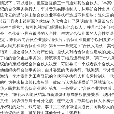
情况下，可以退伙，但应当提前三十日通知其他合伙人。”本案
记的合伙事务执行人，李才贵系实际控制人，从煤矿会计出具《
陈化云的退伙并未给合伙企业事务执行造成不利影响；陈化云的《
《石门县夹山镇新源合伙煤矿入伙协议》已经明确“其他原四名
何生产经营”，故可以视为已经通知其他合伙人，并且也没有证
外，合伙企业具有很强的人合性，未约定合伙期限的人合性更甚
规定，陈化云向合伙企业提出退伙后，合伙企业提前予以回复并
人民共和国合伙企业法》第五十一条规定：“合伙人退伙，其他
结算，退还退伙人的财产份额。退伙人对给合伙企业造成的损失
了结的合伙企业事务的，待该事务了结后进行结算。”第二十六
议的约定或者经全体合伙人决定，可以委托一个或者数个合伙人
他组织执行合伙事务的，由其委派的代表执行。”钱海清、李才
海清、李才贵作为工商登记的合伙事务执行人和实际控制人，代
的行为并未超出其代表权限，故应当认为新源煤矿已经就陈化云
人民共和国合伙企业法》第九十一条规定：“合伙企业注销后，
责任。”陈化云因退伙结算与新源煤矿形成债权债务关系，现因
责任。因该债务属于可分之债、连带之债，故其他合伙人不属于
身权利的处分。钱海清、李才贵主张原审遗漏必要共同诉讼人的
伙协议的约定，可另行向其他合伙人主张权利。