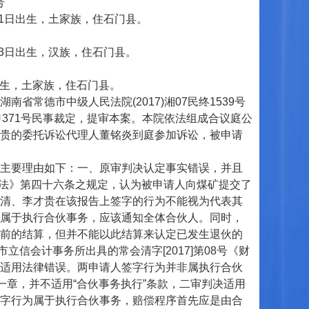
号
1日出生，土家族，住石门县。
3日出生，汉族，住石门县。
出生，土家族，住石门县。
德市中级人民法院(2017)湘07民终1539号
民申371号民事裁定，提审本案。本院依法组成合议庭公
贵的委托诉讼代理人董铭炎到庭参加诉讼，被申请
主要理由如下：一、原审判决认定事实错误，并且
业法》第四十六条之规定，认为被申请人向煤矿提交了
清、李才贵在该报告上签字的行为不能视为代表其
属于执行合伙事务，应该通知全体合伙人。同时，
前的结算，但并不能以此结算来认定已发生退伙的
市立信会计事务所出具的常会清字[2017]第08号《财
适用法律错误。两申请人签字行为并非属执行合伙
一章，并不适用“合伙事务执行”条款，二审判决适用
字行为属于执行合伙事务，赔偿程序首先应是由合