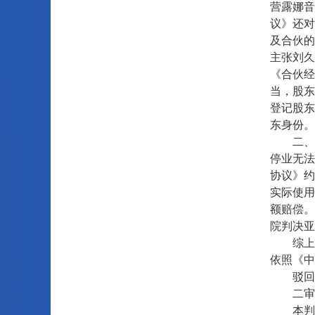
营露娜音
议》还对
及合伙的
主张刘久
《合伙经
当，股东
登记股东
东身份。
二、关
停业无法
协议》约
实际使用
额赔偿。
院判决亚
综上所
依照《中
驳回上
二审案件
本判决