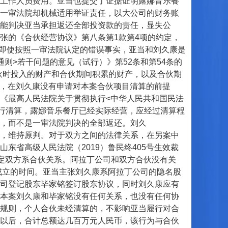
工作人员费用。亚当也提交了证据证明露娜音乐餐
一审法院却机械适用举证责任，以大公司的财务账
能判决亚当承担返还全部投资款的责任，显失公
张的《合伙经营协议》第八条第1款第4项的约定，
。即使按照一审法院认定的错误事实，亚当和刘久康是
则>若干问题的意见（试行）》第52条和第54条的
伙时投入的财产和合伙期间积累的财产，以及合伙期
则，在刘久康没有申请对本案合伙项目清算的前提
《最高人民法院关于贯彻执行<中华人民共和国民法
进行清算，露娜音乐餐厅已经实际经营，应经过清算程
，而不是一审法院判决的全部返还。刘久
，维持原判。对于双方之间的法律关系，在另案中
东省高级人民法院（2019）鲁民终405号生效裁
均认定双方系合伙关系。阿拉丁公司和双方合伙没有关
成立的时间。亚当主张刘久康系阿拉丁公司的隐名股
司登记股东毕家铭签订股东协议，同时刘久康应有
本案刘久康和毕家铭没有任何关系，也没有任何协
规则，个人合伙未经清算的，不影响亚当履行对合
以后，合计总额达几百万元人民币，该行为与合伙