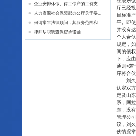
在股东微
企业安排休假、停工停产的工资支...
厅已经投
人力资源社会保障部办公厅关于妥...
目标准严
平。即使
何谓常年法律顾问，其服务范围和...
并没有达
律师尽职调查保密承诺函
个人合伙
规定，如
间的债权
下，应由
通则>若
序将合伙
刘久康
认定双方
定及山东
系，阿拉
东，没有
管理公司
议，刘久
伙情况举