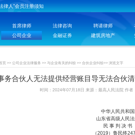
投稿须知
聘请律师须知
首席律师
法律咨询
聘请律师
公司企业
金融证券
建筑房地产
首页
>>
公司企业法律服务
>>
与企业有关的纠纷
>>
合伙企业纠纷
>>
浏览文字
事务合伙人无法提供经营账目导无法合伙清
时间：2024年07月18日 来源：最高人民法院 作者
中华人民共和国
山东省高级人民法
民 事 判 决 书
（2019）鲁民终247