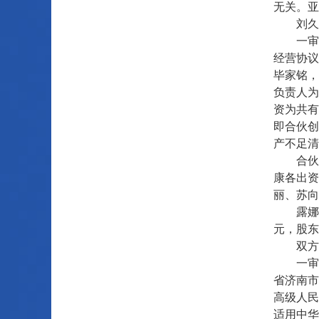
无关。亚
刘久康
一审法院
经营协议
毕家铭，
负责人为
资为共有
即合伙创
产不足清
合伙协议
康各出资
丽、苏向
露娜音乐
元，股东
双方当事
一审法
省济南市
高级人民
适用中华