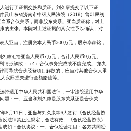
人进行了证据交换和质证。刘久康提交了以下证
件及山东省济南市中级人民法院（2018）鲁01民初
亚当系合伙关系，而非股东关系。亚当质证称，对上
康的主张。本院对上述证据的真实性予以确认，对
表人亚当，注册资本人民币300万元，股东毕家铭，
，刘久康汇给亚当人民币7万元，合计人民币9万元。
情形解散：（4）合伙事务完成或不能完成。”第九
法律而导致合伙经营项目解散的，应当对其他合伙人承
伙人实际损失进行全额赔偿等。”
选择适用中华人民共和国法律，一审法院适用中华
问题：一、亚当和刘久康是股东关系还是合伙关
年8月11日，亚当与刘久康等6人签订《合伙经营协
违反法律禁止性规定，合法有效。《合伙经营协议》
达成如下合伙协议：一、合伙经营项目：各方共同经