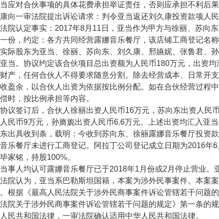
当应对合伙事项的具体花费承担举证责任，否则应承担不利后果
向一审法院提出诉讼请求：判令亚当返还刘久康投资款项人民
认定事实：2017年8月11日，亚当作为甲方与徐丽、苏向
一份，约定：各方共同经营露娜音乐餐厅，该店铺工商登记名称
实际股东为亚当、徐丽、苏向东、刘久康、邢嬿妮、张鲁君、孙
亚当。协议约定该合伙项目总出资额为人民币180万元，出资
财产，任何合伙人不得要求随意分割。除去经营成本、日常开支
收盈余，以合伙人出资为依据按比例分配。如在合伙经营过程中
偿时，按比例承担等内容。
签订后，合伙人徐丽出资人民币16万元，苏向东出资人民币2
人民币9万元，孙旖旎出资人民币6.6万元。上述出资均汇入亚当在
东出具收到条，载明：今收到苏向东、徐丽露娜音乐餐厅投资款
餐厅未进行工商登记。阿拉丁公司登记成立日期为2016年6月
毕家铭，持股100%。
人均认可露娜音乐餐厅已于2018年1月份或2月停止营业。
院认为，亚当系巴勒斯坦国籍，本案为涉外民事案件。本案案
。根据《最高人民法院关于涉外民商事案件诉讼管辖若干问题的
法院关于涉外民商事案件诉讼管辖若干问题的规定》第一条的规
人民共和国法律，一审法院确认适用中华人民共和国法律。