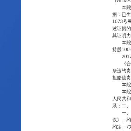
（AHMA
本院二
据：已生
1073
述证据的
其证明力
本院二审
持股10
2017
《合伙经
条违约责
担赔偿责
本院对
本院认
人民共和
系；二、
一、关于
议》，约
约定，7