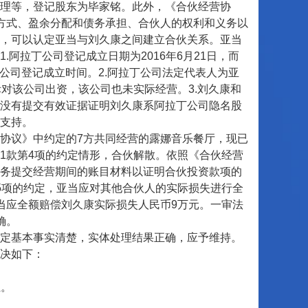
理等，登记股东为毕家铭。此外，《合伙经营协
方式、盈余分配和债务承担、合伙人的权利和义务以
，可以认定亚当与刘久康之间建立合伙关系。亚当
阿拉丁公司登记成立日期为2016年6月21日，而
丁公司登记成立时间。2.阿拉丁公司法定代表人为亚
际对该公司出资，该公司也未实际经营。3.刘久康和
没有提交有效证据证明刘久康系阿拉丁公司隐名股
支持。
议》中约定的7方共同经营的露娜音乐餐厅，现已
1款第4项的约定情形，合伙解散。依照《合伙经营
务提交经营期间的账目材料以证明合伙投资款项的
5项的约定，亚当应对其他合伙人的实际损失进行全
当应全额赔偿刘久康实际损失人民币9万元。一审法
确。
定基本事实清楚，实体处理结果正确，应予维持。
决如下：
担。