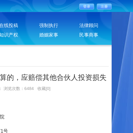
在线投稿
强制执行
法律顾问
知识产权
婚姻家事
民事商事
算的，应赔偿其他合伙人投资损失
： 浏览次数：6484
收藏[0]
院
1号