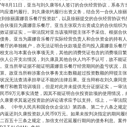
年8月11日，亚当与刘久康等6人签订的合伙经营协议，系各
均应遵约履行。刘久康依约履行出资义务，结合另一合伙人徐丽
收到徐丽露娜音乐餐厅投资款”，以及徐丽提交的合伙经营协议
合伙项目为露娜音乐餐厅。亚当主张双方出资成立的合伙组织为
效证据证实，一审法院对亚当该项辩驳主张不予采信。根据合伙
债务。亚当为露娜音乐餐厅实际经营负责人和合伙资金的持有人
餐厅的单独账户，亦无法证明合伙款项是否均投入露娜音乐餐厅
校支出与本案合伙事项无关，其他的消费凭证包含的消费项目繁
伙人公开支出情况，刘久康及其他合伙人均不予认可，故不能证
。亚当所举证据不能证明露娜音乐餐厅经营期间的盈亏状况，且
算。故亚当所称涉案合伙事务支出数额超过投资数额的辩驳主张
状况无法查清承担举证不能的法律后果。亚当辩称在刘久康同意
餐厅和教育培训项目，但是对此并未提供充分证据证实，一审法
民币9万元事实清楚，因其不能证明合伙投资款项的使用情况，
久康要求其返还投资款的诉讼请求应予以支持。综上，一审法院
条、《中华人民共和国合伙企业法》第四条、第二十八条之规定，判决
内返还刘久康投资款人民币9万元。如果未按判决指定的期间履
二百五十三条之规定，加倍支付迟延履行期间的债务利息。案件受