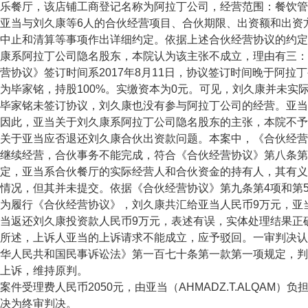
乐餐厅，该店铺工商登记名称为阿拉丁公司，经营范围：餐饮管
亚当与刘久康等6人的合伙经营项目、合伙期限、出资额和出资
中止和清算等事项作出详细约定。依据上述合伙经营协议的约定
康系阿拉丁公司隐名股东，本院认为该主张不成立，理由有三：1.
营协议》签订时间系2017年8月11日，协议签订时间晚于阿拉
为毕家铭，持股100%。实缴资本为0元。可见，刘久康并未实
毕家铭未签订协议，刘久康也没有参与阿拉丁公司的经营。亚当
因此，亚当关于刘久康系阿拉丁公司隐名股东的主张，本院不予
于亚当应否退还刘久康合伙出资款问题。本案中，《合伙经营协
继续经营，合伙事务不能完成，符合《合伙经营协议》第八条第
定，亚当系合伙餐厅的实际经营人和合伙资金的持有人，其有义
情况，但其并未提交。依据《合伙经营协议》第九条第4项和第
为履行《合伙经营协议》，刘久康共汇给亚当人民币9万元，亚
当返还刘久康投资款人民币9万元，表述有误，实体处理结果正
述，上诉人亚当的上诉请求不能成立，应予驳回。一审判决认
华人民共和国民事诉讼法》第一百七十条第一款第一项规定，判
诉，维持原判。
受理费人民币2050元，由亚当（AHMADZ.T.ALQAM）负
为终审判决。