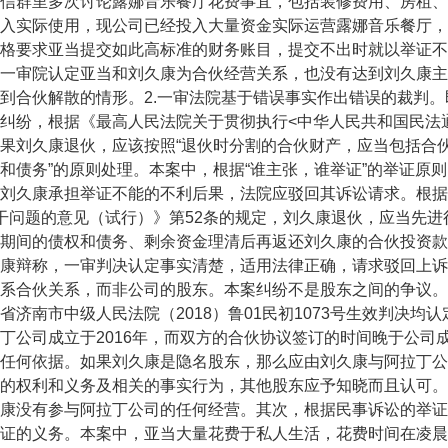
信群里多次讨论露娜音乐餐厅花费事宜，包括装修费用、房租、
入实际使用，现公司已经投入大量资金实际运营露娜音乐餐厅，
格要求亚当提交如此高标准的财务账目，提交不出时就以举证不
一审院认定亚当和刘久康为合伙经营关系，也没有达到刘久康主
到合伙解散的情形。2.一审法院基于错误事实作出错误的裁判
纠纷，根据《最高人民法院关于贯彻执行<中华人民共和国民法通
果刘久康退伙，应该按照“退伙时分割的合伙财产，应当包括合
和债务”的原则处理。本案中，根据“谁主张，谁举证”的举证原
刘久康承担举证不能的不利后果，法院应驳回其诉讼请求。根据
干问题的意见（试行）》第52条的规定，刘久康退伙，应当先
期间的债权和债务、剩余资金理清后再返还刘久康的合伙投资款
辩称，一审判决认定事实清楚，适用法律正确，请求驳回上诉
系合伙关系，而非公司的股东。本案纠纷不是股东之间的争议。山
省济南市中级人民法院（2018）鲁01民初1073号生效判决
丁公司成立于2016年，而双方的合伙协议签订的时间晚于公司
任何依据。如果刘久康是隐名股东，那么应由刘久康与阿拉丁公
的权利和义务及相关的事实行为，其他股东应予知晓而且认可。
康没有参与阿拉丁公司的任何经营。其次，根据民事诉讼的举证
证的义务。本案中，亚当大量花费于私人生活，花费时间在凌晨