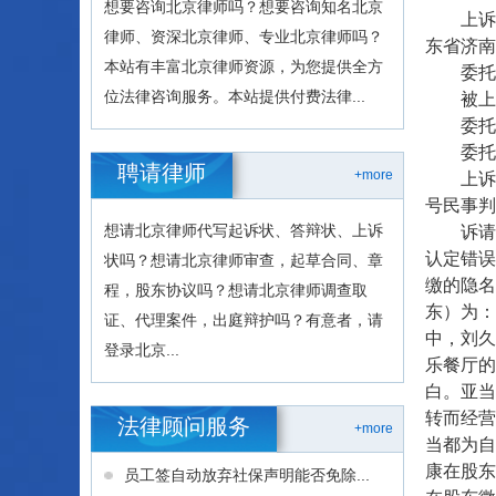
想要咨询北京律师吗？想要咨询知名北京
上诉人（
律师、资深北京律师、专业北京律师吗？
东省济南
本站有丰富北京律师资源，为您提供全方
委托诉
位法律咨询服务。本站提供付费法律...
被上诉人
委托诉
委托诉
聘请律师
+more
上诉人亚
号民事判
想请北京律师代写起诉状、答辩状、上诉
诉请求
认定错误
状吗？想请北京律师审查，起草合同、章
缴的隐名
程，股东协议吗？想请北京律师调查取
东）为：
证、代理案件，出庭辩护吗？有意者，请
中，刘久
登录北京...
乐餐厅的
白。亚当
转而经营
法律顾问服务
+more
当都为自
康在股东
员工签自动放弃社保声明能否免除...