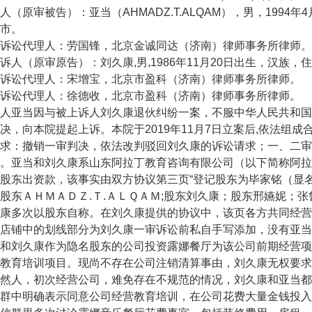
原审被告）：亚当（AHMADZ.T.ALQAM），男，1994
市。
讼代理人：劳国锋，北京金诚同达（济南）律师事务所律师。
（原审原告）：刘久康,男,1986年11月20日出生，汉族，
讼代理人：宋增宝，北京市盈科（济南）律师事务所律师。
讼代理人：徐德收，北京市盈科（济南）律师事务所律师。
当因与被上诉人刘久康退伙纠纷一案，不服中华人民共和国山东省
决，向本院提起上诉。本院于2019年11月7日立案后,依法组
：撤销一审判决，依法改判驳回刘久康的诉讼请求；一、二审诉
。亚当和刘久康系山东阿拉丁教育咨询有限公司（以下简称阿拉
股东出资款，该事实由双方协议第三页“登记股东为毕家铭（显名
股东ＡＨＭＡＤＺ.Ｔ.ＡＬＱＡＭ;股东刘久康；股东邢嬿妮；
康多次以股东自称。在刘久康提供的协议中，该页各方共同经营
店铺中的划线部分为刘久康一审诉讼前私自手写添加，没有亚当
和刘久康作为隐名股东的公司投资露娜餐厅为该公司前期经营项
教育培训项目。现尚不存在公司注销清算事由，刘久康无权要求
然人，初次经营公司，难免存在不规范的情况，刘久康和亚当都
群中明确表示同意公司经营教育培训，在公司花费大量金钱投入