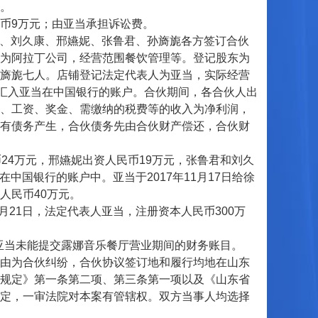
。
币9万元；由亚当承担诉讼费。
东、刘久康、邢嬿妮、张鲁君、孙旖旎各方签订合伙
为阿拉丁公司，经营范围餐饮管理等。登记股东为
旖旎七人。店铺登记法定代表人为亚当，实际经营
均汇入亚当在中国银行的账户。合伙期间，各合伙人出
、工资、奖金、需缴纳的税费等的收入为净利润，
有债务产生，合伙债务先由合伙财产偿还，合伙财
4万元，邢嬿妮出资人民币19万元，张鲁君和刘久
中国银行的账户中。亚当于2017年11月17日给徐
人民币40万元。
21日，法定代表人亚当，注册资本人民币300万
亚当未能提交露娜音乐餐厅营业期间的财务账目。
由为合伙纠纷，合伙协议签订地和履行均地在山东
规定》第一条第二项、第三条第一项以及《山东省
定，一审法院对本案有管辖权。双方当事人均选择