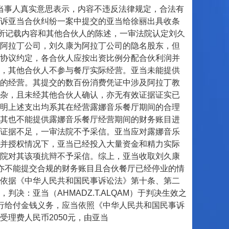
方当事人真实意思表示，内容不违反法律规定，合法有
诉亚当合伙纠纷一案中提交的亚当给徐丽出具收条
书所记载内容和其他合伙人的陈述，一审法院认定刘久
阿拉丁公司，刘久康为阿拉丁公司的隐名股东，但
协议约定，各合伙人应按出资比例分配合伙利润并
，其他合伙人不参与餐厅实际经营。亚当未能提供
的经营。其提交的数百份消费凭证中涉及阿拉丁教
杂，且未经其他合伙人确认，亦无有效证据证实已
明上述支出均系其在经营露娜音乐餐厅期间的合理
其也不能提供露娜音乐餐厅经营期间的财务账目进
证据不足，一审法院不予采信。亚当应对露娜音乐
并授权情况下，亚当已经投入大量资金和精力实际
院对其该项抗辩不予采信。综上，亚当收取刘久康
亦不能提交合规的财务账目且合伙餐厅已经停业的情
依据《中华人民共和国民事诉讼法》第十条、第二
：亚当（AHMADZ.T.ALQAM）于判决生效之
行给付金钱义务，应当依照《中华人民共和国民事诉
理费人民币2050元，由亚当