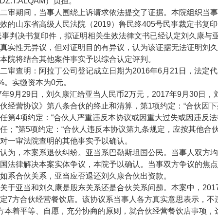
DZ.T.ALQAM）负担。
审期间，当事人围绕上诉请求依法提交了证据。本院组织当事
效的山东省高级人民法院（2019）鲁民终405号民事裁定书复印
号民事判决书复印件，拟证明相关生效法律文书已经认定刘久康与
真实性无异议，但对证明目的有异议，认为该证据无法证明刘久
本院将结合其他案件事实予以综合认定评判。
查明：阿拉丁公司登记成立日期为2016年6月21日，法定代
0%。实缴资本为0元。
年9月29日，刘久康汇给亚当人民币2万元，2017年9月30日
营协议》第八条合伙的终止和清算，第1项约定：“合伙因下列
任第4项约定：“合伙人严重违反本协议或因重大过失或因违反
任；”第5项约定：“合伙人违反本协议第九条规定，应按其他合
一审法院查明的其他事实予以确认。
为，本案系退伙纠纷。亚当系巴勒斯坦国公民。当事人双方均
国法律解决本案实体争议，本院予以确认。当事双方争议的焦点
如系合伙关系，亚当应否退还刘久康合伙出资款。
亚当和刘久康是股东关系还是合伙关系问题。本案中，2017
定7方合伙经营餐饮店。该协议系当事人各方真实意思表示，不
方本着平等、自愿，充分协商的原则，就合伙经营餐饮店事项，