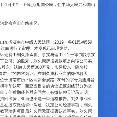
年4月11日出生，巴勒斯坦国公民，住中华人民共和国山
住河北省唐山市路南区。
济南市中级人民法院（2019）鲁01民初559
成合议庭进行了审理。本案现已审理终结。
讼费由刘久康承担。事实与理由：1.一审判决事实
丁公司）的股东，刘久康所投资款项是向该公司实
股东）认缴人民币300万元，实际股东（隐名股
张鲁君。”的内容为证。在刘久康和亚当的微信聊天
位于济南市历下区高新会展路220号的字号为露娜音
摁手印认可，而亚当提交的协议证据划线部分为空
目，但后期经各股东同意（有微信聊天记录证明）
抽回出资，亚当也不是一审适格被告。刘久康和亚
是在股东微信群中沟通，决定公司经营事项，刘久
教育培训项目后刘久康无证据否认该事实。刘久康