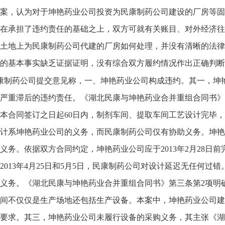
案，认为对于坤艳药业公司投资为民康制药公司建设的厂房等固
在承担了违约责任的基础之上，双方可就有关账目、对外经济往
土地上为民康制药公司代建的厂房如何处理，并没有清晰的法律
的基本事实缺乏证据证明，没有综合双方履约情况作出正确判断
康制药公司提交意见称，一、坤艳药业公司构成违约。其一，坤
严重滞后的违约责任。《湖北民康与坤艳药业合并重组合同书》第
本合同签订之日起60日内，制剂车间、提取车间工艺设计完毕
计系坤艳药业公司的义务，而民康制药公司仅有协助义务。坤艳
义务。依据双方合同约定，坤艳药业公司应于2013年2月28日
2013年4月25日和5月5日，民康制药公司对设计延迟无任何
义务。《湖北民康与坤艳药业合并重组合同书》第三条第2项明
间不仅仅是生产场地还包括生产设备。本案中，坤艳药业公司建
要求。其三，坤艳药业公司未履行设备的采购义务，其主张《湖