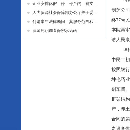
再
企业安排休假、停工停产的工资支...
制药公司
人力资源社会保障部办公厅关于妥...
终77号
何谓常年法律顾问，其服务范围和...
本院再审
律师尽职调查保密承诺函
请人民康
坤
中民二初
按照银行
坤艳药业
剂车间、
框架结构
产，即土
合同的第
责设备供