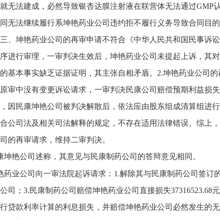
就无法建成，必然导致银杏达膜注射液在联营体无法通过GMP
同无法继续履行系坤艳药业公司违约拒不履行义务导致合同目的
三、坤艳药业公司的再审申请不符合《中华人民共和国民事诉讼
序进行审理，一审判决生效后，坤艳药业公司未提起上诉，其对
的基本事实缺乏证据证明，其主张自相矛盾。2.坤艳药业公司
原审中没有变更诉讼请求，一审判决民康公司赔偿预期利益损失
，因民康坤艳公司被判决解散后，依法应由股东组成清算组进行
合公司法及相关司法解释的规定，不存在适用法律错误。综上，
司的再审请求，维持二审判决。
康坤艳公司述称，其意见与民康制药公司的答辩意见相同。
艳药业公司向一审法院起诉请求：1.解除其与民康制药公司签订
公司；3.民康制药公司赔偿坤艳药业公司直接损失37316523.68
行贷款利率计算的利息损失，并赔偿坤艳药业公司必然发生的无