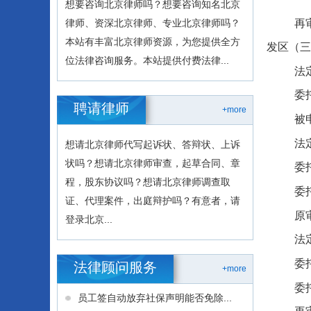
想要咨询北京律师吗？想要咨询知名北京
再
律师、资深北京律师、专业北京律师吗？
本站有丰富北京律师资源，为您提供全方
发区（三
位法律咨询服务。本站提供付费法律...
法
委
聘请律师
+more
被
法
想请北京律师代写起诉状、答辩状、上诉
状吗？想请北京律师审查，起草合同、章
委
程，股东协议吗？想请北京律师调查取
委
证、代理案件，出庭辩护吗？有意者，请
原
登录北京...
法
委
法律顾问服务
+more
委
员工签自动放弃社保声明能否免除...