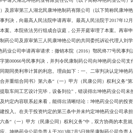
审申请人湖北坤艳药业有限责任公司（以下简称坤艳药业公司）
）及原审第三人湖北民康坤艳制药有限公司（以下简称民康坤艳
民事判决，向最高人民法院申请再审。最高人民法院于2017年12月
本案。本院依法另行组成合议庭，公开开庭审理了本案。再审申
制药公司及原审第三人民康坤艳公司的共同委托诉讼代理人刘学
艳药业公司申请再审请求：撤销本院（2016）鄂民终77号民事判
字第00066号民事判决，并判令民康制药公司向坤艳药业公司
同期同类利率计算的利息。理由如下：一、二审判决认定坤艳药
合并重组合同书》第六条“（一）甲方（民康公同）权利义务”第
提取车间工艺设计完毕，设备到位”，错误得出坤艳药业公司未
及约定内容联系起来看，能得出清晰结论：坤艳药业公司的投资
建投入。在关于投资约定的第三条中并未约定坤艳药业公司承担
六条“（一）甲方（民康公同）权利义务”中，双方协商的本意
应。坤艳药业公司负责人于2013年7月5日致民康制药公司负责