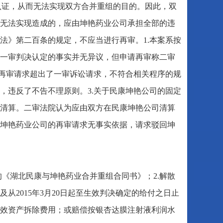
认证，从而无法实现双方合并重组的目的。因此，双
无法实现造成的，应由坤艳药业公司承担全部的违
法》第二百条的规定，不应当进行再审。1.本案系按
一审判决认定的事实并无异议，但申请再审称二审
的再审请求超出了一审诉讼请求，不符合相关程序的规
，违反了不告不理原则。3.关于民康坤艳公司的固定
清算。二审法院认为应由双方在民康坤艳公司清算
坤艳药业公司的再审请求无事实依据，请求驳回坤
的《湖北民康与坤艳药业合并重组合同书》；2.解散
元及从2015年3月20日起至生效判决确定的给付之日止
效资产拆除费用；或赔偿按银杏达膜注射液利润水