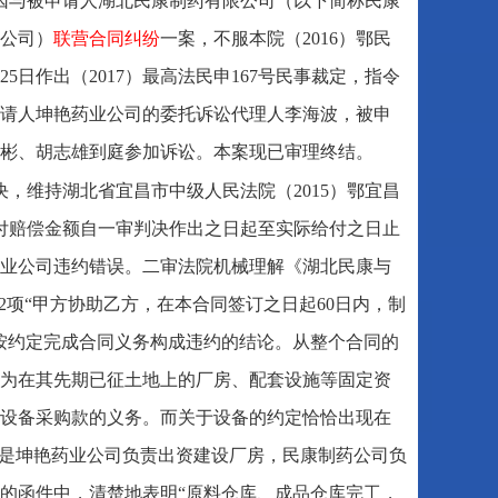
因与被申请人湖北民康制药有限公司（以下简称民康
公司）
联营合同纠纷
一案，不服本院（2016）鄂民
25日作出（2017）最高法民申167号民事裁定，指令
请人坤艳药业公司的委托诉讼代理人李海波，被申
彬、胡志雄到庭参加诉讼。本案现已审理终结。
决，维持湖北省宜昌市中级人民法院（2015）鄂宜昌
支付赔偿金额自一审判决作出之日起至实际给付之日止
业公司违约错误。二审法院机械理解《湖北民康与
2项“甲方协助乙方，在本合同签订之日起60日内，制
按约定完成合同义务构成违约的结论。从整个合同的
为在其先期已征土地上的厂房、配套设施等固定资
设备采购款的义务。而关于设备的约定恰恰出现在
就是坤艳药业公司负责出资建设厂房，民康制药公司负
人的函件中，清楚地表明“原料仓库、成品仓库完工，