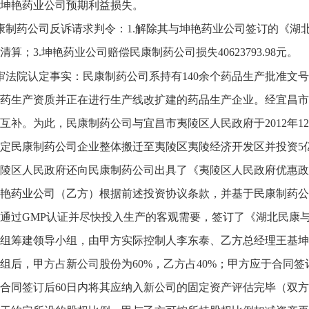
坤艳药业公司预期利益损失。
康制药公司反诉请求判令：1.解除其与坤艳药业公司签订的《湖
清算；3.坤艳药业公司赔偿民康制药公司损失40623793.98元。
审法院认定事实：民康制药公司系持有140余个药品生产批准文
药生产资质并正在进行生产线改扩建的药品生产企业。经宜昌市
互补。为此，民康制药公司与宜昌市夷陵区人民政府于2012年1
定民康制药公司企业整体搬迁至夷陵区夷陵经济开发区并投资5
陵区人民政府还向民康制药公司出具了《夷陵区人民政府优惠政策承
艳药业公司（乙方）根据前述投资协议条款，并基于民康制药公
通过GMP认证并尽快投入生产的客观需要，签订了《湖北民康
组筹建领导小组，由甲方实际控制人李东泰、乙方总经理王基坤任
组后，甲方占新公司股份为60%，乙方占40%；甲方应于合同
合同签订后60日内将其应纳入新公司的固定资产评估完毕（双