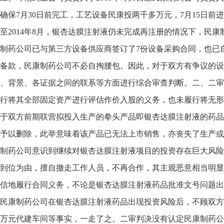
确保7月30日前完工，工艺设备民康投两千多万元，7月15日前
至2014年8月，银杏达膜注射液仍未完成再注册的情况下，民康
制药公司已与第三方设备供应商签订了7份设备采购合同，也已自行
备款，民康制药公司不必自掏腰包。因此，对于双方有争议的设
、背景、各证据之间的联系等方面进行综合审查判断。二、二审
行将其全部固定资产进行评估作价入股的义务，也未履行将无形
于双方前期联营拟投入生产的拳头产品即银杏达膜注射液的药品
予以删除，此举意味着该产品已无法上市销售，亦丧失了生产或
制药公司意识到继续对银杏达膜注射液项目的投资存在巨大风险
到位为由，擅自撤走工作人员，不再合作，其主观恶意相当明显
信地履行合同义务，不论是银杏达膜注射液药品批准文号问题出
民康制药公司在银杏达膜注射液药品出现投资风险后，不顾双方
万元代建车间等事实，一走了之。二审判决没有认定民康制药公