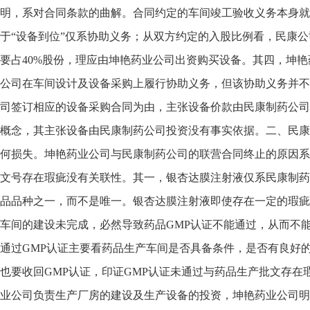
明，系对合同条款的曲解。合同约定的车间竣工验收义务本身就
于“设备到位”仅系协助义务；从双方约定的入股比例看，民康
要占40%股份，理应由坤艳药业公司出资购买设备。其四，坤
公司在车间设计及设备采购上履行协助义务，但该协助义务并不
司签订相应的设备采购合同为由，主张设备价款由民康制药公司
概念，其主张设备由民康制药公司投资没有事实依据。二、民康
何损失。坤艳药业公司与民康制药公司的联营合同终止的原因系
文号存在瑕疵没有关联性。其一，银杏达膜注射液仅系民康制药
品品种之一，而不是唯一。银杏达膜注射液即使存在一定的瑕疵
车间的建设未完成，必然导致药品GMP认证不能通过，从而不
通过GMP认证主要看药品生产车间是否具备条件，是否有良好
也要收回GMP认证，印证GMP认证未通过与药品生产批文存
业公司负责生产厂房的建设及生产设备的投资，坤艳药业公司明