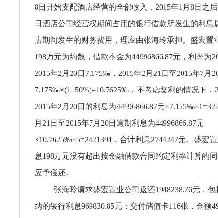
8日开始支配酒店经营的全部收入，2015年1月8日之
日酒店公司经营权期间占用的银行借款所发生的利息
店期间发生的财务费用，理应由张海玲承担。盛宏置
198万元为约数，借款本金为44996866.87元，利率为2
2015年2月20日7.175‰，2015年2月21日至2015年7月2
7.175‰×(1+50%)=10.7625‰，不考虑复利的情况下，
2015年2月20日的利息为44996866.87元×7.175‰×1=32
月21日至2015年7月20日逾期利息为44996866.87元
×10.7625‰×5=2421394，合计利息2744247元。
息198万元没有超出按金融借款合同约定利率计算的
应予偿还。
张海玲请求盛宏置业公司返还1948238.76元，
纳的银行利息969830.85元；交付储值卡116张，金额