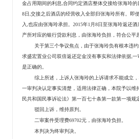
金占用期间的利息,合同约定酒店整体交接给张海玲的日期
8日,交接之后酒店的经营收入全部归张海玲所有。即
入,也应由张海玲承担。2015年1月8日至张海玲返还
产所对应的银行贷款利息，由张海玲负担，符合公平
关于第三个争议焦点，由于张海玲负有根本违约
求盛宏置业公司双倍返还定金没有事实和法律依据,一
是正确的。
综上所述，上诉人张海玲的上诉请求不能成立，
一审判决认定事实清楚，适用法律正确，本院予以维
民共和国民事诉讼法》第一百七十条第一款第一项规
驳回上诉，维持原判。
二审案件受理费69702元，由张海玲负担。
本判决为终审判决。