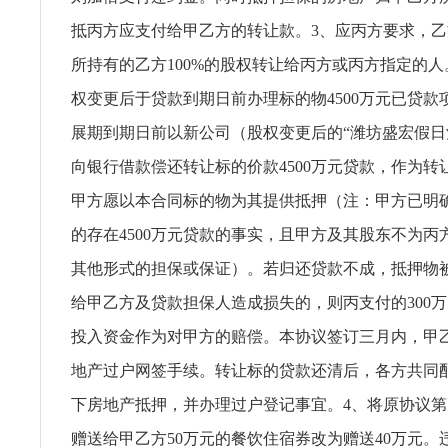
抵丙方应支付给甲乙方的转让款。3、应丙方要求，
所持有的乙方100%的股权转让给丙方或丙方指定的
权变更后于贷款到期日前办理标的物4500万元已贷款
展期到期日前以新公司（股权变更后的“潍坊盛宏假日
向银行借款偿还转让标的价款4500万元贷款，作为转
甲方愿以本合同标的物为其提供抵押（注：甲方已明
的存在4500万元贷款的事实，且甲方及其股东不为丙
其他形式的担保或保证）。若归还贷款不成，抵押物
给甲乙方及贷款担保人造成损失的，则丙支付的300
投入资金作为对甲方的赔偿。本协议签订三月内，甲
地产过户网签手续。转让标的贷款还清后，各方共同
下房地产抵押，并办理过户登记事宜。4、将原协议
赠送给甲乙方50万元的餐饮住宿券改为赠送40万元。