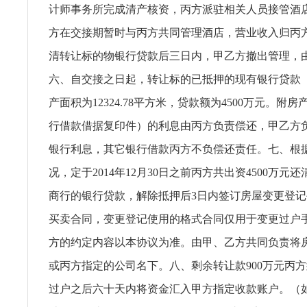
计师事务所完成清产核资，丙方派驻相关人员接管酒
方在交接期暂时与丙方共同管理酒店，营业收入归丙
清转让标的物银行贷款后三日内，甲乙方撤出管理，
六、自交接之日起，转让标的已抵押的现有银行贷款（
产面积为12324.78平方米，贷款额为4500万元。附
行借款借据复印件）的利息由丙方负责偿还，甲乙方
银行利息，其它银行借款丙方不负偿还责任。七、根
况，定于2014年12月30日之前丙方共出资4500万元
商行的银行贷款，解除抵押后3日内签订房屋变更登
买卖合同，变更登记使用的格式合同仅用于变更过户
方的约定内容以本协议为准。由甲、乙方共同负责将
或丙方指定的公司名下。八、剩余转让款900万元丙
过户之后六十天内将资金汇入甲方指定收款账户。（