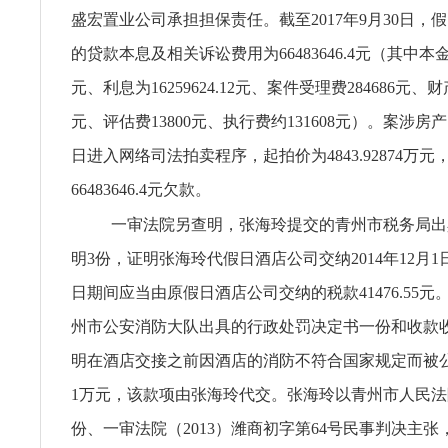
盛宏置业公司承担担保责任。截至2017年9月30日，
的贷款本息及相关诉讼费用为66483646.4元（其中本金为44
元、利息为16259624.12元、案件受理费284686元、财
元、评估费13800元、执行费约131608元）。案涉房产已
日进入网络司法拍卖程序，起拍价为4843.92874万
66483646.4元欠款。
一审法院另查明，张海玲提交的青州市税务局出
明3份，证明张海玲代假日酒店公司交纳2014年12月1日至
日期间应当由原假日酒店公司交纳的税款41476.55
州市公安消防大队出具的行政处罚决定书一份和收款
明在酒店交接之前因酒店的消防不符合国家规定而被
1万元，该款项由张海玲代交。张海玲以青州市人民法
份、一审法院（2013）潍商初字第64号民事判决主