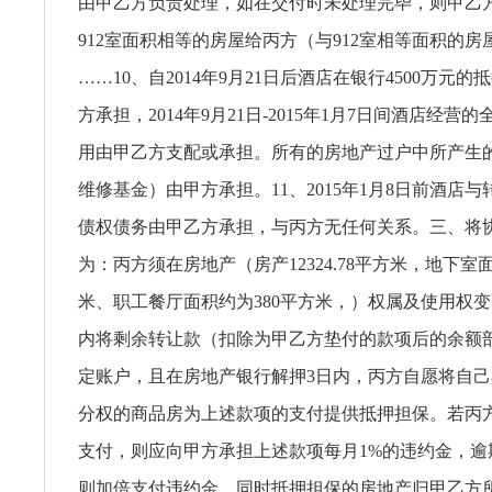
由甲乙方负责处理，如在交付时未处理完毕，则甲乙
912室面积相等的房屋给丙方（与912室相等面积的
……10、自2014年9月21日后酒店在银行4500万元
方承担，2014年9月21日-2015年1月7日间酒店经营
用由甲乙方支配或承担。所有的房地产过户中所产生
维修基金）由甲方承担。11、2015年1月8日前酒店
债权债务由甲乙方承担，与丙方无任何关系。三、将
为：丙方须在房地产（房产12324.78平方米，地下室面
米、职工餐厅面积约为380平方米，）权属及使用权变
内将剩余转让款（扣除为甲乙方垫付的款项后的余额
定账户，且在房地产银行解押3日内，丙方自愿将自
分权的商品房为上述款项的支付提供抵押担保。若丙
支付，则应向甲方承担上述款项每月1%的违约金，逾
则加倍支付违约金。同时抵押担保的房地产归甲乙方