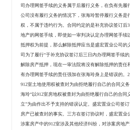
司办理网签手续的义务属于后履行义务，在负有先履
公司没有履行义务的情况下，张海玲暂停履行义务是
权，不属于违约行为。合同约定的是补充协议签订后
地产的网签手续，即使如一审判决认定办理网签手续
抵押权为前提，那么解除抵押应当是盛宏置业公司的
司为了履行“于补充协议签订后三日内办理网签手续的
解除房产抵押，现在一审法院将没有解除抵押的责任
有办理网签手续的责任强加在张海玲身上是错误的。2
912室土地使用权被查封为由拒绝履行自己的合同义
海玲“以912室房地权被查封为由拒绝履行自己的合同
立”为由作出不予支持的错误认定。盛宏置业公司签
房产已被查封的事实。三方在签订协议时，盛宏置业
涉案房产中的912室涉及其他经济纠纷，对涉案房地