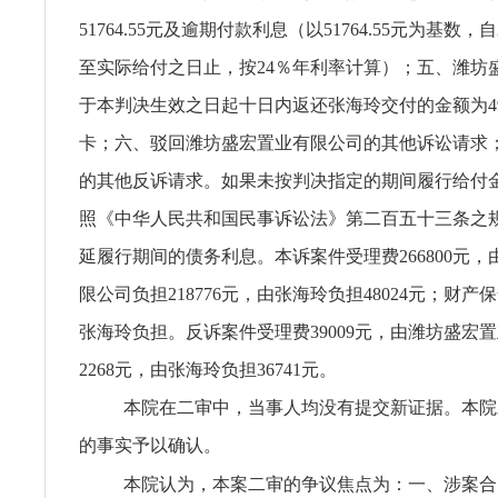
51764.55元及逾期付款利息（以51764.55元为基数，自
至实际给付之日止，按24％年利率计算）；五、潍坊
于本判决生效之日起十日内返还张海玲交付的金额为49
卡；六、驳回潍坊盛宏置业有限公司的其他诉讼请求
的其他反诉请求。如果未按判决指定的期间履行给付
照《中华人民共和国民事诉讼法》第二百五十三条之
延履行期间的债务利息。本诉案件受理费266800元
限公司负担218776元，由张海玲负担48024元；财产保
张海玲负担。反诉案件受理费39009元，由潍坊盛宏
2268元，由张海玲负担36741元。
本院在二审中，当事人均没有提交新证据。本院
的事实予以确认。
本院认为，本案二审的争议焦点为：一、涉案合