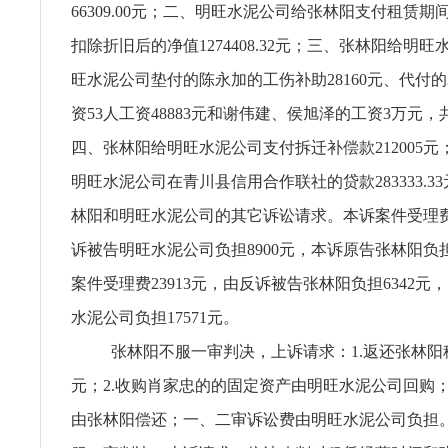
66309.00元；二、明旺水泥公司给张林阳支付租赁
扣除折旧后的净值1274408.32元；三、张林阳给明
旺水泥公司垫付的陈永加的工伤补助28160元、代付的2
资53人工资48883元和谢伟建、侯旭泽的工资3万元，共计
四、张林阳给明旺水泥公司支付拆迁补偿款212005
明旺水泥公司在青川县信用合作联社的贷款283333.3
林阳和明旺水泥公司的其它诉讼请求。本诉案件受理费2
诉被告明旺水泥公司负担8900元，本诉原告张林阳负担1
案件受理费23913元，由反诉被告张林阳负担6342元
水泥公司负担17571元。
张林阳不服一审判决，上诉请求：1.返还张林阳租赁
元；2.收购肖家忠的的固定资产由明旺水泥公司回购；
由张林阳偿还；一、二审诉讼费由明旺水泥公司负担