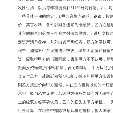
次性付清，以后每年租赁费在3月30日前付清。四、
一些具体事项的约定：1.甲方磨机内钢球、钢锻，按
价，其它材料、备件以财务进账为准结算，乙方在进场
其它的剩余部分在三个月内付清给甲方。2.进厂交接
定资产清单盘存，并列出资产明细表，双方签字认可。
程中，如需对生产设施进行技改、增加固定资产价值在
资，应取得甲方的书面同意，否则甲方不予认可，新
账面投资额年折旧8%扣除，合同期满后，甲方应将折
金支付乙方，或顺延租赁期抵扣，拆下的原甲方旧设
则乙方按进价向甲方赔偿。4.在乙方租赁以前的一切
承担，概与乙方无关，若因甲方债务导致乙方无法生产
上的经双方签字确认后，乙方的损失由甲方承担，一
租金计算，在租金中扣除或顺延租期抵扣，但因国家