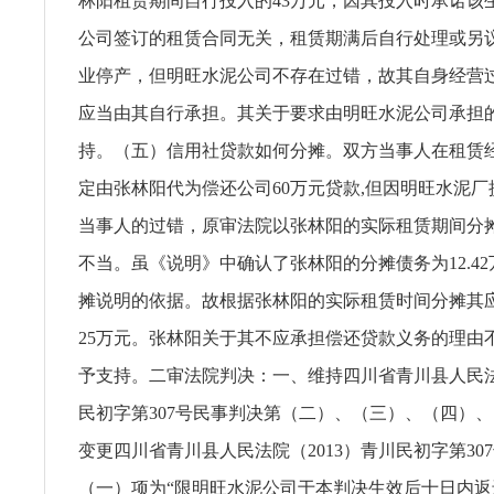
林阳租赁期间自行投入的43万元，因其投入时承诺该
公司签订的租赁合同无关，租赁期满后自行处理或另
业停产，但明旺水泥公司不存在过错，故其自身经营
应当由其自行承担。其关于要求由明旺水泥公司承担
持。（五）信用社贷款如何分摊。双方当事人在租赁
定由张林阳代为偿还公司60万元贷款,但因明旺水泥
当事人的过错，原审法院以张林阳的实际租赁期间分
不当。虽《说明》中确认了张林阳的分摊债务为12.4
摊说明的依据。故根据张林阳的实际租赁时间分摊其
25万元。张林阳关于其不应承担偿还贷款义务的理由
予支持。二审法院判决：一、维持四川省青川县人民法院
民初字第307号民事判决第（二）、（三）、（四）
变更四川省青川县人民法院（2013）青川民初字第30
（一）项为“限明旺水泥公司于本判决生效后十日内