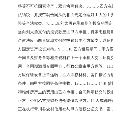
整等不可抗因素停产，双方协商解决。5……6.乙方
法纳税，并按劳动合同法的相关规定办理好工人的工
险等合法权益。7.……8.刘太勇在承租期间投资的固
当向刘太勇支付的投资款应由甲方承担，肖家忠租赁
产依法应当向肖家忠支付的投资款由乙方垫支，以后
方固定资产投资对待。9……10.乙方租赁期间，甲方
合同章及财务章等相关资料在上一个承租人交回后提
用，合同期满后交回甲方，行政公章由甲方保管。11
方应保证设备正常运转，乙方库存材料、备件按乙方
条件，由甲方按同等条件接收。12……13……14.租
和维修所产生的费用由乙方承担，合同到期移交时设
正常，否则乙方按财务进价赔偿给甲方。15.因成都
正在执行青川县农村信用社与甲方债权公证文书一案