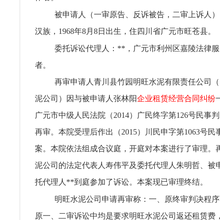
被申请人（一审原告、反诉被告，二审上诉人）
汉族，1968年8月8日出生，住四川省广元市旺苍县。
委托诉讼代理人：**，广元市利州区嘉陵法律
者。
再审申请人青川县竹园明旺水泥有限责任公司（
泥公司）因与被申请人张林阳
企业租赁经营合同纠纷
广元市中级人民法院（2014）广民终字第126号民事
再审。本院受理后作出（2015）川民申字第1063号
案。本院依法组成合议庭，开庭对本案进行了审理。
泥公司的法定代表人寿伟平及委托代理人朱明哲、被
托代理人**到庭参加了诉讼。本案现已审理终结。
明旺水泥公司申请再审称：一、原终审判决程序
原一、二审诉讼中均是要求明旺水泥公司返还租赁费