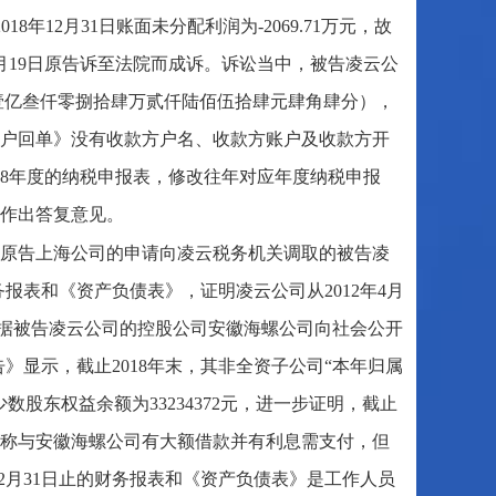
8年12月31日账面未分配利润为-2069.71万元，故
月19日原告诉至法院而成诉。诉讼当中，被告凌云公
44元（壹亿叁仟零捌拾肆万贰仟陆佰伍拾肆元肆角肆分），
户回单》没有收款方户名、收款方账户及收款方开
2018年度的纳税申报表，修改往年对应年度纳税申报
作出答复意见。
依原告上海公司的申请向凌云税务机关调取的被告凌
财务报表和《资产负债表》，证明凌云公司从2012年4月
元。其次根据被告凌云公司的控股公司安徽海螺公司向社会公开
告》显示，截止2018年末，其非全资子公司“本年归属
股东权益余额为33234372元，进一步证明，截止
虽称与安徽海螺公司有大额借款并有利息需支付，但
年12月31日止的财务报表和《资产负债表》是工作人员