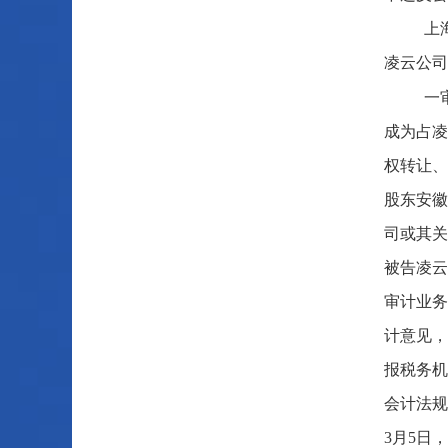
上
凌云公司
一
成为占凌
权转让、
股东安徽
司或其关
被告凌云
审计业务
计意见，
报税务机
会计法规
3月5日