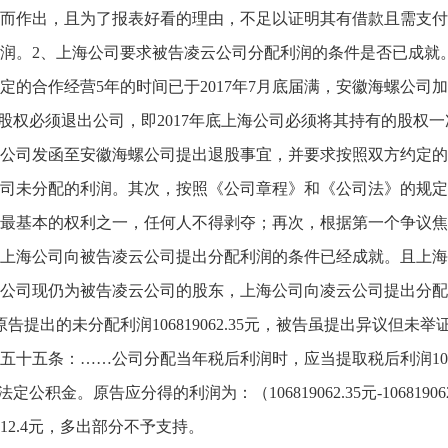
而作出，且为了报表好看的理由，不足以证明其有借款且需支付
润。2、上海公司要求被告凌云公司分配利润的条件是否已成就
定的合作经营5年的时间已于2017年7月底届满，安徽海螺公
%股权必须退出公司，即2017年底上海公司必须将其持有的股权一
公司发函至安徽海螺公司提出退股事宜，并要求按照双方约定的计
司未分配的利润。其次，按照《公司章程》和《公司法》的规定
最基本的权利之一，任何人不得剥夺；再次，根据第一个争议焦
上海公司向被告凌云公司提出分配利润的条件已经成就。且上海公
公司现仍为被告凌云公司的股东，上海公司向凌云公司提出分配
原告提出的未分配利润106819062.35元，被告虽提出异议但
五十五条：……公司分配当年税后利润时，应当提取税后利润1
法定公积金。原告应分得的利润为：（106819062.35元-106819062
3812.4元，多出部分不予支持。