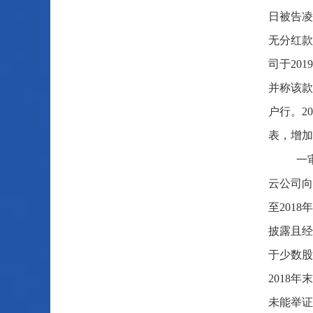
日被告凌
无分红款
司于20
并称该款
户行。2
表，增加
一
云公司向
至201
披露且经
于少数股
2018
未能举证