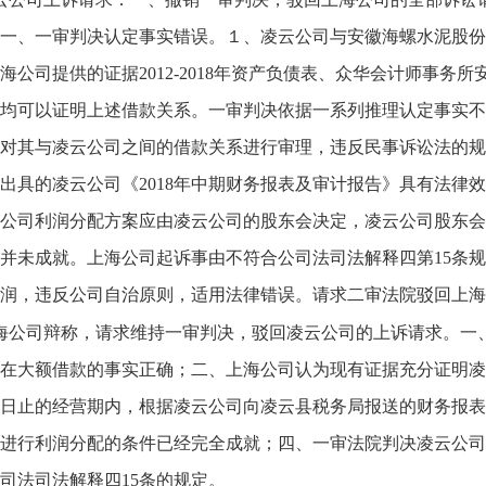
一、一审判决认定事实错误。１、凌云公司与安徽海螺水泥股份
海公司提供的证据2012-2018年资产负债表、众华会计师事务
均可以证明上述借款关系。一审判决依据一系列推理认定事实不
对其与凌云公司之间的借款关系进行审理，违反民事诉讼法的规
出具的凌云公司《2018年中期财务报表及审计报告》具有法律
公司利润分配方案应由凌云公司的股东会决定，凌云公司股东会
并未成就。上海公司起诉事由不符合公司法司法解释四第15条
润，违反公司自治原则，适用法律错误。请求二审法院驳回上海
海公司辩称，请求维持一审判决，驳回凌云公司的上诉请求。一
在大额借款的事实正确；二、上海公司认为现有证据充分证明凌云公
31日止的经营期内，根据凌云公司向凌云县税务局报送的财务报表显示
进行利润分配的条件已经完全成就；四、一审法院判决凌云公司
司法司法解释四15条的规定。