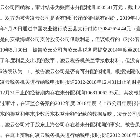
云公司回函称，审计结果为账面未分配利润-4505.41万元，截止201
。双方为被告凌云公司是否有利润分配的问题有纠纷，2019年4
19年5月29日通过中国农业银行凌云县支行付款130842654.
是向安徽海螺公司支付股份公司借款利息，但该银行的《对公客
019年5月30日，被告凌云公司向凌云县税务局提交2014年度至
了年度利息支出项的数字，凌云税务机关盖章接收材料，但没有
审法院认为，1、被告凌云公司是否有可分配的利润。根据法院
凌云税务机关进行纳税申报时报送2012-2018年12月31日止的
8年12月31日止的经营期内存在未分配利润106819062.35
过审计，在证监会备案的2012年度-2018年度《上市公司年度报
东的损益和年末少数股东权益余额”记载的数据反映，凌云公司少数
年末，凌云公司对于股东上海公司存在着未分配利润的事实。被告
。在庭上辩称向凌云税务机关进行纳税申报时报送2012-2018