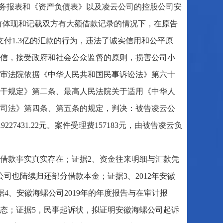
度财务报表和《资产负债表》以及凌云公司的控股公司安
均没有体现和记载双方有大额借款记录的情况下，在原告
支付1.3亿的汇款的行为，违法了诚实信用和公平原
信，接受政府和社会公众监督的原则，损害公司小
审法院依据《中华人民共和国民事诉讼法》第六十
干规定》第二条、最高人民法院关于适用《中华人
司法》第四条、第五条的规定，判决：被告凌云公
227431.22元。案件受理费157183元，由被告凌云负
借款事实真实存在；证据2、资金往来明细与汇款凭
公司也陆续归还部分借款本金；证据3、2012年安徽
据4、安徽海螺公司2019年的年度报告与在审计报
盈利状态；证据5，民事起诉状，拟证明安徽海螺公司起诉