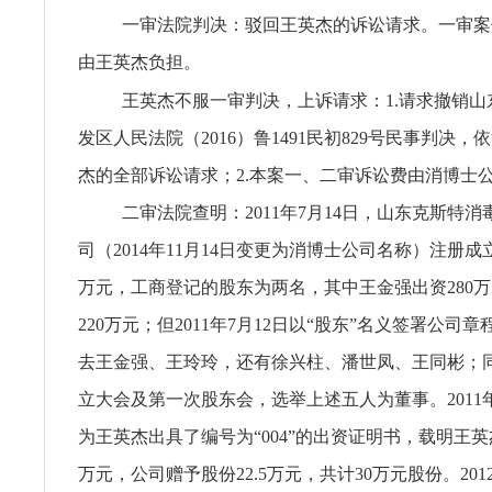
一审法院判决：驳回王英杰的诉讼请求。一审案件
由王英杰负担。
王英杰不服一审判决，上诉请求：1.请求撤销山
发区人民法院（2016）鲁1491民初829号民事判决
杰的全部诉讼请求；2.本案一、二审诉讼费由消博士
二审法院查明：2011年7月14日，山东克斯特
司（2014年11月14日变更为消博士公司名称）注册成
万元，工商登记的股东为两名，其中王金强出资280
220万元；但2011年7月12日以“股东”名义签署公司
去王金强、王玲玲，还有徐兴柱、潘世凤、王同彬；
立大会及第一次股东会，选举上述五人为董事。2011年
为王英杰出具了编号为“004”的出资证明书，载明王英
万元，公司赠予股份22.5万元，共计30万元股份。201