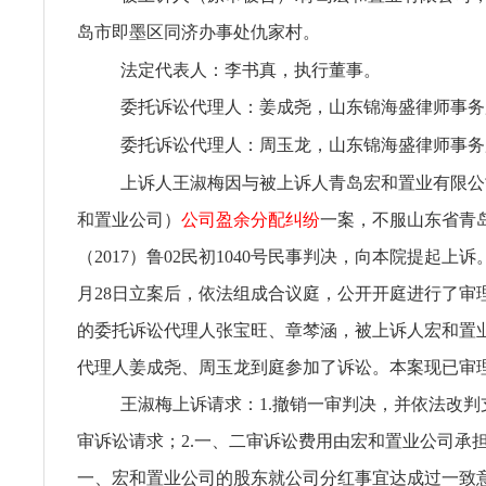
岛市即墨区同济办事处仇家村。
法定代表人：李书真，执行董事。
委托诉讼代理人：姜成尧，山东锦海盛律师事务
委托诉讼代理人：周玉龙，山东锦海盛律师事务
上诉人王淑梅因与被上诉人青岛宏和置业有限公
和置业公司）
公司盈余分配纠纷
一案，不服山东省青
（2017）鲁02民初1040号民事判决，向本院提起上诉。
月28日立案后，依法组成合议庭，公开开庭进行了审
的委托诉讼代理人张宝旺、章棽涵，被上诉人宏和置
代理人姜成尧、周玉龙到庭参加了诉讼。本案现已审
王淑梅上诉请求：1.撤销一审判决，并依法改判
审诉讼请求；2.一、二审诉讼费用由宏和置业公司承
一、宏和置业公司的股东就公司分红事宜达成过一致