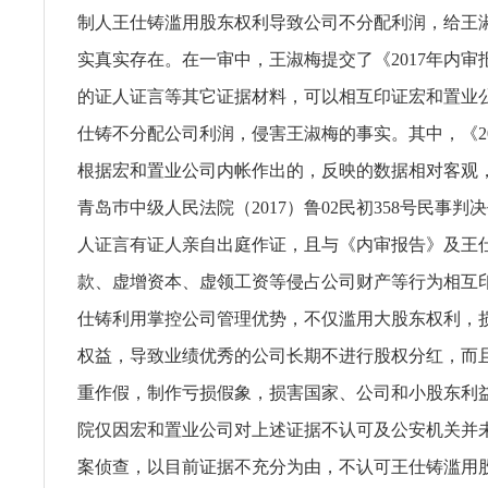
制人王仕铸滥用股东权利导致公司不分配利润，给王
实真实存在。在一审中，王淑梅提交了《2017年内审
的证人证言等其它证据材料，可以相互印证宏和置业
仕铸不分配公司利润，侵害王淑梅的事实。其中，《20
根据宏和置业公司内帐作出的，反映的数据相对客观
青岛巿中级人民法院（2017）鲁02民初358号民事判
人证言有证人亲自出庭作证，且与《内审报告》及王
款、虚增资本、虚领工资等侵占公司财产等行为相互
仕铸利用掌控公司管理优势，不仅滥用大股东权利，
权益，导致业绩优秀的公司长期不进行股权分红，而
重作假，制作亏损假象，损害国家、公司和小股东利
院仅因宏和置业公司对上述证据不认可及公安机关并
案侦查，以目前证据不充分为由，不认可王仕铸滥用