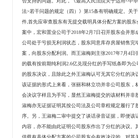
否支持的问题。对此，《最高人民法院关于适用<中
法>若干问题的规定（四）》第15条有明确规定。关
件,首先应审查股东有无提交载明具体分配方案的股东
案中，宏和置业公司于2018年2月7日召开股东会并
公司处于亏损无利润状态，股东同意库存房屋销售完
案，向股东分配利润。而王淑梅则主张2017年7月4
的载有按前期纯利润2.6亿兑现分红的手写纸条即为
的股东决议，且除此之外王淑梅认可无其它分红的决
该证据的形式上来看，张丽和林立功并非公司股东，
会决议字样且为手写，显然王淑梅提交的该材料并非
淑梅亦无证据证明其按公司法及公司章程规定履行了
序。另，王淑梅二审中提交了谈话录音证据，即便该
内容，亦不能由此证明公司股东作出了分红的决议。
供载有具体分配方案的公司股东会有效决议的，对其