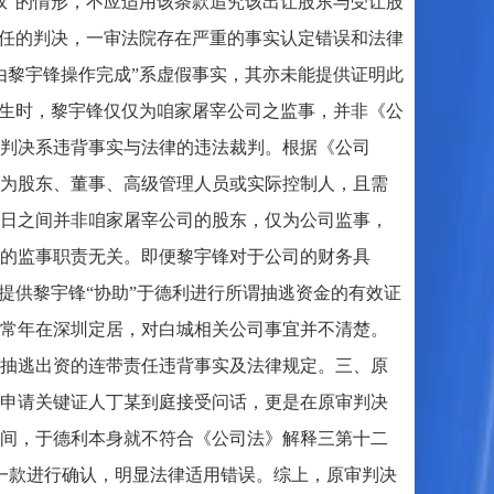
权”的情形，不应适用该条款追究该出让股东与受让股
带责任的判决，一审法院存在严重的事实认定错误和法律
由黎宇锋操作完成”系虚假事实，其亦未能提供证明此
发生时，黎宇锋仅仅为咱家屠宰公司之监事，并非《公
判决系违背事实与法律的违法裁判。根据《公司
为股东、董事、高级管理人员或实际控制人，且需
至31日之间并非咱家屠宰公司的股东，仅为公司监事，
的监事职责无关。即便黎宇锋对于公司的财务具
提供黎宇锋“协助”于德利进行所谓抽逃资金的有效证
常年在深圳定居，对白城相关公司事宜并不清楚。
抽逃出资的连带责任违背事实及法律规定。三、原
申请关键证人丁某到庭接受问话，更是在原审判决
间，于德利本身就不符合《公司法》解释三第十二
一款进行确认，明显法律适用错误。综上，原审判决