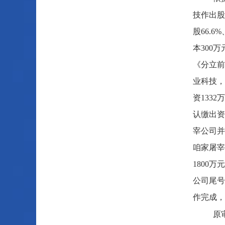
技作出股
股66.
本300
《分立前
业科技，
资133
认缴出资
宰公司并
咱家屠宰
1800
公司尾号
作完成，
原