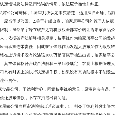
认定错误及法律适用错误的情形，依法应予撤销并纠正。
家屠宰公司辩称，1.原审判决认定事实清楚，适用法律正确，程
，应当予以驳回。2.关于补缴出资，咱家屠宰公司的管理人依
限制，虽然黎宇锋在破产之前将股权全部零价转让给咱家食品公
人，依据破产法解释相关规定，黎宇锋作为咱家屠宰公司的发起
应当承担连带责任，因此黎宇锋既作为发起人股东又作为股权转
锋在上诉请求没有论述该1800万是否属于抽逃出资，咱家屠宰
，其主体资格符合破产法解释三第14条规定，客观上根据管理
司具有财务上的执行决定操作权，如果没有其协助根本不能发生1
连带责任。
家食品公司、于德利辩称，同意黎宇锋的意见，原审判决有误。
偿还股东借款，不存在抽逃出资问题。
家屠宰公司向原审法院提出诉讼请求：1．判令于德利补缴出资本金人民币
间同业拆借中心公布的贷款市场报价利率计算至实际缴纳之日止