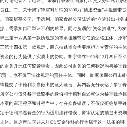
的讨论纪要》，论证了“未履行或未全面履行出资义务即转让股
责任。二、关于黎宇锋需对所谓的1800万“抽逃资金”承担连
。咱家屠宰公司、于德利、咱家食品公司陈述的“六笔转出业务
据，需承担自己举证不利的后果。同时所谓的“资金抽逃”行为
释三第十四条第一款所规定的需承担连带责任的适格主体。原审
三第十四条第一款规定，股东抽逃资金需要承担连带责任的主体
资金的行为提供了实质上的协助。黎宇锋在2015年12月29日
的财务并无任何监管职责，因此公司财务的任何状况均与黎宇锋
职责”，也不属于法律规定的责任主体。同时，咱家屠宰公司未能
锋提交了于德利亲自做出的证人证言，其内容充分表达了黎宇锋
屠宰公司仅凭黎宇锋监事的身份和于德利自述就认为黎宇锋承担
本案的审理程序和过程当中，存在众多错误，不仅仅拒绝黎宇锋
定于德利抽逃资金的行为适用法律错误，原审认定的抽逃出资期
主体。且原审法院并未对6次资金转移的行为属于这一法条的哪