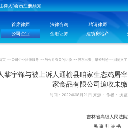
投稿须知
聘请律师须知
首席律师
法律咨询
聘请律师
公司企业
金融证券
建筑房地产
首页
>>
公司企业法律服务
>>
与公司有关的纠纷
>>
股东出资、增资纠纷
>>
浏览文字
人黎宇锋与被上诉人通榆县咱家生态鸡屠宰
家食品有限公司追收未缴
时间：2022年08月21日 来源： 作者： 浏
吉林省高级人民法院
民 事 判 决 书