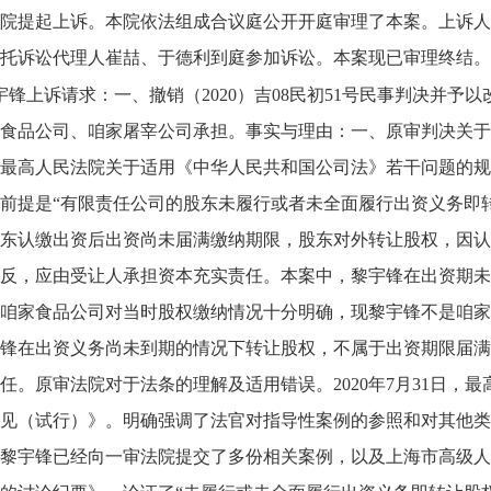
院提起上诉。本院依法组成合议庭公开开庭审理了本案。上诉人
托诉讼代理人崔喆、于德利到庭参加诉讼。本案现已审理终结。
宇锋上诉请求：一、撤销（2020）吉08民初51号民事判决并
食品公司、咱家屠宰公司承担。事实与理由：一、原审判决关于黎
最高人民法院关于适用《中华人民共和国公司法》若干问题的规
前提是“有限责任公司的股东未履行或者未全面履行出资义务即
东认缴出资后出资尚未届满缴纳期限，股东对外转让股权，因认
反，应由受让人承担资本充实责任。本案中，黎宇锋在出资期未
咱家食品公司对当时股权缴纳情况十分明确，现黎宇锋不是咱家
锋在出资义务尚未到期的情况下转让股权，不属于出资期限届满
任。原审法院对于法条的理解及适用错误。2020年7月31日，
见（试行）》。明确强调了法官对指导性案例的参照和对其他类
黎宇锋已经向一审法院提交了多份相关案例，以及上海市高级人民