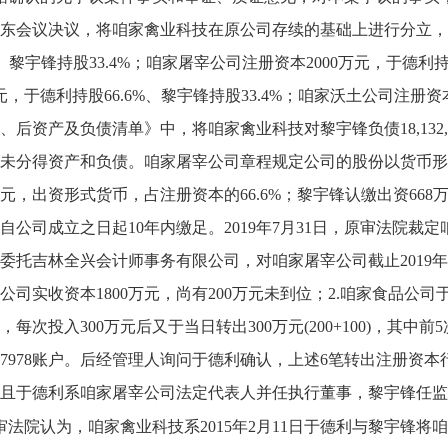
东会议决议，将咱家禽业科技在原公司存续的基础上进行分立，
6%、黎宇锋持股33.4%；咱家屠宰公司注册资本2000万元，于德利
万元，于德利持股66.6%、黎宇锋持股33.4%；咱家沃土公司注册资本
、后资产及负债清单》中，将咱家禽业科技对黎宇锋负债18,132,
未分得资产和负债。咱家屠宰公司章程规定公司的股份以货币形式
2万元，出资形式货币，占注册资本的66.6%；黎宇锋认缴出资66
自公司成立之日起10年内缴足。2019年7月31日，原审法院
委托吉林全兴会计师事务有限公司，对咱家屠宰公司截止2019年
公司实收资本1800万元，尚有200万元未到位；2.咱家食品公司于20
万元，每次投入300万元后又于当日转出300万元(200+100)，其
7978账户。后经管理人询问于德利确认，上述6笔转出注册资
且于德利系咱家屠宰公司法定代表人并任执行董事，黎宇锋任监
审法院认为，咱家禽业科技系2015年2月11日于德利与黎宇锋将咱