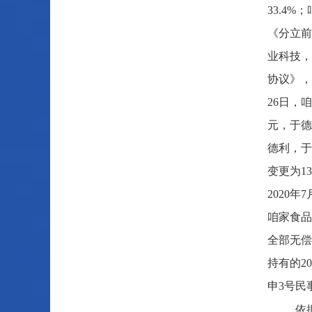
33.4
《分立前
业科技，
协议》，
26日，
元，于德
德利，于
变更为13
2020
咱家食品
全部无偿
持有的2
申3号民
依