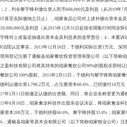
；2．判令黎宇锋补缴出资人民币668,000元及利息（从2019
计算至实际缴纳之日止），咱家食品公司对上述补缴出资本金及
18,000,000元及利息（从2015年12月31日起按全国银行
宇锋对上述返还抽逃出资本金及利息承担连带责任；4．本案诉
审法院认定事实，2013年12月26日，于德利实际出资1万元、
理局登记注册了通榆县咱家餐饮投资管理有限公司（以下简称咱家餐
之盈科技有限公司将其持有的咱家餐饮公司90%的股权全部转
餐饮公司100%股权。2015年2月11日，于德利与黎宇锋将咱家
德利认缴出资1,798.2万元，占注册资本66.6%，已经缴付10万元
017年2月11日前缴足认缴的出资额。同日，将企业名称变更为
015年6月10日，咱家禽业科技作出股东会议决议，将咱家禽业
册资本200万元，于德利持股66.6%、黎宇锋持股33.4%；咱家屠
.4%；通榆县咱家草原木业有限公司（以下简称咱家牧业公司）注册