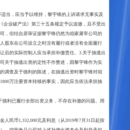
序适当，应当予以维持，黎宇锋的上诉请求无事实及
据《企业破产法》第三十五条规定予以追缴，且不受出
司，但结合原审证据黎宇锋仍然为咱家屠宰公司的
人股东在公司设立之时没有履行或者没有全面履行
让后的实际控制人应当承担补缴责任。3.关于抽逃出
公司关于抽逃出资的定性不作赘述，因黎宇锋作为实
人的调查及于德利的陈述，在抽逃出资时黎宇锋对咱
800万注册资本转移的事实，因此应当依法承担抽
于德利已履行全部出资义务，不存在补缴的问题。用
1,332,000元及利息（从2019年7月31日起按
），咱家食品公司对上述补缴出资本金及利息承担