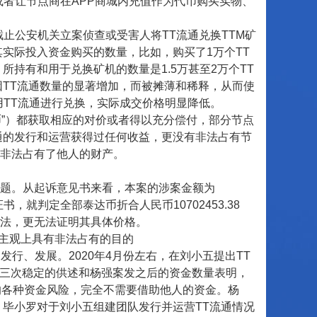
或者让节点商在APP商城内充值作为代币购买实物、
止公安机关立案侦查或受害人将TT流通兑换TTM矿
实际投入资金购买的数量，比如，购买了1万个TT
持有和用于兑换矿机的数量是1.5万甚至2万个TT
因TT流通数量的显著增加，而被摊薄和稀释，从而使
使用TT流通进行兑换，实际成交价格明显降低。
”）都获取相应的对价或者得以充分偿付，部分节点
通的发行和运营获得过任何收益，更没有非法占有节
非法占有了他人的财产。
题。从起诉意见书来看，本案的涉案金额为
书，就判定全部泰达币折合人民币10702453.38
法，更无法证明其具体价格。
主观上具有非法占有的目的
、发展。2020年4月份左右，在刘小五提出TT
的十三次稳定的供述和杨强案发之后的资金数量表明，
的各种资金风险，完全不需要借助他人的资金。杨
，毕小罗对于刘小五组建团队发行并运营TT流通情况