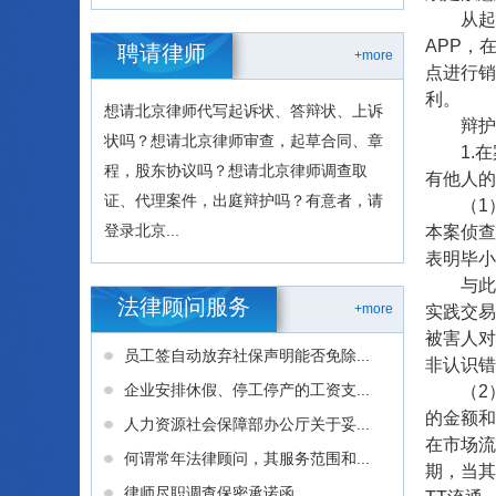
从起诉
APP，
聘请律师
+more
点进行销
利。
想请北京律师代写起诉状、答辩状、上诉
辩护人
状吗？想请北京律师审查，起草合同、章
1.在
程，股东协议吗？想请北京律师调查取
有他人的
证、代理案件，出庭辩护吗？有意者，请
（1）在
登录北京...
本案侦查
表明毕小
与此同
法律顾问服务
+more
实践交易
被害人对
员工签自动放弃社保声明能否免除...
非认识错
企业安排休假、停工停产的工资支...
（2）起
的金额和
人力资源社会保障部办公厅关于妥...
在市场流
何谓常年法律顾问，其服务范围和...
期，当其
律师尽职调查保密承诺函