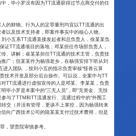
情中，毕小罗没有因为TT流通获得过节点商交付的任
人的财物。行为人的定罪量刑均宜以TT流通的出
营者以及技术支持者，即案件事实中的核心人物。
刘小五系TT流通直接发起者和总负责人，徐某某负
，保证TT流通项目的落地；邓某担任市场部负责人，
宣传、讲解；崔某某担任TT流通的技术主管，负责技
场推广；但某某作为杨强老乡，在杨强安排下听从刘
五进入团队 ，按刘小五的指示负责审核“怪兽云算
负责技术开发及部分后台操作。可以说，全案中与TT
着对TT流通进行虚假宣传的人是邓某、李某某，负责
明毕小罗是本案中的“三无人员”，即“无资金、无技
参与了TTM和TT流通发行、流通过程中的“外围工
强转交（并没有管理，更谈不上掌控，因为杨强转来
微信向广西技术公司的陆某某支付过技术费用，但是
罪，望贵院审慎参考。