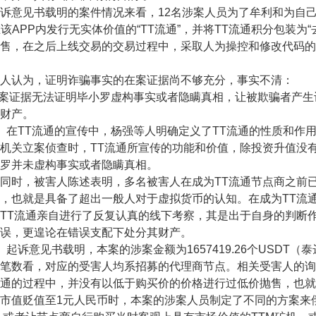
意见书载明的案件情况来看，12名涉案人员为了牟利和为自己
在该APP内发行无实体价值的“TT流通”，并将TT流通积分包装
售，在之后上线交易的交易过程中，采取人为操控和修改代码的
认为，证明诈骗事实的在案证据尚不够充分，事实不清：
案证据无法证明毕小罗虚构事实或者隐瞒真相，让被欺骗者产生
财产。
TT流通的宣传中，杨强等人明确定义了TT流通的性质和作用
机关立案侦查时，TT流通所宣传的功能和价值，除投资升值没
罗并未虚构事实或者隐瞒真相。
时，被害人陈述表明，多名被害人在成为TT流通节点商之前已
，也就是具备了超出一般人对于虚拟货币的认知。在成为TT流
TT流通亲自进行了反复认真的线下考察，其是出于自身的判断
误，更遑论在错误支配下处分其财产。
诉意见书载明，本案的涉案金额为1657419.26个USDT（泰达
笔数看，对应的受害人均系招募的代理商节点。相关受害人的询
通的过程中，并没有以低于购买价的价格进行过低价抛售，也就
市值贬值至1元人民币时，本案的涉案人员制定了不同的方案来