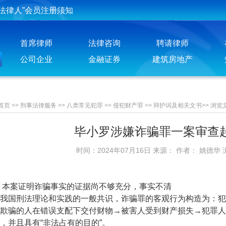
法律人”会员注册须知
投稿须知
首席律师
法律咨询
聘请律师
聘请律师须知
公司企业
金融证券
建筑房地产
首页
>>
刑事法律服务
>>
八类常见犯罪
>>
侵犯财产罪
>>
辩护词及相关文书
>>
浏览
毕小罗涉嫌诈骗罪一案审查
时间：2024年07月16日 来源： 作者： 姚德华
本案证明诈骗事实的证据尚不够充分，事实不清
国刑法理论和实践的一般共识，诈骗罪的客观行为构造为：犯
欺骗的人在错误支配下交付财物→被害人受到财产损失→犯罪人
，并且具有“非法占有的目的”。