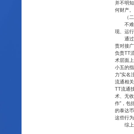
并不明知
何财产。
（二）
不难看
现、运行
通过梳理
责对接广
负责TT
术层面上
小五的指
力”实名
流通相关
TT流通
术、无收
作”，包
的泰达币
这些行为
综上，