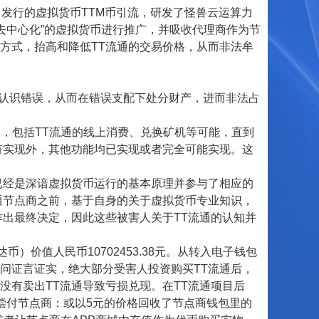
发行的虚拟货币TTM币引流，研发了怪兽云运算力
为“去中心化”的虚拟货币进行推广，并吸收代理商作为节
方式，抬高和降低TT流通的交易价格，从而非法牟
认识错误，从而在错误支配下处分财产，进而非法占
，包括TT流通的线上消费、兑换矿机等可能，直到
有实现外，其他功能均已实现或者完全可能实现。这
经是深谙虚拟货币运行的基本原理并参与了相应的
通节点商之前，基于自身的关于虚拟货币专业知识，
作出最终决定，因此这些被害人关于TT流通的认知并
币）价值人民币10702453.38元。从转入电子钱包
问证言证实，绝大部分受害人投资购买TT流通后，
没有卖出TT流通导致亏损兑现。在TT流通项目后
偿付节点商：或以5元的价格回收了节点商钱包里的