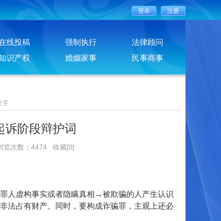
在线投稿
强制执行
法律顾问
知识产权
婚姻家事
民事商事
文字
起诉阶段辩护词
 浏览次数：4474
收藏[0]
罪人虚构事实或者隐瞒真相→被欺骗的人产生认识
非法占有财产。同时，要构成诈骗罪，主观上还必