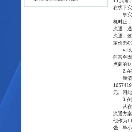
TT流通
在线下实
事实上，
机时止，
流通，通
流通。这
定价35
可以看出
商甚至因
点商的财
2.在
厘清财
1657
元。因此
3.在
从在案证
流通方案
他作为T
强、毕小