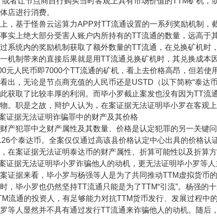
，或者让节点商自行购买当时客观上具有市场价值的TTM矿机，
体店进行消费。
基于怪兽云运算力APP对TT流通设置的一系列奖励机制，截
事实上绝大部分受害人账户内所持有的TT流通的数量，远高于其
过系统内的奖励机制获取了额外数量的TT流通，在兑换矿机时，所
一机制带来的直接后果就是用TT流通兑换矿机时，其兑换成本
000元人民币即7000个TT流通的矿机，看上去价格高昂，但若
，无论是节点商充值的人民币还是USTD（以下简称“泰达币
此获取了比较丰厚的利润。而毕小罗截止案发也没有因为TT流
物。职是之故，辩护人认为，在案证据无法证明毕小罗在客观上
案证据无法证明诈骗罪中的财产及其价格
产犯罪中之财产属性及其数量、价格是认定犯罪的另一关键问
419.26个泰达币。全案仅仅通过高该县价格认定中心出具的价格认证
，在案证据无法证明泰达币的财产属性、折算可能性以及折算方
案证据无法证明毕小罗诈骗他人的动机，更无法证明毕小罗等人
据来看，毕小罗与杨强等人是为了共同推动TTM虚拟货币的发行
时，毕小罗也仍然坚持TT流通只能是为了TTM“引流”。杨强
TM流通的投资人，有足够能力对抗TTM货币发行、发展过程中
罗等人显然并不具有通过发行TT流通来诈骗他人的动机。随后