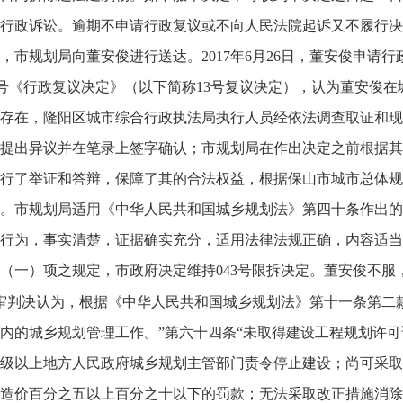
行政诉讼。逾期不申请行政复议或不向人民法院起诉又不履行决
，市规划局向董安俊进行送达。2017年6月26日，董安俊申请行政
7]13号《行政复议决定》（以下简称13号复议决定），认为董安
存在，隆阳区城市综合行政执法局执行人员经依法调查取证和现
提出异议并在笔录上签字确认；市规划局在作出决定之前根据其
行了举证和答辩，保障了其的合法权益，根据保山市城市总体规
。市规划局适用《中华人民共和国城乡规划法》第四十条作出的
行为，事实清楚，证据确实充分，适用法律法规正确，内容适当
（一）项之规定，市政府决定维持043号限拆决定。董安俊不服
审判决认为，根据《中华人民共和国城乡规划法》第十一条第二
内的城乡规划管理工作。”第六十四条“未取得建设工程规划许
级以上地方人民政府城乡规划主管部门责令停止建设；尚可采取
造价百分之五以上百分之十以下的罚款；无法采取改正措施消除