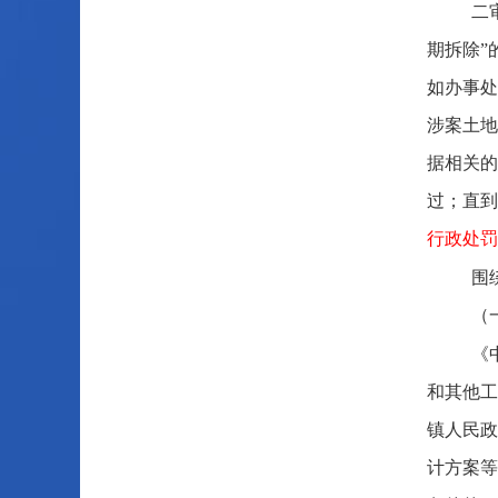
二
期拆除”
如办事处
涉案土地
据相关的
过；直到
行政处罚
围
（
《
和其他工
镇人民政
计方案等