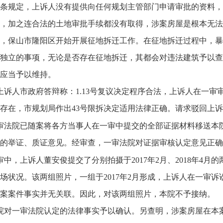
条规定，上诉人没有提供向任何规划主管部门申请审批的资料，
，加之连合法的土地审批手续都没有取得，涉案房屋是根本无法
年起，保山市隆阳区开始开展征地拆迁工作。在征地拆迁过程中，
独立的事项，无论是否存在征地拆迁，其都会对违法建筑予以查
应当予以维持。
上诉人市政府答辩称：1.13号复议决定程序合法，上诉人在一审
存在，市规划局作出43号限拆决定适用法律正确。请求驳回上
审法院已随案将各方当事人在一审中提交的全部证据材料移送本
的举证、质证意见。经审查，一审法院对证据审核认定意见正确
审中，上诉人董安俊提交了分别拍摄于2017年2月、2018年4
场状况。该两组照片，一组于2017年2月形成，上诉人在一审
案案件事实并无关联。因此，对该两组照片，本院不予接纳。
院对一审法院认定的法律事实予以确认。另查明，涉案房屋在本