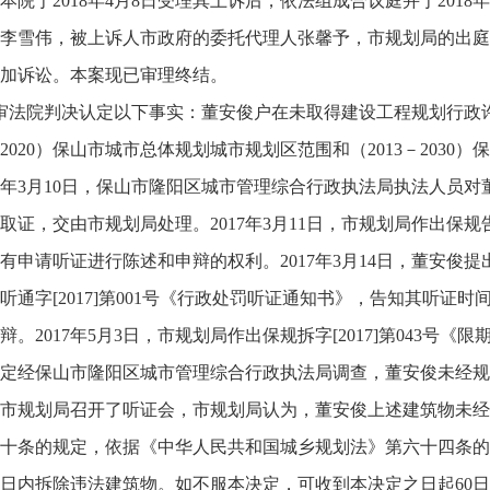
本院于2018年4月8日受理其上诉后，依法组成合议庭并于201
李雪伟，被上诉人市政府的委托代理人张馨予，市规划局的出庭
加诉讼。本案现已审理终结。
审法院判决认定以下事实：董安俊户在未取得建设工程规划行政许可
7－2020）保山市城市总体规划城市规划区范围和（2013－20
17年3月10日，保山市隆阳区城市管理综合行政执法局执法人员
取证，交由市规划局处理。2017年3月11日，市规划局作出保规告
有申请听证进行陈述和申辩的权利。2017年3月14日，董安俊提出
听通字[2017]第001号《行政处罚听证通知书》，告知其听证时
辩。2017年5月3日，市规划局作出保规拆字[2017]第043号
定经保山市隆阳区城市管理综合行政执法局调查，董安俊未经规划
市规划局召开了听证会，市规划局认为，董安俊上述建筑物未经
十条的规定，依据《中华人民共和国城乡规划法》第六十四条的
0日内拆除违法建筑物。如不服本决定，可收到本决定之日起60