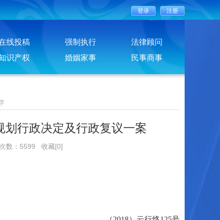
在线投稿
强制执行
法律顾问
知识产权
婚姻家事
民事商事
字
规划行政决定及行政复议一案
览次数：5599
收藏[0]
（2018）云行终125号