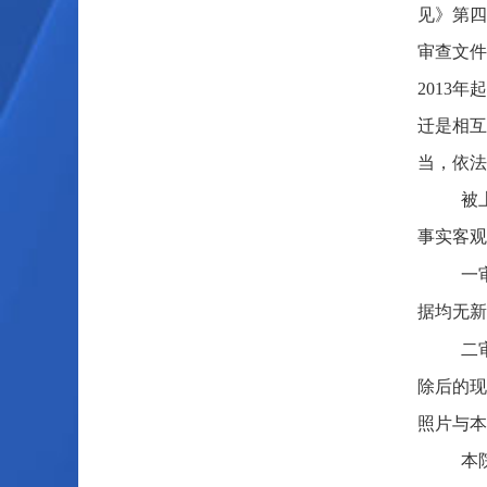
见》第四
审查文件
2013
迁是相互
当，依法
被
事实客观
一
据均无新
二
除后的现
照片与本
本