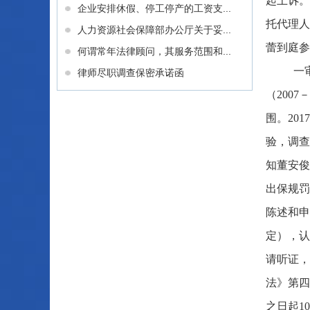
起上诉。
企业安排休假、停工停产的工资支...
托代理人
人力资源社会保障部办公厅关于妥...
蕾到庭参
何谓常年法律顾问，其服务范围和...
一
律师尽职调查保密承诺函
（200
围。20
验，调查
知董安俊
出保规罚
陈述和申
定），认
请听证，
法》第四
之日起1