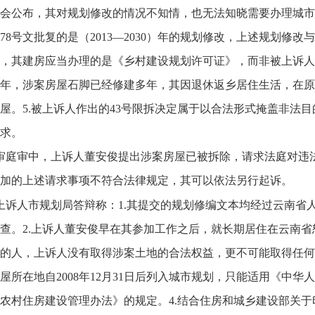
会公布，其对规划修改的情况不知情，也无法知晓需要办理城市
3】78号文批复的是（2013—2030）年的规划修改，上述规划
，其建房应当办理的是《乡村建设规划许可证》，而非被上诉人认
年，涉案房屋石脚已经修建多年，其因退休返乡居住生活，在原
屋。5.被上诉人作出的43号限拆决定属于以合法形式掩盖非法
求。
审庭审中，上诉人董安俊提出涉案房屋已被拆除，请求法庭对违
加的上述请求事项不符合法律规定，其可以依法另行起诉。
上诉人市规划局答辩称：1.其提交的规划修编文本均经过云南省
查。2.上诉人董安俊早在其参加工作之后，就长期居住在云南
的人，上诉人没有取得涉案土地的合法权益，更不可能取得任何规
屋所在地自2008年12月31日后列入城市规划，只能适用《中
农村住房建设管理办法》的规定。4.结合住房和城乡建设部关