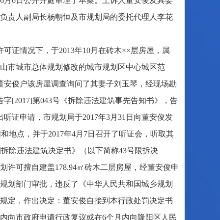
8年6月6日公开开庭审理了本案。上诉人董安俊及其委
负责人副局长杨朝恒及市规划局的委托代理人李花
证情况下，于2013年10月在砖木××层房屋，属
30）保山市城市总体规划修改的城市规划区中心城区范
对董安俊户该房屋调查询问了其妻子刘玉琴，经现场勘
字[2017]第043号《拆除违法建筑事先告知书》，告
听证申请，市规划局于2017年3月31日向董安俊发
间和地点，并于2017年4月7日召开了听证会，听取其
《限期拆除违法建筑决定书》（以下简称43号限拆决
许可擅自建盖178.94㎡砖木二层房屋，经董安俊申
规划部门审批，违反了《中华人民共和国城乡规划
规定，作出决定：董安俊自接到本行政处罚决定书
日内向市政府申请行政复议或在6个月内向隆阳区人民