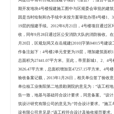
期开发地块4号楼报建施工图中与区规委会审批的建
因是当时绘制和办手续中末按方案审批办理4号楼1、3
19层的报建手续。2012年6月21日，4号楼项目通过
收，同年9月28日通过区公安消防大队的消防验收。在此
月20日，区规划局又在岳规建[2010]字第04015号
作备注如下：4号楼2单元变更为19层，增加建筑面积150
总面积为27441.07平方米。至此，帝景新城1、2、4
3026.47平方米，总面积增加至47257.15平方米。4
验收备案记载，2013年1月26日，相关单位签了验收
单位核工业衡阳第二地质勘测院的意见为：“该工程
告一致，地基与基础符合设计要求，同意备案。”设
筑设计研究有限公司的意见为:“符合设计要求。”施
设有限公司意见是:“该工程符合设计及验收规范要求