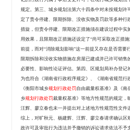
规定。第三、城乡规划法第六十四条中对未按规划许
定了责令停建、限期拆除、没收实物及罚款等多种行
措旋，但责令停建、限期改正措施须在建设过程中实
用效果，且限期改正措施还设定了“尚可采取改正措施
前提，而对“消除规划影响”这一前提又存在是否需要
限期拆除和没收实物措施在房屋已建成并已许可销售
必要性、影响性论证评估。第四、区规划局补办登记
为也符合《湖南省行政程序规定》、《湖南省规范行
《衡阳市城乡
规划行政处罚
自由裁量权基准》及《南
乡
规划行政处罚
裁量权基准》等地方性规范的规定，
汪辉、廖立春也未一并提出对上述地方性规范性文件
综上，对旷秋元、杨建辉、汪辉、廖立春请求确认区
政许可及审批行为违法并予撤销的诉讼请求依法不予