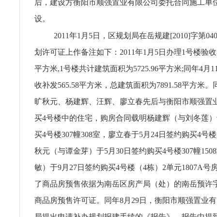
后，建设方衡阳市顺强置业有限公司委托合同施工单
设。
2011年1月5日，区规划局在岳规建[2010]字第0
划许可证上作备注如下：2011年1月5日办理1号楼验收补
平方米,1号楼共计建筑面积为5725.96平方米;同年4月
收补发565.58平方米，总建筑面积为7891.58平方米
旷秋元、杨建辉、汪辉、廖立春先后与衡阳市顺强置
买4号楼中的住宅，购房合同载明杨建辉（与刘冬莲）于
买4号楼307幢308室，廖立春于5月24日签约购买4号楼3
秋元（与谭金芽）于5月30日签约购买4号楼307幢15
敏）于9月27日签约购买4号楼（4栋）2单元1807A
了商品房预售依据为南岳区房产局（处）的南岳预许字(20
商品房预售许可证。同年8月29日，衡阳市顺强置业
局提出申请补办规划报建手续的《报告》，报告中提