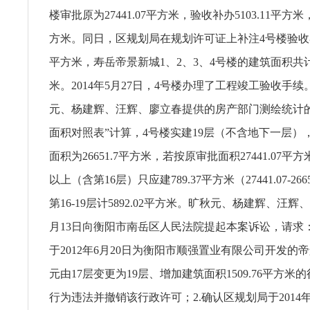
楼审批原为27441.07平方米，验收补办5103.11平方米，
方米。同日，区规划局在规划许可证上补注4号楼验收补办面
平方米，寿岳帝景新城1、2、3、4号楼的建筑面积共计为5
米。2014年5月27日，4号楼办理了工程竣工验收手
元、杨建辉、汪辉、廖立春提供的房产部门测绘统计
面积对照表”计算，4号楼实建19层（不含地下一层），其
面积为26651.7平方米，若按原审批面积27441.07平方
以上（含第16层）只应建789.37平方米（27441.07-26651
第16-19层计5892.02平方米。旷秋元、杨建辉、汪辉、
月13日向衡阳市南岳区人民法院提起本案诉讼，请求：
于2012年6月20日为衡阳市顺强置业有限公司开发的帝
元由17层变更为19层、增加建筑面积1509.76平方米
行为违法并撤销该行政许可；2.确认区规划局于2014年