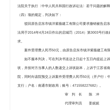
法院关于执行〈中华人民共和国行政诉讼法〉若干问题的解
（四）项的规定，判决如下：
驳回原告启东市镇洋紫薇建工有限公司要求撤销被告启
法局于2014年4月24日作出的启城罚（2014）第3003号
求。
案件受理费人民币50元，由原告启东市镇洋紫薇建工有
如不服本判决，可在判决书送达之日起十五日内提起上
状，并按对方当事人的人数递交上诉状副本，上诉于江苏省
院，同时向该院预交上诉案件受理费人民币50元（开户行：
支行；户名：南通市财政局；账号：471558227682）。
审 判 长 陈 冲
代理审判员 姜妮妮