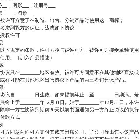
称
，图形
，注册号
。
志：
，图形
许可方意于在制造、出售、分销产品时使用这一商标；
虑到双方的保证，达成如下协议：
权许可
品
下规定的条款，许可方授与被许可方，被许可方接受单独使用
使用。（加入产品描述）
域
只在________地区有效。被许可方同意不在其他地区直接
或有可能在其他地区出售协议下产品的第三者销售该产品。
限
自________日生效，如未提前终止，至________日期
展终止于________年12月31日。始于________年12月3
，除非一方在协议到期前30天以前书面通知另一方终止协议的执
款方式
例
同意向许可方支付其或其附属公司、子公司等出售协议产品的净销