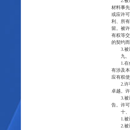
2.被
材料事先
或应许可
利、所有
留。被许
有权等交
的契约而
3.被
九、促
1.在
有涉及本
应有权使
2.许
卓越。许
3.被
告。许可
十、
1.被
2.被