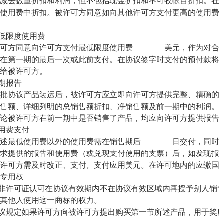
减去数量折扣和利润，但不包括现金折扣和不可收帐目折扣。在
使用费中折扣。被许可方同意如向其他许可方支付更高的使用费
低限度使用费
同意向许可方支付最低限度使用费________美元，作为对
在第一期的最后一次或此前支付。在协议签字时支付的预付款将
给被许可方。
期报告
协议产品装运后，被许可方应立即向许可方提供完整、精确的
售额、详细列明的总销售额折扣、净销售额及前一期中的利润。
论被许可方在前一期中是否销售了产品，均应向许可方提供报告
用费支付
低使用费以外的使用费需在销售期后________日交付，同
求提供的报告和使用费（或兑现支付使用的支票）后，如发现报
许可方需及时改正、支付。支付应用美元。在许可地内的应缴国
专用权
非许可证认可在协议有效期内不在协议有效区域内再授予别人销
其他人使用这一商标的权力。
规定如果许可方向被许可方提出购买第一节所述产品，用于奖励