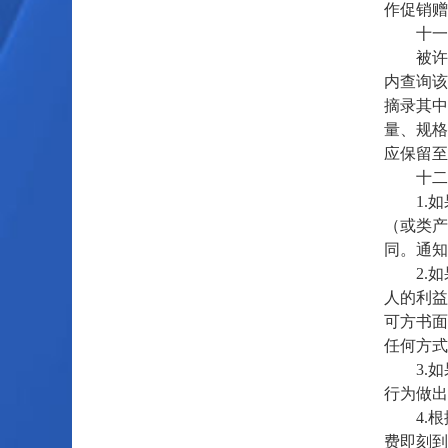
作促销赠
十一、
被许可
内查询该
摘录其中
量、规格
应保留至
十二、
1.如果
（或类产
同。通知
2.如
人的利益
可方书面
任何方式
3.如果
行为做出
4.根
费即刻到