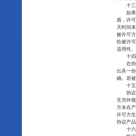
十三、
如果协
盾，许可
天时间来
被许可方
给被许可
适用性。
十四、
在协议期
出具一份
确。若被
十五、
协议根
无另外规
方未在产
许可方生
协议产品
十六、