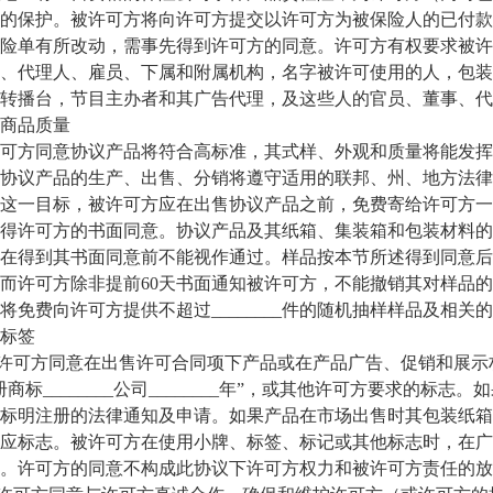
的保护。被许可方将向许可方提交以许可方为被保险人的已付款
险单有所改动，需事先得到许可方的同意。许可方有权要求被许
、代理人、雇员、下属和附属机构，名字被许可使用的人，包装
转播台，节目主办者和其广告代理，及这些人的官员、董事、代
品质量
方同意协议产品将符合高标准，其式样、外观和质量将能发挥
协议产品的生产、出售、分销将遵守适用的联邦、州、地方法律
这一目标，被许可方应在出售协议产品之前，免费寄给许可方一
得许可方的书面同意。协议产品及其纸箱、集装箱和包装材料的
在得到其书面同意前不能视作通过。样品按本节所述得到同意后
而许可方除非提前60天书面通知被许可方，不能撤销其对样品
将免费向许可方提供不超过________件的随机抽样样品及相
标签
许可方同意在出售许可合同项下产品或在产品广告、促销和展示
册商标________公司________年”，或其他许可方要求的
标明注册的法律通知及申请。如果产品在市场出售时其包装纸箱
应标志。被许可方在使用小牌、标签、标记或其他标志时，在广
。许可方的同意不构成此协议下许可方权力和被许可方责任的放