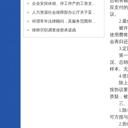
总销售额
企业安排休假、停工停产的工资支...
应支付的
人力资源社会保障部办公厅关于妥...
议。
2.最
何谓常年法律顾问，其服务范围和...
被许可方
律师尽职调查保密承诺函
使用费将
会再归还
3.定
第一批
况、总销
样本。无
4.使
除上述最
按协议要
质疑，被
三、
1.除
可方授与
2.协议