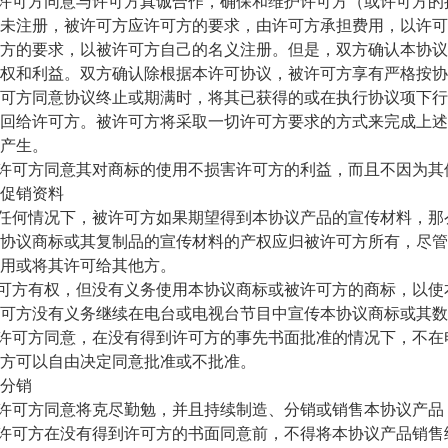
许可方同意与许可方真诚合作，确保和维护许可方（或许可方的
未注册，被许可方应许可方的要求，由许可方承担费用，以许可
方的要求，以被许可方自己的名义注册。但是，双方确认本协议
权和利益。双方确认除根据本许可协议，被许可方享有严格按协
可方同意协议终止或期满时，将其已获得的或在执行协议项下行
回给许可方。被许可方将采取一切许可方要求的方式来完成上述
产生。
许可方同意其对商标的使用不损害许可方的利益，而且不因为其
销资料
任何情况下，被许可方如果期望得到本协议产品的宣传材料，那
协议商标或其复制品的宣传材料的产权应归被许可方所有，尽管
用或将其许可给其他方。
可方有权，但没有义务使用本协议商标或被许可方的商标，以使
可方没有义务继续在电台或电视台节目中宣传本协议商标或其数
许可方同意，在没有得到许可方的事先书面批准的情况下，不在
方可以自由决定同意批准或不批准。
分销
许可方同意将克尽勤勉，并且持续制造、分销或销售本协议产品
许可方在没有得到许可方的书面同意前，不得将本协议产品销售