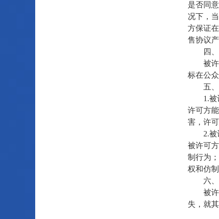
是否同意
况下，当
方保证在
售协议产
四、
被许可
标在公众
五、许
1.被
许可方能
害，许可
2.被
被许可方
制行为；
权和仿制
六、被
被许可
失，就其
____