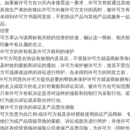
。如果被许可方在10天内未接受这一要求，许可方有权通过其
其他生产者的价格比许可方向被许可方支付的高时，被许可方有
未得到许可方书面同意前，不把协议产品与其他产品或服务一起
品。
信誉
方承认与该商标相关联的信誉的价值，确认这一商标、相关权
印象中有从属的含义。
可方的所有权及许可方权利的保护
许可方同意在协议有效期内及其后，不质疑许可方就该商标享有
及时收到索赔和诉讼的通知，许可方保护被许可方，使其不受仅
方可选择就这样的诉讼进行辩护。在未得到许可方的同意之前，
许可方同意向许可方提供必要的帮助来保护许可方就该商标拥有
的名义或双方的名义针对索赔和诉讼应诉。被许可方在可知范围
只有许可方有权决定是否对这样的侵权和仿制行为采取行动。若
行为提出诉讼或采取任何行动。
许可方提供的保证及产品责任保险
方负责为自己和/或许可方就其非经授权使用协议产品商标、专
他行为或产品瑕疵导致的索赔、诉讼或损失进行辩护，并使许可
____地区有经营资格的保险公司承保产品责任险，为许可方（同