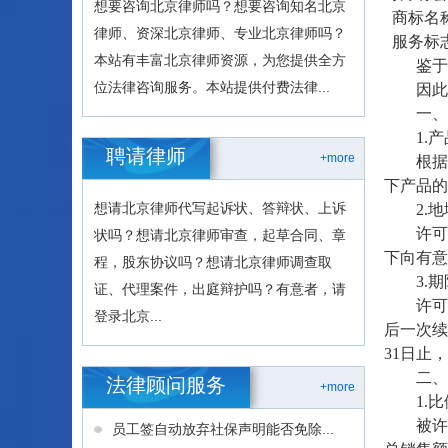
想要咨询北京律师吗？想要咨询知名北京
商标名
律师、资深北京律师、专业北京律师吗？
服务标
本站有丰富北京律师资源，为您提供全方
鉴于被
位法律咨询服务。本站提供付费法律...
因此考
一、授
1.产
聘请律师
+more
根据以
下产品的
想请北京律师代写起诉状、答辩状、上诉
2.地
许可协议
状吗？想请北京律师审查，起草合同、章
下向有意
程，股东协议吗？想请北京律师调查取
3.期
证、代理案件，出庭辩护吗？有意者，请
许可协议
登录北京...
后一次续
31日止
二、付
法律顾问服务
+more
1.比
被许可方
员工签自动放弃社保声明能否免除...