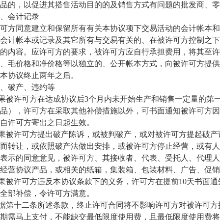
品的，以促进其搭售活动目的的及销售方式有问题的批发商、零
会计记录
方同意建立和保留所有有关本协议项下交易活动的会计帐本和
会计帐本或记录及其它所有与交易有关的、在被许可方控制之下
的内容。应许可方的要求，被许可方应自行承担费用，将其至许
、毛价格和净价格等以独立的、公开帐本方式，向被许可方提供
本协议终止两年之后。
破产、违约等
被许可方在达成协议后3个月内未开始生产和销售一定量的第一
品），许可方在采取其他补偿措施以外，可书面通知被许可方因
自许可方寄出之日起生效。
果被许可方提出破产陈诉，或被判破产，或对被许可方提起破产
而转让，或依照破产法做出安排，或被许可方停止经营，或有人
表示的同意意见，被许可方、其接收者、代表、受托人、代理人
经营协议产品，或相关的纸箱，集装箱、包装材料、广告、促销
被许可方违反本协议条款下的义务，许可方在提前10天书面通
全部补偿，令许可方满意。
据第十二条所述条款，终止许可合同将不影响许可方对被许可方
期需马上支付，不能缺交最低限度使用费，且最低限度使用费将