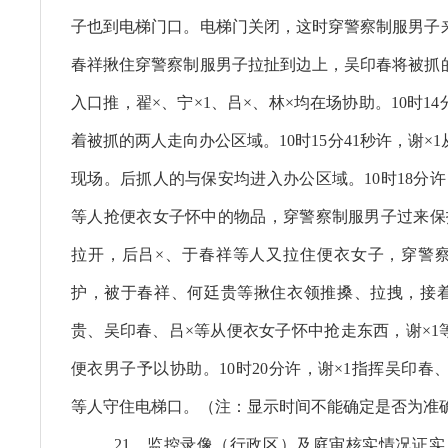
子也到电梯门口。电梯门关闭，这时穿警察制服男子
春祥揪住穿警察制服男子拉扯到边上，吴印春将被抓
入口推，翟×、宁×1、吕×、林×均在场协助。10时14
着被抓的两人走向办公区域。10时15分41秒许，谢×
现场。后抓人的与保安均进入办公区域。10时18分
等人抢便衣女子怀中的物品，穿警察制服男子过来保
拉开，后吕×、于春祥等人又拉住便衣女子，穿警
护，被于春祥、何廷贵等揪住衣领推搡、拉拽，接
贵、吴印春、吕×等从便衣女子怀中抢走东西，谢×1
便衣男子予以协助。10时20分许，谢×1指挥吴印春、
等人守住电梯口。（注：显示时间不能确定是否为准
21、监控录像（行政区）及庭审核实情况证实：