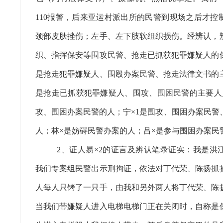
110报警，后来亚运村派出所的民警到现场之后才控
颈部皮肤挫伤；左手、左下肢软组织损伤。经辨认，
织、指挥保安等围攻民警、抢走已抓获犯罪嫌疑人的
是抢走犯罪嫌疑人、围殴办案民警、抢走法律文书的
是抢走已抓获犯罪嫌疑人、围攻、围困民警的主要人
攻、围困办案民警的人；宁×1是围攻、围困办案民警
人；林×是妨碍民警办案的人；吕×是参与围困办案民
2、证人易×2的证言及辨认笔录证实：我是洪
我们专案组民警出示刑拘证，依法对丁代荣、陈扬抓
人每人只铐了一只手，由我和另外两人将丁代荣、陈
当我们带嫌疑人进入电梯电梯门正在关闭时，自称是