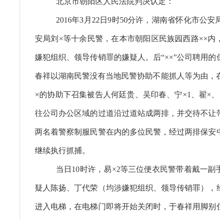
北京市朝阳区人民法院判决认定：
2016年3月22日9时50分许，湖南省怀化市公
安局刘×等十余民警，在本市朝阳区民族园西路××内
嫌犯组织、领导传销罪的嫌疑人。后“××”公司聘用
春祥以湖南民警没有当地民警协助不能抓人等为由，在
×的协助下召集被告人何廷贵、吴印春、宁×1、翟×
往公司办公区域的过道沿过道站成两排，并交待不让
两名着警察制服民警在内的多位民警，经过两排保安
继续执行抓捕。
当日10时许，易×2等三位便衣民警带着戴一副
疑人陈扬、丁代荣（均涉嫌犯组织、领导传销罪），
进入电梯，在电梯门即将开始关闭时，于春祥用脚别