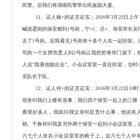
民警。后我们将湖南民警带出民族园大厦。
11、证人杨×的证言证实：2016年3月22日上
喊巡逻岗的保安都到1号岗，宁×1、吕×、保安班长
去了1号岗。后我看见1号岗有十多个人在一起吵架。
司的一个女胖负责人到2号岗让我把把卷帘门放下，
人说“我看他能出去”。小会议室里一直在吵架，当时
安队长于队。
12、证人何×的证言证实：2016年3月22日10
宿舍叫我们上楼有急事，我们四个保安一起上的三楼
廊里好多人，我就问我父亲何廷贵什么事，他说有
销。于春祥叫我及另外两个保安一起到小会议室里，
六七个人坐在小会议室里的椅子上，这六七个人中