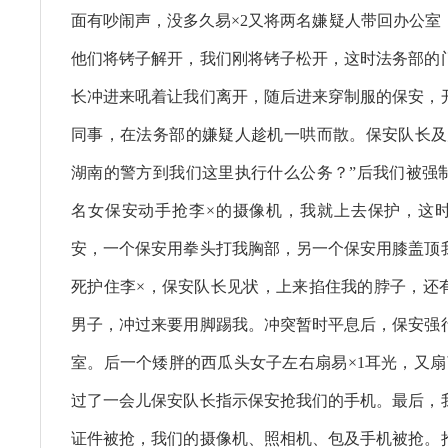
面有吵闹声，没多久易×2又将两名嫌疑人带回办公室
他们将铐子解开，我们刚将铐子松开，这时法务部的
长冲进来吼着让我们离开，随后进来穿制服的保安，
同事，在法务部的嫌疑人趁机一哄而散。保安队长及
湖南的警方到我们这里执行什么公务？”后我们被强
名女保安动手抢李×的摄像机，我就上去保护，这
安，一个保安用拳头打我胸部，另一个保安用膝盖顶
死护住李×，保安队长见状，上来掐住我的脖子，还
男子，冲过来要用脚踢我。冲突暂时平息后，保安强
室。后一个矮胖的西瓜头女子左右扇易×1耳光，又扇
过了一会儿保安队长指示保安抢我们的手机。最后，
证件被抢，我们的摄像机、照相机、包及手机被抢。