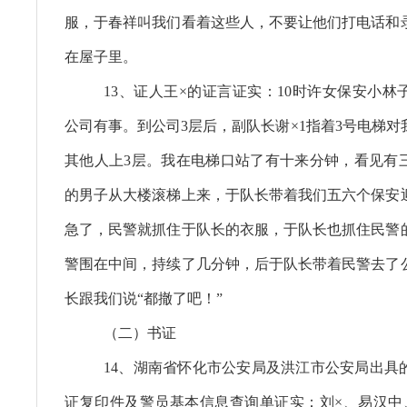
服，于春祥叫我们看着这些人，不要让他们打电话和
在屋子里。
13、证人王×的证言证实：10时许女保安小林
公司有事。到公司3层后，副队长谢×1指着3号电梯
其他人上3层。我在电梯口站了有十来分钟，看见有
的男子从大楼滚梯上来，于队长带着我们五六个保安
急了，民警就抓住于队长的衣服，于队长也抓住民警
警围在中间，持续了几分钟，后于队长带着民警去了
长跟我们说“都撤了吧！”
（二）书证
14、湖南省怀化市公安局及洪江市公安局出具
证复印件及警员基本信息查询单证实：刘×、易汉中、