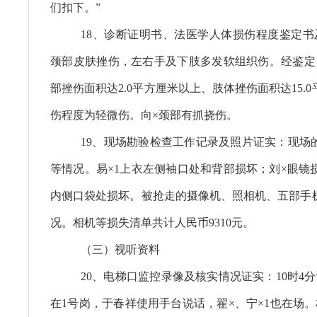
们扣下。”
18、诊断证明书、法医学人体损伤程度鉴定书
颈部皮肤挫伤，左右手及下肢多发软组织伤。经鉴定
部挫伤面积达2.0平方厘米以上、肢体挫伤面积达15.
伤程度为轻微伤。向×颈部有抓挠伤。
19、现场勘验检查工作记录及照片证实：现场
等情况。易×1上衣左侧袖口处和背部损坏；刘×眼镜
内侧口袋处损坏。被抢走的摄像机、照相机、五部手
况。相机等损失清单共计人民币9310元。
（三）视听资料
20、电梯口监控录像及核实情况证实：10时4
在1号岗，于春祥使用手台说话，翟×、宁×1也在场