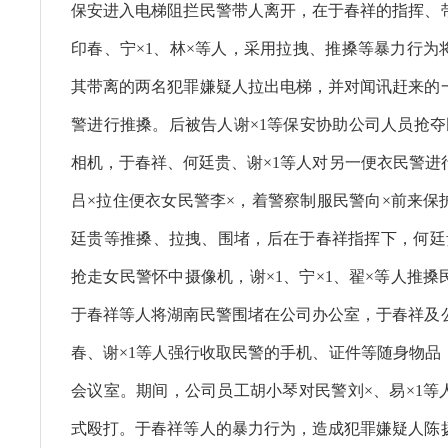
保安进入电梯阻拦民警带人离开，在于春祥的指挥、
印春、宁×1、林×等人，采用拉拽、推搡等暴力行为
其带离的两名犯罪嫌疑人拉出电梯，并对闻讯赶来的
警进行推搡。后被告人谢×1等保安协助公司人员抢夺
相机，于春祥、何廷贵、谢×1等人对另一便衣民警进
吕×拉住便衣女民警李×，着警察制服民警向×前来保
廷贵等推搡、拉拽、围堵，后在于春祥指挥下，何廷
抢走女民警怀中摄像机，谢×1、宁×1、翟×等人推
于春祥等人将湖南民警围堵在公司办公室，于春祥及
春、谢×1等人强行收取民警的手机、证件等随身物品
会议室。期间，公司员工胡小琴对民警刘×、易×1等
式殴打。于春祥等人的暴力行为，造成犯罪嫌疑人陈