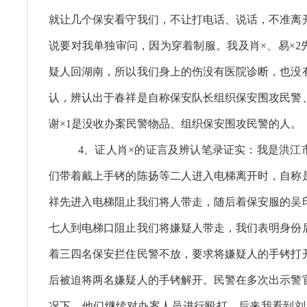
就让几个保安看守我们，不让打电话、说话，不准离
说要对我单独审问，因为穿着制服。我及肖×、易×2
疑人回湖南，所以我们身上的伤没有医院诊断，也没
认，辨认出于春祥是自称保安队长组织保安围攻民警
谢×1是没收办案民警物品、组织保安围攻民警的人。
4、证人肖×的证言及辨认笔录证实：我是洪江
们带着戴上手铐的陈扬等二人进入电梯离开时，自称
祥先进入电梯阻止我们将人带走，随后着保安服的吴
七人到电梯口阻止我们将嫌疑人带走，我们表明身份
着三四名保安拦住民警不放，要求将嫌疑人的手铐打
后被迫将两名嫌疑人的手铐解开。民警在多次出示警
况下，他们继续对办案人员进行殴打，后来我看到刘