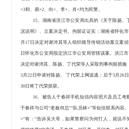
×3和、易×2、向×、李×、肖×均为民警。
15、湖南省洪江市公安局出具的《关于陈扬、
况说明》、立案决定书、拘留证证实：湖南省怀化市公
月17日决定对谢沛其等人组织领导传销活动案立案侦查，
日怀化市公安局指定洪江市公安局管辖该案。洪江市公
决定对谢沛其、陈扬、丁代荣等人采取刑事拘留措施
3月22日申请对陈扬、 丁代荣上网追逃；后于3月26
30日将丁代荣抓获。
16、被告人于春祥手机短信内容照片及员工考
于春祥与公司“老板何总”“队员林×”等短信联系内容
×”有：“告诉吴大哥，如果警察问为何打人，就说不