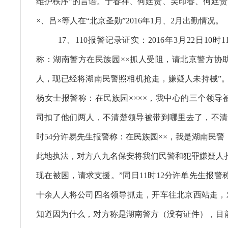
维护秩序”的言语。于春祥、何廷贵、吴印春、何廷贵
×、吕×等人在“北京圣勋”2016年1月、2月出勤情况。
17、110报警记录证实：2016年3月22日10
称：湖南警方在民族园××抓人受阻，请北京警方协
人，现已经将湖南民警照相机抢走，嫌疑人未持械”。同
杨女士报警称：在民族园××××，我中心的三个领导
司扣了他们两人，不清楚领导被带到哪里去了，不清楚
时54分许易先生报警称：在民族园××，我是湖南民警
此地执法，对方八九名保安将我们民警和犯罪嫌疑人
现在被困，请求支援。”同日11时12分许单先生报警
十余人人将公司四名领导抓走，开车往北京西站走，对
知道因为什么，对方称是湖南警方（没有证件），目