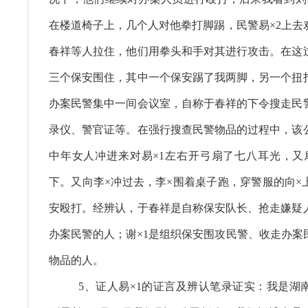
在楼道椅子上，几个人对他拳打脚踢，民警易×2上去
春祥等人拉住，他们用拳头和手对其进行攻击。在这
三个保安围住，其中一个保安踢了我两脚，另一个扭
办案民警集中一间会议室，自称于春祥的下令搜走民
录仪、警官证等。在强行搜查民警物品的过程中，该
中年女人冲进来对易×1左右开弓扇了七八耳光，又
下。又向李×冲过去，李×围着桌子跑，穿警服的向×
安殴打。经辨认，于春祥是自称保安队长、抢走嫌疑
办案民警的人；谢×1是组织保安围攻民警、收走办案
物品的人。
5、证人易×1的证言及辨认笔录证实：我是湖