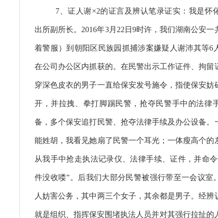
7、证人谢×2的证言及辨认笔录证实：我是怀
出所副所长。2016年3月22日9时许，我们湖南公安
着警服）到朝阳区民族园抓捕涉案嫌疑人谢沛其等6
在公司办公区内抓获的。在民警出示工作证件、拘留
穿深色皮衣的男子一直给保安发号施令，指使保安妨
开，并拉拽、拳打脚踢民警，抢夺民警手中的法律
备，多个保安追打民警、抢夺法律手续及办公设备。
能姓胡，我看见她扇了民警一个耳光；一体瘦高个的
从我手中抢走执法记录仪、法律手续、证件，并命令
件没收喽”。后我们大部分民警被强行带至一会议室
人妨害公务，其中两三个女子，其余都是男子。经辨
就是组织、指挥保安围堵执法人员并对其强行拉扯的人