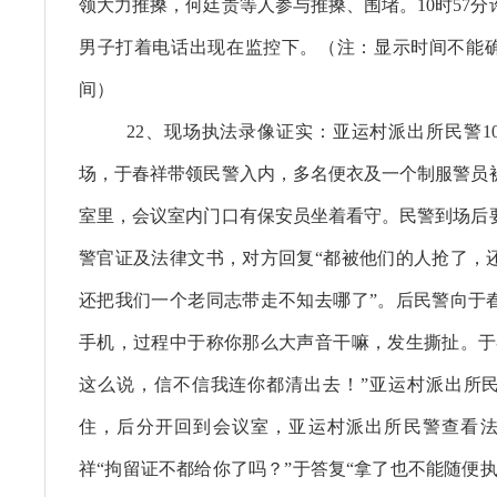
领大力推搡，何廷贵等人参与推搡、围堵。10时57
男子打着电话出现在监控下。（注：显示时间不能
间）
22、现场执法录像证实：亚运村派出所民警10
场，于春祥带领民警入内，多名便衣及一个制服警员
室里，会议室内门口有保安员坐着看守。民警到场后
警官证及法律文书，对方回复“都被他们的人抢了，
还把我们一个老同志带走不知去哪了”。后民警向于
手机，过程中于称你那么大声音干嘛，发生撕扯。于
这么说，信不信我连你都清出去！”亚运村派出所
住，后分开回到会议室，亚运村派出所民警查看
祥“拘留证不都给你了吗？”于答复“拿了也不能随便执法