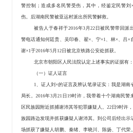
警控制；造成多名民警受伤，其中，经鉴定民警刘
伤。后湖南民警被亚运村派出所民警解救。
被告人于春祥于2016年3月22日被民警带回
警电话通知何廷贵、吴印春、翟×、宁×1、林×、吕
谢×1于2016年5月12日被北京铁路公安处抓获。
北京市朝阳区人民法院认定上述事实的证据有
（一）证人证言
1、证人刘×的证言及辨认笔录证实：我是湖南
局长。2016年3月21日19时许，我带着十个湖南民
区民族园附近抓捕谢沛其等犯罪嫌疑人。22日9时许
族园路边发现并抓获嫌疑人谢沛其。到公司后经出示
场抓获了嫌疑人胡鹏、秦绪、李晓川、陈扬、丁代荣