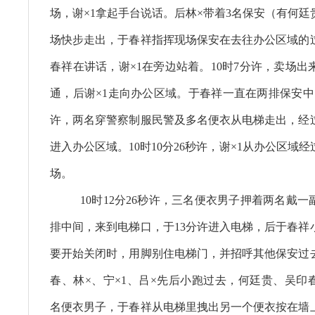
场，谢×1拿起手台说话。后林×带着3名保安（有何
场快步走出，于春祥指挥现场保安在去往办公区域的
春祥在讲话，谢×1在旁边站着。10时7分许，卖场出
通，后谢×1走向办公区域。于春祥一直在两排保安中
许，两名穿警察制服民警及多名便衣从电梯走出，经
进入办公区域。10时10分26秒许，谢×1从办公区域
场。
10时12分26秒许，三名便衣男子押着两名戴
排中间，来到电梯口，于13分许进入电梯，后于春祥
要开始关闭时，用脚别住电梯门，并招呼其他保安过
春、林×、宁×1、吕×先后小跑过去，何廷贵、吴印
名便衣男子，于春祥从电梯里拽出另一个便衣按在墙