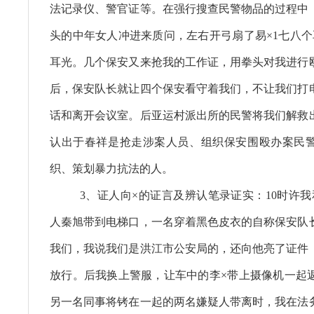
法记录仪、警官证等。在强行搜查民警物品的过程中
头的中年女人冲进来质问，左右开弓扇了易×1七八个
耳光。几个保安又来抢我的工作证，用拳头对我进行
后，保安队长就让四个保安看守着我们，不让我们打
话和离开会议室。后亚运村派出所的民警将我们解救
认出于春祥是抢走涉案人员、组织保安围殴办案民警
织、策划暴力抗法的人。
3、证人向×的证言及辨认笔录证实：10时许我
人秦旭带到电梯口，一名穿着黑色皮衣的自称保安队
我们，我说我们是洪江市公安局的，还向他亮了证件
放行。后我换上警服，让车中的李×带上摄像机一起返
另一名同事将铐在一起的两名嫌疑人带离时，我在法