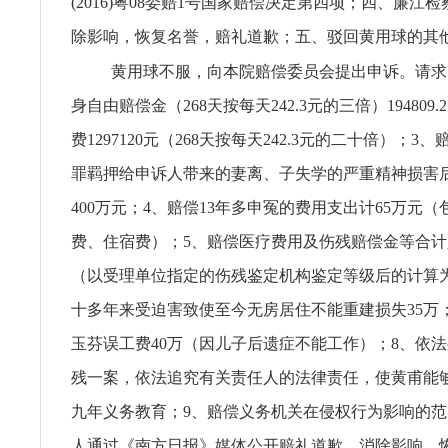
(2016)粤08委赔1号国家赔偿决定第四项；四、廉江
除影响，恢复名誉，赔礼道歉；五、驳回黄用球的其
黄用球不服，向本院赔偿委员会提出申诉。请求
身自由赔偿金（268天按每天242.3元的三倍）194809
费1297120元（268天按每天242.3元的二十倍）；
罪羁押给申诉人带来的妻离、子失学的严重精神损害
400万元；4、赔偿13年多申冤的费用支出计65万元（
费、住宿费）；5、赔偿医疗费用及伤残赔偿金等合计
（以受理单位指定的伤残鉴定机构鉴定等级后的计算
十多年来受迫害致使至今无房居住不能重建损失35万
玉芬误工费40万（因儿子后遗症不能工作）；8、依
残一案，依法追究有关责任人的法律责任，使黄甫能
九年义务教育；9、赔偿义务机关在侵权行为影响的
人通过《南方日报》媒体公开赔礼道歉、消除影响，