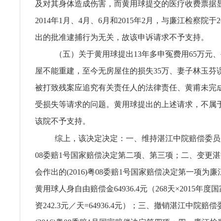
及对其身体造成伤害，而黄用球提交的医疗收费票据
2014年1月、4月、6月和2015年2月，与廉江检察院于2
出的批准逮捕行为无关，故该申诉请求不予支持。
（五）关于黄用球提出13年多申冤费用65万元
屋不能重建，至今无房屋住的损失35万、妻子林玉芬误
被打致残案应追究有关责任人的法律责任、黄甫未完
受损失等请求的问题。黄用球提出的上述请求，不属
该院不予支持。
综上，该决定决定：一、维持湛江中院赔偿委员会作
08委赔1号国家赔偿决定第二项、第三项；二、变更
会作出的(2016)粤08委赔1号国家赔偿决定第一项为
黄用球人身自由赔偿金64936.4元（268天×2015年
资242.3元／天=64936.4元）；三、撤销湛江中院赔