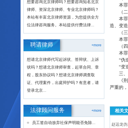
想要咨询北京律师吗？想要咨询知名北京
本罪的
律师、资深北京律师、专业北京律师吗？
（二）
本站有丰富北京律师资源，为您提供全方
本罪的
位法律咨询服务。本站提供付费法律...
造、变造
（三
本罪侵
聘请律师
+more
（四）
本罪的
想请北京律师代写起诉状、答辩状、上诉
“伪造
“变造
状吗？想请北京律师审查，起草合同、章
三、
程，股东协议吗？想请北京律师调查取
《刑法
证、代理案件，出庭辩护吗？有意者，请
严重的，
登录北京...
法律顾问服务
相关
+more
员工签自动放弃社保声明能否免除...
赵远龙伪