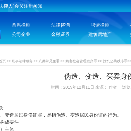
法律人”会员注册须知
投稿须知
首席律师
法律咨询
聘请律师
聘请律师须知
公司企业
金融证券
建筑房地产
首页
>>
刑事法律服务
>>
八类常见犯罪
>>
妨害社会管理秩序罪
>>
扰乱公共秩序罪
>
伪造、变造、买卖身
时间：2019年12月11日 来源： 作者： 浏
念
变造居民身份证罪，是指伪造、变造居民身份证的行为。
成要件
）主体