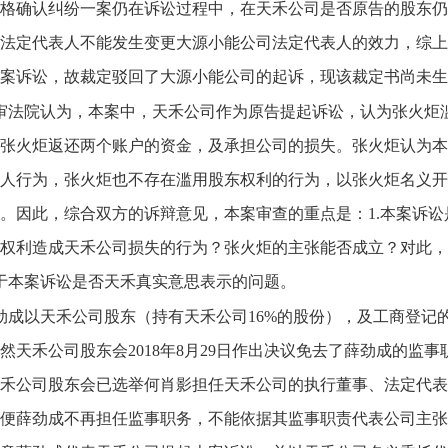
格确认纠纷一案仍在诉讼过程中，在天禾公司是否原告的股东仍
法定代表人不能发生变更大源小能公司法定代表人的效力，综上
案诉讼，故裁定驳回了大源小能公司的起诉，现该裁定书尚未生
审法院认为，本案中，天禾公司作为原告提起诉讼，认为张火炬
张火炬返还两个账户的资金，及承担公司的损失。张火炬认为本
人行为，张火炬也不存在滥用股东权利的行为，以张火炬名义开
。因此，综合双方的诉辩意见，本案审查的重点是：1.本案诉讼
权利造成天禾公司损失的行为？张火炬的主张能否成立？对此，
于本案诉讼是否天禾真实意思表示的问题。
劲成以天禾公司股东（持有天禾公司16%的股份），及工商登记的
然天禾公司股东会2018年8月29日作出决议免去了薛劲成的监
禾公司股东会已选举何肖影担任天禾公司的执行董事、法定代表
便薛劲成不再担任监事职务，不能依据其监事职责代表公司主张