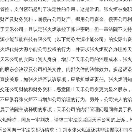
管控，支付密码起到了决定性的作用，这是常识。张火炬被免职
财产及财务资料，属侵占公司财产、挪用公司资金、侵害公司利
于天禾公司，且认定张火炬掌控了账户密码，但一审法院不支持
源小能节能科技有限公司（以下简称大源小能公司）的实际出资
火炬代持大源小能公司股权的行为，并要求张火炬配合办理将天
天禾公司的实际出资人身份，增加了天禾公司的治理成本，张火
的股东会决议及公司相关文件、内部文件的法律效力。多起诉讼
直接关系，如张火炬否认该事项，应承担举证责任。张火炬明知
交还公司财物和财务资料，恶意阻止天禾公司变更为显名股东，
不应纵容张火炬不当增加公司治理的行为。另外，公司法人的治
属于法院主动释明的事项，天禾公司的内部管理问题同样属于私
火炬辩称，同意一审判决，请求二审法院驳回天禾公司的上诉，
禾公司向一审法院起诉请求：1.判令张火炬返还其非法攫取和持