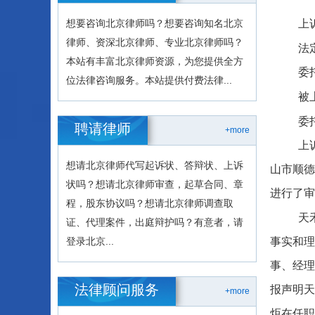
上
想要咨询北京律师吗？想要咨询知名北京
律师、资深北京律师、专业北京律师吗？
法
本站有丰富北京律师资源，为您提供全方
委
位法律咨询服务。本站提供付费法律...
被
委
聘请律师
+more
上
想请北京律师代写起诉状、答辩状、上诉
山市顺德
状吗？想请北京律师审查，起草合同、章
进行了审
程，股东协议吗？想请北京律师调查取
天
证、代理案件，出庭辩护吗？有意者，请
事实和理
登录北京...
事、经理
法律顾问服务
报声明天
+more
炬在任职