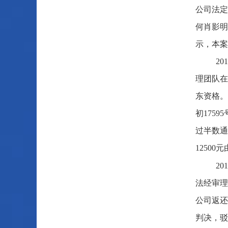
公司法定
何肖影明
示，本案
2
理团队在
东资格。
初175
过半数通
1250
2
法经审理
公司返还
判决，驳