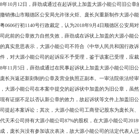
018年10月12日，薛劲成通过在起诉状上加盖大源小能公司旧
撤销佛山市顺德区公安局允许张火炬、庞长兴重新制作大源小能
8）粤0606行初1140号行政裁定，认为2018年9月4日顺德区
司此前的公章效力自然失效，薛劲成在诉状上加盖的大源小能公
的真实意思表示，大源小能公司不符合《中华人民共和国行政诉
件，对大源小能公司的起诉应不予受理，鉴于该案已受理，应裁
018年11月5日，薛劲成通过在民事起诉状上加盖大源小能公司
庞长兴返还新刻制的公章及营业执照正副本。一审法院依法经审查后作
，大源小能公司在本案中提交的起诉状中加盖的为旧公章，虽然
现有证据不足以否认新公章的效力，故起诉状等文件上加盖旧公
司提起本案诉讼；其次，大源小能公司工商登记股东为庞长兴、张
代天禾公司持有大源小能公司87%的股权，在大源小能公司201
成，庞长兴没有参加该次表决，故大源小能公司的法定代表人已