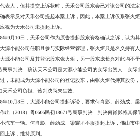
代表人，但其提交上诉状时，天禾公司股东会已对该公司的法定
确表示反对天禾公司提起本案上诉，因此，本案上诉仅系张火炬
应视为天禾公司未提起上诉。
018年9月10日，天禾公司作为原告提起股东资格确认之诉，认
大源小能公司任职且参与实际经营管理，张火炬只是名义持有人
大源小能公司及其登记股东张火炬，另一股东庞长兴对此均不予确认
95号民事判决，确认天禾公司是大源小能公司的实际出资人，实际
过，未能成为大源小能公司的登记股东，由张火炬代持其股份，
0元由天禾公司负担。该判决尚未生效。
018年10月8日，大源小能公司提起诉讼，要求何肖影、薛劲成
作出（2018）粤0606民初18671号民事判决，判决何肖影
小汽车一辆。何肖影、薛劲成、梁耀垣不服提起上诉，佛山市中级人
回上诉，维持原判。