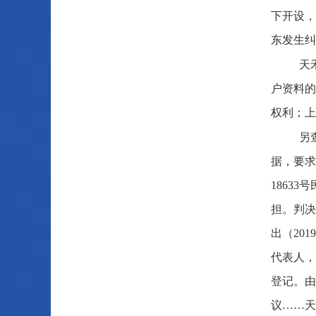
下开设，
东发生纠
天
户资料的
权利；上
另
据，要求
1863
担。判决
出（20
代表人，
登记。由
议……天