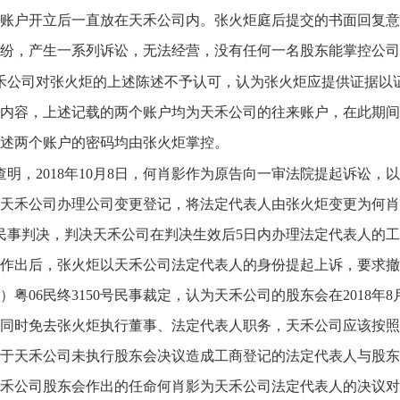
账户开立后一直放在天禾公司内。张火炬庭后提交的书面回复意
纷，产生一系列诉讼，无法经营，没有任何一名股东能掌控公司
禾公司对张火炬的上述陈述不予认可，认为张火炬应提供证据以
内容，上述记载的两个账户均为天禾公司的往来账户，在此期间
述两个账户的密码均由张火炬掌控。
查明，2018年10月8日，何肖影作为原告向一审法院提起诉讼，以
天禾公司办理公司变更登记，将法定代表人由张火炬变更为何肖影。
3号民事判决，判决天禾公司在判决生效后5日内办理法定代表人的
作出后，张火炬以天禾公司法定代表人的身份提起上诉，要求撤
19）粤06民终3150号民事裁定，认为天禾公司的股东会在201
同时免去张火炬执行董事、法定代表人职务，天禾公司应该按照
于天禾公司未执行股东会决议造成工商登记的法定代表人与股东
禾公司股东会作出的任命何肖影为天禾公司法定代表人的决议对