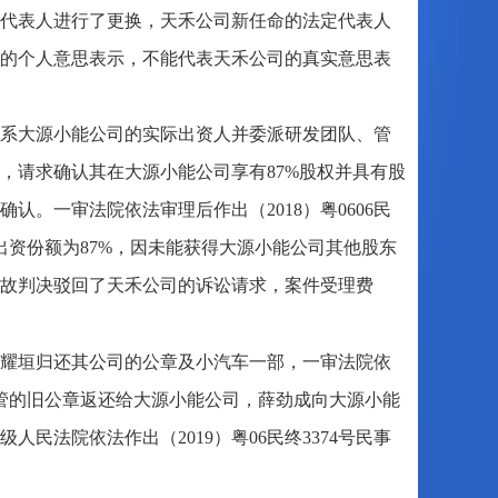
代表人进行了更换，天禾公司新任命的法定代表人
的个人意思表示，不能代表天禾公司的真实意思表
为其系大源小能公司的实际出资人并委派研发团队、管
，请求确认其在大源小能公司享有87%股权并具有股
。一审法院依法审理后作出（2018）粤0606民
出资份额为87%，因未能获得大源小能公司其他股东
故判决驳回了天禾公司的诉讼请求，案件受理费
、梁耀垣归还其公司的公章及小汽车一部，一审法院依
将其保管的旧公章返还给大源小能公司，薛劲成向大源小能
民法院依法作出（2019）粤06民终3374号民事