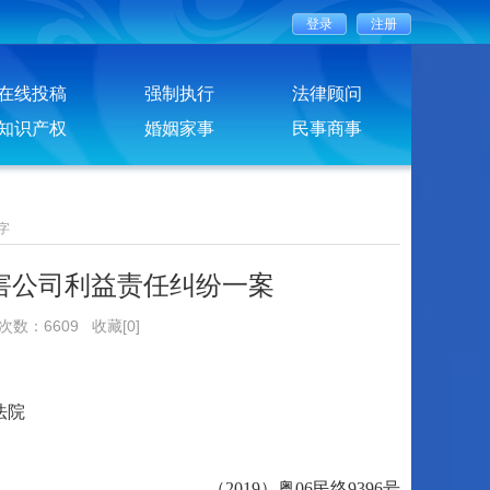
在线投稿
强制执行
法律顾问
知识产权
婚姻家事
民事商事
字
害公司利益责任纠纷一案
览次数：6609
收藏[0]
法院
（2019）粤06民终9396号