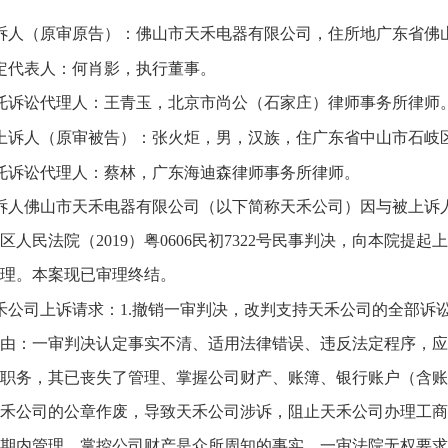
诉人（原审原告）：佛山市天禾电器有限公司，住所地广东省佛
定代表人：何肖影，执行董事。
托诉讼代理人：王青玉，北京市尚公（石家庄）律师事务所律师
上诉人（原审被告）：张火炬，男，汉族，住广东省中山市石岐
托诉讼代理人：蔡林，广东海迪森律师事务所律师。
诉人佛山市天禾电器有限公司（以下简称天禾公司）因与被上诉
区人民法院（2019）粤0606民初7322号民事判决，向本院提起
理。本案现已审理终结。
禾公司上诉请求：1.撤销一审判决，改判支持天禾公司的全部诉
由：一审判决认定事实不清、适用法律错误、违反法定程序，应
职务，其已丧失了管理、掌握公司财产、账簿、银行账户（含账
禾公司的公章作废，导致天禾公司涉诉，阻止天禾公司办理工商
期内管理、掌控公司财产是众所周知的事实，一审法院无权要求