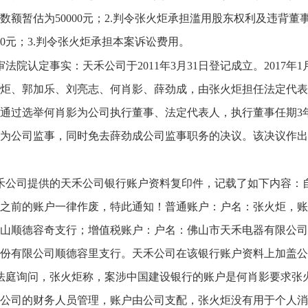
数额暂估为50000元；2.判令张火炬承担滥用股东权利及违背
000元；3.判令张火炬承担本案诉讼费用。
审法院认定事实：天禾公司于2011年3月31日登记成立。2017
炬、郭加乐、刘亮志、何肖影、薛劲成，由张火炬担任法定代表人，
通过选举何肖影为公司执行董事、法定代表人，执行董事任期3
为公司监事，同时免去薛劲成公司监事职务的决议。该决议作出
禾公司提供的天禾公司银行账户资料复印件，记载了如下内容：自2
之前的账户一律作废，特此通知！普通账户：户名：张火炬，账号：621
山顺德容奇支行；增值税账户：户名：佛山市天禾电器有限公司，账号：4
份有限公司顺德容里支行。天禾公司在该银行账户资料上加盖公
法庭询问，张火炬称，案涉中国建设银行的账户是何肖影要求张
公司的财务人员管理，账户由公司支配，张火炬没有用于个人消