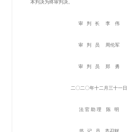
本判决为终审判决。
审 判 长 李 伟
审 判 员 周伦军
审 判 员 郑 勇
二〇二〇年十二月三十一日
法 官 助 理 陈 明
书 记 员 齐召财