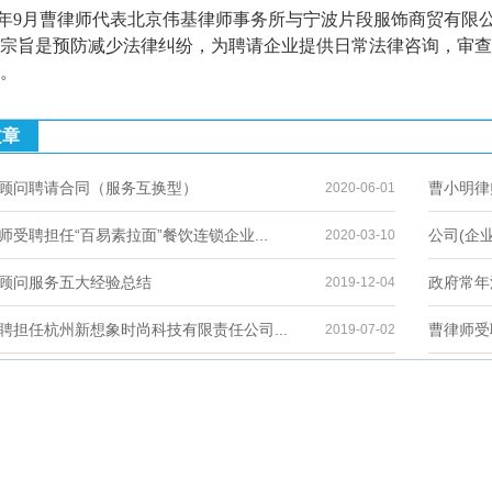
19年9月曹律师代表北京伟基律师事务所与宁波片段服饰商贸有
宗旨是预防减少法律纠纷，为聘请企业提供日常法律咨询，审查
。
文章
顾问聘请合同（服务互换型）
曹小明律
2020-06-01
师受聘担任“百易素拉面”餐饮连锁企业...
公司(企
2020-03-10
顾问服务五大经验总结
政府常年
2019-12-04
聘担任杭州新想象时尚科技有限责任公司...
曹律师受
2019-07-02