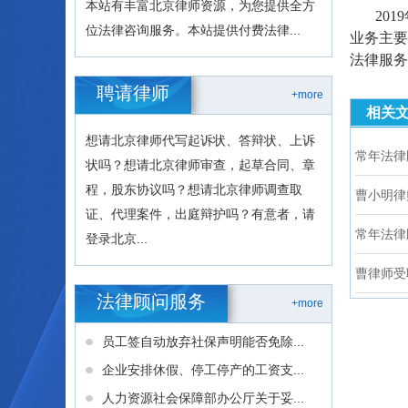
本站有丰富北京律师资源，为您提供全方
20
位法律咨询服务。本站提供付费法律...
业务主要
法律服务
聘请律师
+more
相关
想请北京律师代写起诉状、答辩状、上诉
常年法律
状吗？想请北京律师审查，起草合同、章
程，股东协议吗？想请北京律师调查取
曹小明律
证、代理案件，出庭辩护吗？有意者，请
常年法律
登录北京...
曹律师受
法律顾问服务
+more
员工签自动放弃社保声明能否免除...
企业安排休假、停工停产的工资支...
人力资源社会保障部办公厅关于妥...