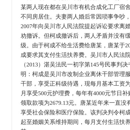
某两人现在都在吴川市有机合成化工厂宿
不同房居住。夫妻两人婚后常因琐事争吵
2007年向吴川市人民法院提起诉讼要求离
劝撤诉。但柯成撤诉后，两人矛盾并没有
级。由于柯成不给生活费给唐某，唐某于20
成要求其支付生活扶养费。吴川市人民法
（2013）湛吴法民一初字第145号民事判
明：柯成是吴川市改制企业离休干部管理
干部，享受正科级待遇，现每月基本工资为18
月享受500元护理费，每年有4000元节日
领取款项为2679.13元。唐某近年来一直
享受社会保险和医疗保险。该判决判令柯成从
起至婚姻关系维持期间，每月支付生活扶养费