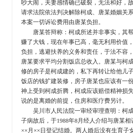
吵大闹，夫妻感情确已破裂，无法和好，
请求法院依法判决解除柯成、唐某婚姻关
本案一切诉讼费用由唐某负担。
唐某答辩称：柯成所述并非事实，其
赚了大钱，现在年事已高，毫无利用价值
负担，逃避扶养的义务和责任，于法不容
唐某要求平均分割饭店总收入。唐某与柯
修的房子是柯成建的，私下再转让给他儿
饭店的钱扩建装修，房子唐某也应该有一
神上受到柯成折腾，柯成应该赔偿精神损
说的是离婚的前提，住房和医疗费另计。
吴川市人民法院一审经审理查明：柯
子病故后，于1988年8月经人介绍与唐某相识
××月××日登记结婚。两人婚后没有生育子