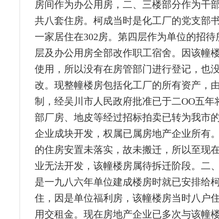
房间作为办公用房，二、三楼部分作为干
共八套住房。柯成当时是化工厂的党支部
一家居住在302房。第四层作为单位的招待
层及办公用房全部改作职工宿舍。因该幢
使用，所以没有在房管部门进行登记，也
改。现整幢楼房包括化工厂的所有资产，
制，经吴川市人民政府批准已于二OO五年
部厂房、地皮等经过招标拍卖已转为我市
企业成块开发，权属已属房地产企业所有
的住房安置未落实，故未搬迁，所以至现
业无法开发，该幢楼房属待拆迁阶段。二、10
是一九八六年单位建成楼房时就已安排给
住，因是单位福利房，该幢楼房当时八户
用交租金。现在房地产企业已多次与该幢