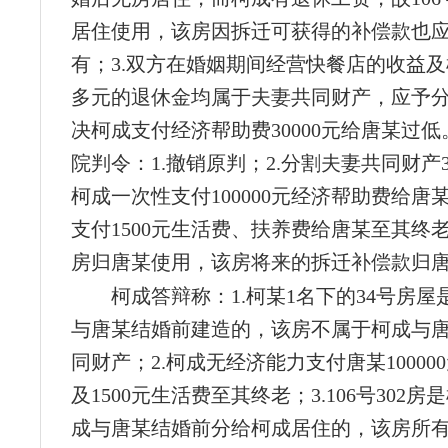
居住使用，该房因拆迁可获得的补偿款也
有；3.双方在婚姻期间经营快餐店的收益及柯
多元的退休金均属于夫妻共同财产，应予分
决柯成支付经济帮助费30000元给唐某过
院判令：1.撤销原判；2.分割夫妻共同财产3
柯成一次性支付100000元经济帮助费给唐某
支付1500元生活费、扶养费给唐某至其终老；5
房归唐某使用，该房将来的拆迁补偿款归
柯成答辩称：1.柯某1名下的34号房屋
与唐某结婚前建造的，该房不属于柯成与
同财产；2.柯成无经济能力支付唐某10000
及1500元生活费至其终老；3.106号302
成与唐某结婚前分给柯成居住的，该房所