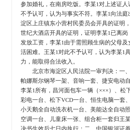
参加婚礼，在南房吃饭。李某1对上述证人
不予认可，认为与事实不符。李某1向法庭
淀区上庄镇东小营村民委员会开具的证明
世纪大酒店开具的证明，证明李某1已离岗
发放工资，李某1由于需照顾生病的父母及
活困难。王某1对此不予认可，认为李某1
力，能取得合法收入。
北京市海淀区人民法院一审判决：一
帕娜斯尔钢琴一架、音响一套、捷安电动
李某1所有，昌河面包车一辆（×××）、松
彩电一台、松下VCD一台、恒生电脑一套
小天鹅全自动洗衣机一台、美能达全自动
空调一台、儿童床一张、组合柜一套归王某
决书生效后七日内执行；二、中国银河证