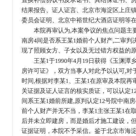
置换补偿协议书及承诺书、具结保证书、
结果报告、证人证言、北京市海淀区上庄
委员会证明、北京中裕世纪大酒店证明等
本院再审认为,本案争议的焦点问题主要
南房4间是否系王某1婚前个人财产,二审判
现了照顾女方、子女以及无过错方权益的
王某1于1990年4月19日获得《玉渊
房许可证》，双方当事人对此予以认可,对
时间,根据对李某1、王某1在原审及本院再
关证据及证人证言的核实质证，可以认定12
间系王某1婚前所建,原判认定12号院中南房
前个人财产并无不当，李某1主张王某1在
后并未立即建房，而是婚后才施工建设，
证据证明，本院不予采信。鉴于北京市海