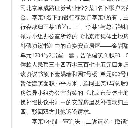
司北京阜成路证券营业部李某1名下帐户内
金、李某1名下的银行存款归李某1所有，王
行存款归王某1所有。三、李某1与总后勤
领导小组办公室所签的《北京市集体土地
补偿协议书》中的置换安置房屋——金隅瑞
单元1204号2居室一套，暂估建筑面积80
偿款人民币三十四万零三百七十五元四角归
该协议书项下金隅瑞和园7号楼1单元902号
暂估建筑面积55平方米，连同王某1与总后
房领导小组办公室所签的《北京市集体土
换补偿协议书》中的安置房屋及补偿款归王
四、驳回双方其他诉讼请求。
李某1不服一审判决，上诉请求：撤销