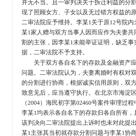
并无不当。且一审判决关于拆迁利益的分
现了照顾女方、子女以及无过错方权益的
二审法院应予维持。李某1关于原12号院内
某1家人赠与双方当事人因而应作为夫妻共
割的主张，因李某1未能举证证明，缺乏事
据，二审法院不予支持。
关于双方各自名下的存款及金融资产
问题。二审法院认为，夫妻离婚时有权对
的分割进行协商，根据诚实信用原则，双
致意见后，应当遵守执行。在北京市海淀
（2004）海民初字第02460号案件审理过
李某1均表示各自名下的存款归各自所有，
该判决向二审法院提出上诉时也未对此提
某1主张其当初就存款分割问题与李某1协