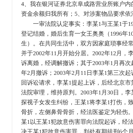
4、我在银河证券北京阜成路营业所账户内
资金余额归我所有；5、对涉案物品要求依
一审法院认定事实：李某1与王某1于199
登记结婚，婚后生育一女王奥奥（1996年1
生）。在共同生活中，双方因家庭琐事经
并于2002年11月开始分居。2002年12月
诉离婚，经调解撤诉；其于2003年1月再
年2月撤诉；2003年2月11日李某1第三次
回诉讼请求，李某1提起上诉，后经北京市
法院审理，维持原判。2003年1月30日，李
探视子女发生纠纷，王某1将李某1打伤，
骨折，左侧鼻骨骨折，经法医鉴定为轻伤。
某1以王某1犯故意伤害罪向法院起诉，经
决王某1犯故意伤害罪，判处有期徒刑6个月