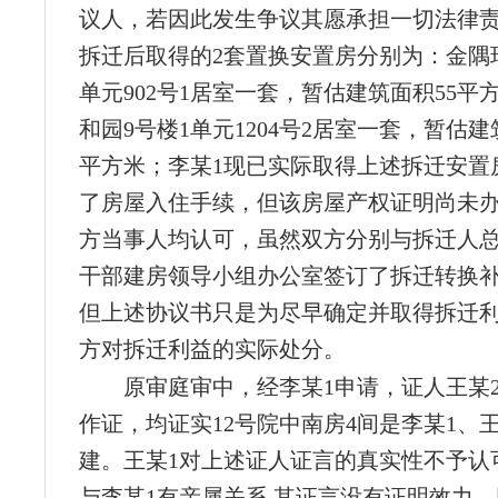
议人，若因此发生争议其愿承担一切法律责
拆迁后取得的2套置换安置房分别为：金隅瑞
单元902号1居室一套，暂估建筑面积55平
和园9号楼1单元1204号2居室一套，暂估建
平方米；李某1现已实际取得上述拆迁安置
了房屋入住手续，但该房屋产权证明尚未
方当事人均认可，虽然双方分别与拆迁人
干部建房领导小组办公室签订了拆迁转换
但上述协议书只是为尽早确定并取得拆迁
方对拆迁利益的实际处分。
原审庭审中，经李某1申请，证人王某
作证，均证实12号院中南房4间是李某1、
建。王某1对上述证人证言的真实性不予认
与李某1有亲属关系,其证言没有证明效力