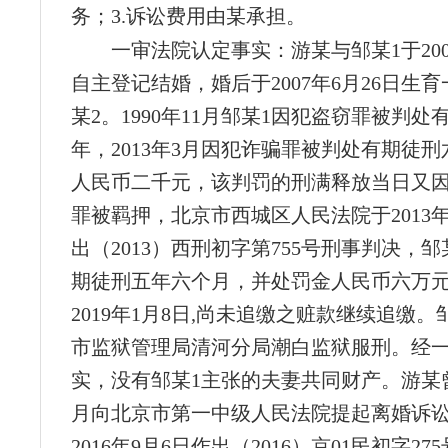
务；3.诉讼费用由某承担。
一审法院认定事实：游某与邹某1于200
自主登记结婚，婚后于2007年6月26日生
某2。1990年11月邹某1因犯盗窃罪被判处
年，2013年3月因犯诈骗罪被判处有期徒
人民币二千元，该判罚的刑满释放当日又
罪被羁押，北京市西城区人民法院于2013年
出（2013）西刑初字第755号刑事判决，
期徒刑五年六个月，并处罚金人民币六万
2019年1月8日,尚未追缴之赃款继续追缴。
市监狱管理局清河分局潮白监狱服刑。经
实，没有邹某1主张的夫妻共同财产。游某曾于
月向北京市第一中级人民法院提起离婚诉
2016年9月6日作出（2016）京01民初字2