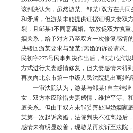
该判决认为，虽然游某、邹某1双方在共同
和矛盾，但游某未能提供证据证明夫妻双
裂，且邹某1不同意离婚。故敦促双方慎重
姻关系，给予对方乃至双方一次修复感情
决驳回游某要求与邹某1离婚的诉讼请求。（2
民初字275号民事判决作出后，邹某1尝试
方式进行夫妻感情修复，但夫妻感情未得
再次向北京市第一中级人民法院提出离婚
一审法院认为，游某与邹某1自主结婚
女，双方本应珍惜夫妻感情，维护平等、
庭关系。但由于双方未能妥善处理婚姻家
某第一次起诉离婚，法院判决不准离婚后
感情未有明显改善，现游某再次诉至法院