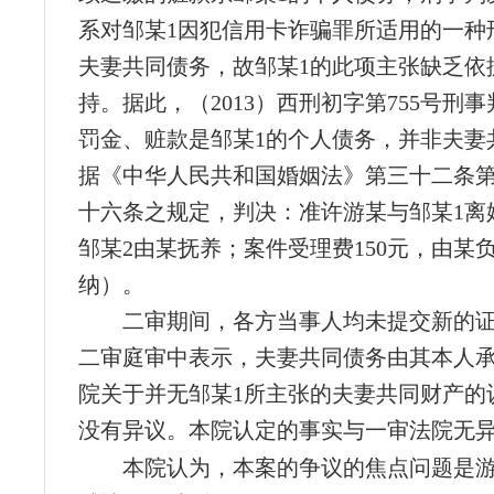
系对邹某1因犯信用卡诈骗罪所适用的一种
夫妻共同债务，故邹某1的此项主张缺乏依
持。据此，（2013）西刑初字第755号刑
罚金、赃款是邹某1的个人债务，并非夫妻
据《中华人民共和国婚姻法》第三十二条
十六条之规定，判决：准许游某与邹某1离
邹某2由某抚养；案件受理费150元，由某
纳）。
二审期间，各方当事人均未提交新的证
二审庭审中表示，夫妻共同债务由其本人
院关于并无邹某1所主张的夫妻共同财产的
没有异议。本院认定的事实与一审法院无
本院认为，本案的争议的焦点问题是游