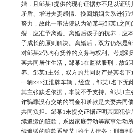
婚，且邹某1提供的现有证据亦不足以证明
矛盾、增进夫妻感情、挽回婚姻关系进行
努力，故此一审法院认为游某与邹某1之间
裂，应准予离婚。离婚后孩子的抚养，应
子成长的原则解决。离婚后，双方仍然是邹
对邹某2仍均有抚养的义务与权利。考虑到
某共同居住生活，邹某1在监狱服刑，故邹
养。邹某1主张，双方的共同财产是其名下1
一辆×××江淮牌车辆，经查，邹某1名下无
其主张缺乏依据，本院不予支持。邹某1主
诈骗罪没有交纳的罚金和赃款是夫妻共同
共同负担。邹某1未提交证据证明其因犯信
续追缴的赃款，系因家庭劳动等家事活动
续追缴的赃款系邹某1的个人债务；刑事判