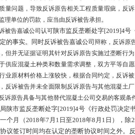
质量问题，导致反诉原告相关工程质量瑕疵，反诉
监理单位的罚款，应当由反诉被告承担。
陕市监反垄断处字[
2019
]
4
号
诉被告嘉诚公司认可
定的事实。同时反诉被告嘉诚公司
辩称，反诉原
，但并无证据证明其针对反诉原告实施过垄断行为
于供应混凝土种类和数量需求调整，双方平等自愿
行业原材料价格上涨较快，根据合同约定，反诉被
，反诉被告并未全面限制反诉原告与其他混凝土厂
反诉原告具备与其他替代混凝土公司交易的客观条
局陕市监反垄断处字[
2019
]
4
号《行政处罚决定
为一个月（
2018
年
7
月
1
日至
2018
年
8
月
1
日），除
2
充协议签订时间均在认定的垄断协议时间之外。