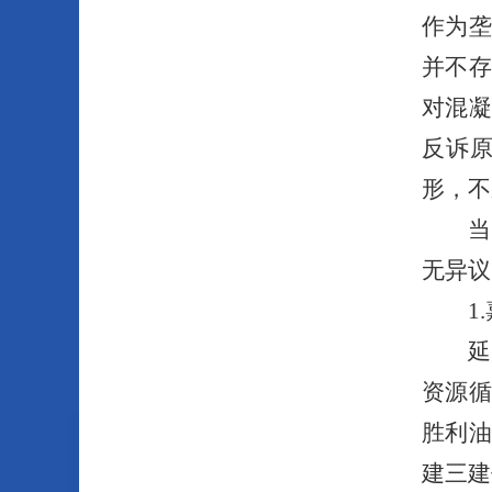
作为
并不
对混
反诉
形，不
当
无异议
1
延
资源
胜利
建三建