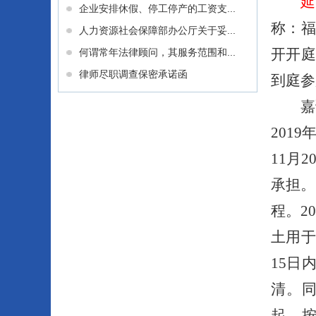
企业安排休假、停工停产的工资支...
称：
人力资源社会保障部办公厅关于妥...
开开庭
何谓常年法律顾问，其服务范围和...
律师尽职调查保密承诺函
到庭参
嘉
201
9
11
月
2
承担。
程。
2
土用
15
日
清。
起，