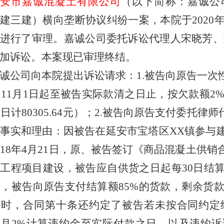
延安市嘉诚混凝土有限公司
（以下简称：嘉诚公
福建三建）横向垄断协议纠纷
一案，本院于
2020
进行了审理。
嘉诚公司委托诉讼代理人宋晓芳、
加诉讼。本案现已审理终结。
诚公司
向本院提出诉讼请求：
1
.被告向原告一次
年
11
月
1
日起至被告实际
款清
之日止，按欠款额
2
0
日
计
80
305
.
64
元）；
2
.被告向原告支付委托律师
事实和理由：
因被告在延安市宝塔区
XX镇
参与
018
年
4
月
21
日，原、被告签订《商品混凝土供销
于工程项目建设，被告应自供货之日起每
30
日结
内，被告向原告支付结算额
85
%的货款，剩余货
同时，合同第十条还约定了被告若未按合同约定
按月
2
%计算违约金至实际付款之日，以及违约诉