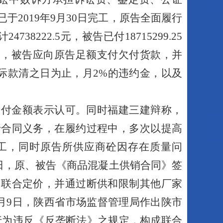
已于
2019
年
9
月
30
日完工，原告全面履行
计
24738222
.
5
元，被告已付
18715299
.
25
定，被告应向原告足额支付欠付货款，并
际款清之日为止，月
2
%的违约金，以及
已付金额表示认可。同时福建三建
辩称，
行合同义务，在履约过程中，多次以提高
工，同时原告所供应商砼因存在质量问
日，原、被告《商品混凝土供销合同》签
，联合定价，并通过断供和限制其他厂家
月
9
日，陕西省市场监督管理局作出陕市
行为违反《反垄断法》之规定，构成联合