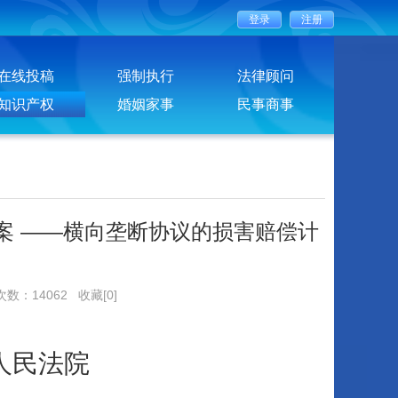
在线投稿
强制执行
法律顾问
知识产权
婚姻家事
民事商事
案 ——横向垄断协议的损害赔偿计
次数：14062
收藏[0]
人民法院