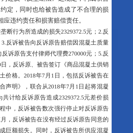
同约定，同时也给被告造成了不合理的损
相应违约责任和损害赔偿责任。
偿垄断行为所造成的损失
2329372
.
5
元；
2
.反
；
3
.反诉被告向反诉原告赔偿因混凝土质量
向反诉原告支付律师代理费
270000
元；
5
.反
0
日，反诉原、被告签订《商品混凝土供销
土价格。
2018
年
7
月
1
日，包括反诉被告在
合声明》，联合从
2018
年
7
月
1
日起将混凝
为共计给反诉原告造成
2329372
.
5
元差价损
程中，反诉被告数次强行停止对反诉原告
X
月，反诉被告在没有经过反诉原告同意的
成巨额损失。同时，反诉被告所供应混凝