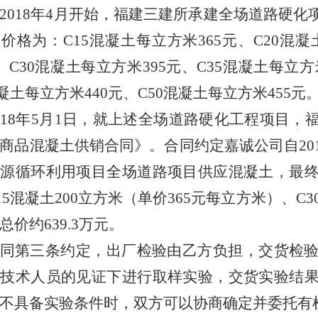
2018
年
4
月开始，福建三建所承建全场道路硬化
价格为：C
15
混凝土每立方米
365
元、C
20
混凝
、C
30
混凝土每立方米
395
元、C
35
混凝土每立方
凝土每立方米
440
元、C
50
混凝土每立方米
455
元
018
年
5
月
1
日，就上述全场道路硬化工程项目，
商品混凝土供销合同》。合同约定嘉诚公司自
20
资源循环利用项目全场道路项目供应混凝土，最
15
混凝土
200
立方米（单价
365
元每立方米）、C
3
总价约
639
.
3
万元。
同第三条约定，出厂检验由乙方负担，交货检
方技术人员的见证下进行取样实验，交货实验结
不具备实验条件时，双方可以协商确定并委托有