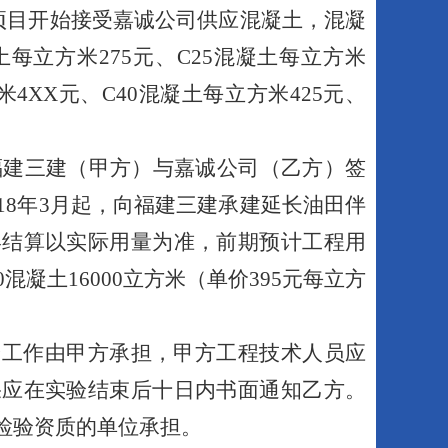
项目开始接受嘉诚公司供应混凝土，混凝
土每立方米
275
元、C
25
混凝土每立方米
米
4
XX
元、C
40
混凝土每立方米
425
元、
。
福建三建（甲方）与嘉诚公司（乙方）签
18
年
3
月起，向福建三建承建延长油田伴
终结算以实际用量为准，前期预计工程用
0
混凝土
16000
立方米（单价
395
元每立方
验工作由甲方承担，甲方工程技术人员应
果应在实验结束后十日内书面通知乙方。
检验资质的单位承担。