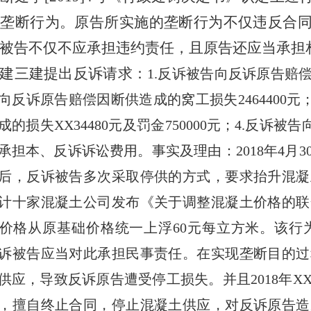
的垄断行为。原告所实施的垄断行为不仅违反合
被告不仅不应承担违约责任，且原告还应当承担
建三建提出反诉请求：
1
.反诉被告向反诉原告赔
向反诉原告赔偿因断供造成的窝工损失
2
46
4400
元
成的损失
XX
34480
元及罚金
750000
元；
4
.反诉被告
承担本、反诉诉讼费用。事实及理由：
2018
年
4
月
3
后，反诉被告多次采取停供的方式，要求抬升混凝
计十家混凝土公司发布《关于调整混凝土价格的联
价格从原基础价格统一上浮
60
元每立方米。该行
诉被告应当对此承担民事责任。在实现垄断目的过
供应，导致反诉原告遭受停工损失。并且
2018
年
X
，擅自终止合同，停止混凝土供应，对反诉原告造