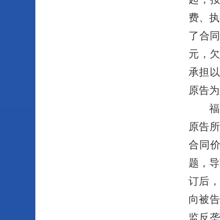
费、执
了合
元，
承担
原告为
福
原告
合同
题，导
订后
向被
监反垄