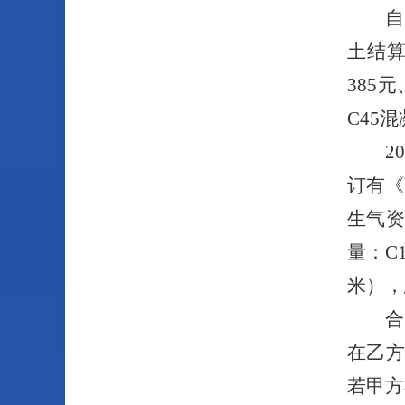
自
土结算
385
元
C
45
混
2
订有《
生气
量：C
米），
合
在乙
若甲方