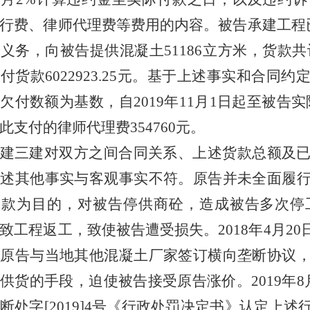
行费、律师代理费等费用的内容。被告承建工程
同义务，向被告提供混凝土
51186
立方米，货款共
欠付货款
6022923
.
25
元。基于上述事实和合同约
以欠付数额为基数，自
2019
年
11
月
1
日起至被告实
此支付的律师代理费
354760
元。
建三建对双方之间合同关系、上述货款总额及
所述其他事实与客观事实不符。原告并未全面履
价款为目的，对被告停供商砼，造成被告多次停
致工程返工，致使被告遭受损失。
2018
年
4
月
20
，原告与当地其他混凝土厂家签订横向垄断协议
告供货的手段，迫使被告接受原告涨价。
2019
年
8
断处字[
2019
]
4
号《行政处罚决定书》认定上述