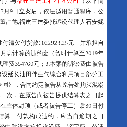
司）与
福建三建工程有限公司
（以下简
年
3
月
9
日
立案后，依法适用普通程序，公
董占德,福建三建委托诉讼代理人石安妮
性付清欠付货款
6022923
.
25
元，并承担
自
%
月息计算
的违约金
（
暂时计算至
2019
年
代理费
354760
元；
3
.本案的诉讼费由被告
建设延长油田伴生气综合利用项目部分工
合同》，合同约定被告从原告处购买混凝
算一次，在原告向被告提供结算表之日起
款在主体封顶（或者被告停工）后
30
日付
结算、付款构成违约，应当自逾期之日
讼中败诉方承担诉讼费、鉴定费、公证