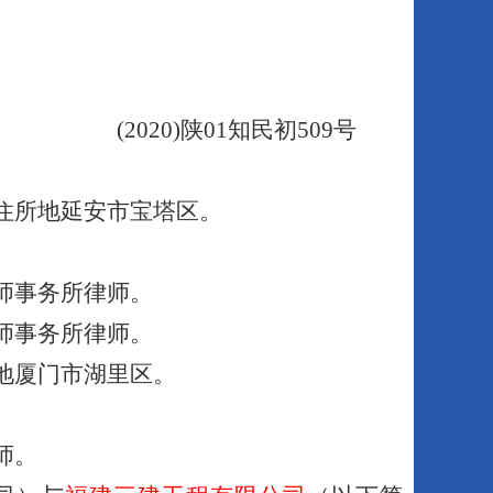
(
2020
)陕
01
知民初
509
号
住所地延安市宝塔区
。
师事务所律师。
师事务所律师。
地厦门市湖里区
。
师。