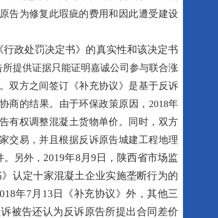
原告为修复此瑕疵的费用和因此遭受建设
《行政处罚决定书》的真实性和该决定书
告所提供证据只能证明嘉诚公司参与联合涨
。双方之间签订《补充协议》是基于反诉
协商的结果。由于环保政策原因，
2018
年
告有权调整混凝土货物单价。同时，双方
家交易，并且根据反诉原告城建工程地理
2019
年
8
月
9
日，陕西省市场监
件。另外，
书》认定十家混凝土企业实施垄断行为的
018
年
7
月
13
日《补充协议》外，其他三
反诉被告还认为反诉原告所提出合同差价