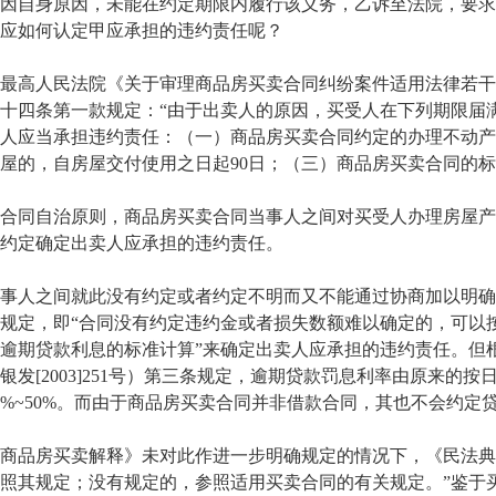
因自身原因，未能在约定期限内履行该义务，乙诉至法院，要求
应如何认定甲应承担的违约责任呢？
高人民法院《关于审理商品房买卖合同纠纷案件适用法律若干
十四条第一款规定：“由于出卖人的原因，买受人在下列期限届
人应当承担违约责任：（一）商品房买卖合同约定的办理不动产
屋的，自房屋交付使用之日起90日；（三）商品房买卖合同的标
同自治原则，商品房买卖合同当事人之间对买受人办理房屋产
约定确定出卖人应承担的违约责任。
人之间就此没有约定或者约定不明而又不能通过协商加以明确
规定，即“合同没有约定违约金或者损失数额难以确定的，可以
逾期贷款利息的标准计算”来确定出卖人应承担的违约责任。但
银发[2003]251号）第三条规定，逾期贷款罚息利率由原来的按
0%~50%。而由于商品房买卖合同并非借款合同，其也不会约
品房买卖解释》未对此作进一步明确规定的情况下，《民法典》
照其规定；没有规定的，参照适用买卖合同的有关规定。”鉴于