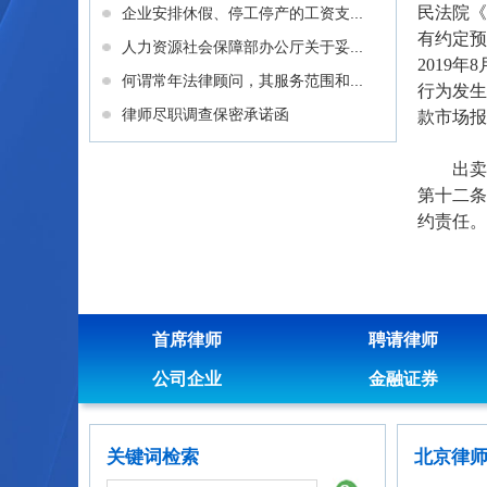
民法院《
企业安排休假、停工停产的工资支...
有约定预
人力资源社会保障部办公厅关于妥...
2019
何谓常年法律顾问，其服务范围和...
行为发生
律师尽职调查保密承诺函
款市场报
出卖人
第十二条
约责任。
首席律师
聘请律师
公司企业
金融证券
关键词检索
北京律