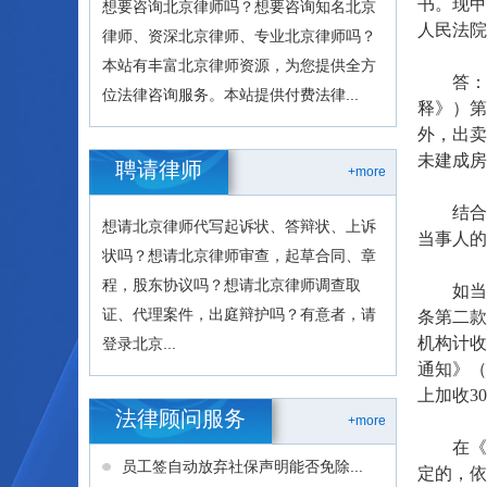
书。现甲
想要咨询北京律师吗？想要咨询知名北京
人民法院
律师、资深北京律师、专业北京律师吗？
本站有丰富北京律师资源，为您提供全方
答：最
位法律咨询服务。本站提供付费法律...
释》）第
外，出卖
未建成房
聘请律师
+more
结合合
想请北京律师代写起诉状、答辩状、上诉
当事人的
状吗？想请北京律师审查，起草合同、章
程，股东协议吗？想请北京律师调查取
如当事
证、代理案件，出庭辩护吗？有意者，请
条第二款
机构计收
登录北京...
通知》（
上加收3
法律顾问服务
+more
在《商
员工签自动放弃社保声明能否免除...
定的，依