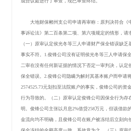
成合议庭进行了审查，现已审查终结。
大地财保郴州支公司申请再审称：原判决符合《中
事诉讼法》第二百条第二项、第六项规定的情形，请
（一）原审认定侯光冬等三人申请财产保全错误缺乏
事实不符。1.俊锋公司没有证明侯光冬等三人申请保
二审在没有任何新证据的情况下否定一审判决，认定
保全错误。2.俊锋公司隐瞒为解封其基本账户而申请
2574525.73元划扣至法院账户的事实，俊锋公司的
行为导致的。（二）原审认定俊锋公司因保全行为存
明。俊锋公司主张以月息2%借贷258万元，但该借款
金流向均不明确，且俊锋公司在账户被冻结后立刻向
保全冻结的金额高度一致，系故意为之。（三）原审