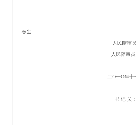
审 判 长
春生
人民陪审员：李
人民陪审员：王
二O一O年十一月
书 记 员：肖