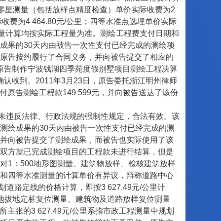
工过程中零星测量（包括放样点精度检查）单价实际收费为2
收费为4 464.80元/公里；四等水准点选埋单价实际
工程量计算均按实际工程量为准。测绘工程费支付日期和
成果的30天内由被告一次性支付已经完成的测绘项
原告按约履行了合同义务，并向被告提交了相应的
，原告制作宁波钱湖四季苑度假别墅项目测绘工程决算
确认收到。2011年3月23日，原告委托浙江明州律师
付原告测绘工程款149 599元，并向被告送达了该份
未违反法律、行政法规的强制性规定，合法有效。该
测绘成果的30天内由被告一次性支付已经完成的测
并向被告提交了测绘成果，而被告也实际使用了该
双方就已完成测绘项目的工程款未进行结算，但是
1：500地形图测量、建筑物放样、检核建筑放样
和四等水准测量的计算单价有异议，辩称道路中心
路定线的价格计算，即按3 627.49元/公里计
地拔地定桩复位测量、建筑物及道路放样复位测量
张的3 627.49元/公里系指市政工程测量中规划