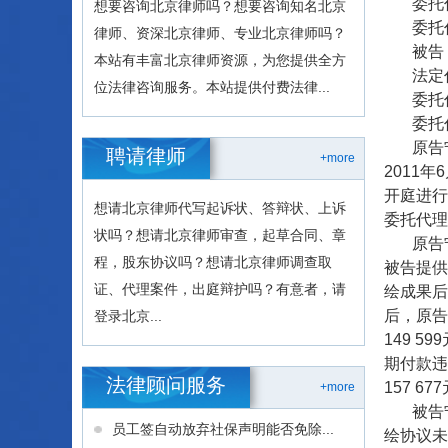
委托
想要咨询北京律师吗？想要咨询知名北京
委托
律师、资深北京律师、专业北京律师吗？
被告
本站有丰富北京律师资源，为您提供全方
法定
位法律咨询服务。本站提供付费法律...
委托
委托
原告
聘请律师
+more
2011
开庭进行
想请北京律师代写起诉状、答辩状、上诉
委托代理
状吗？想请北京律师审查，起草合同、章
原告
程，股东协议吗？想请北京律师调查取
被告提供
证、代理案件，出庭辩护吗？有意者，请
绘成果后
后，原告
登录北京...
149 
期付款违
法律顾问服务
157 
+more
被告
员工签自动放弃社保声明能否免除...
绘协议未