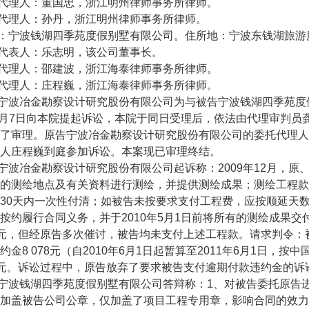
代理人：董国忠，浙江明州律师事务所律师。
代理人：孙丹，浙江明州律师事务所律师。
：宁波钱湖四季苑度假别墅有限公司。住所地：宁波东钱湖旅游
代表人：乐志明，该公司董事长。
代理人：邵建波，浙江海泰律师事务所律师。
代理人：庄程巍，浙江海泰律师事务所律师。
宁波冶金勘察设计研究股份有限公司为与被告宁波钱湖四季苑度
年6月7日向本院提起诉讼，本院于同日受理后，依法由代理审判员龚
了审理。原告宁波冶金勘察设计研究股份有限公司的委托代理人
人庄程巍到庭参加诉讼。本案现已审理终结。
宁波冶金勘察设计研究股份有限公司起诉称：2009年12月，
的测绘地点及有关资料进行测绘，并提供测绘成果；测绘工程款
30天内一次性付清；如被告未按要求支付工程费，应按顺延天
按约履行合同义务，并于2010年5月1日前将所有的测绘成果
599元，但经原告多次催讨，被告均未支付上述工程款。请求判令：
约金8 078元（自2010年6月1日起暂算至2011年6月1日，
677元。诉讼过程中，原告放弃了要求被告支付逾期付款违约金的诉
宁波钱湖四季苑度假别墅有限公司答辩称：1、对被告委托原告
加盖被告公司公章，仅加盖了项目工程专用章，影响合同的效力