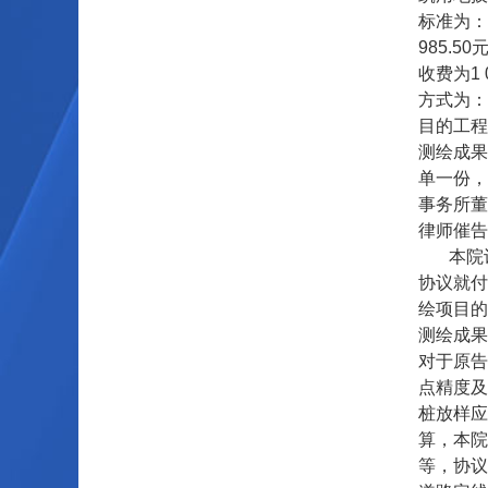
标准为：
985.
收费为1
方式为：
目的工程
测绘成果
单一份，
事务所董
律师催告
本院
协议就付
绘项目的
测绘成果
对于原告
点精度及
桩放样应
算，本院
等，协议