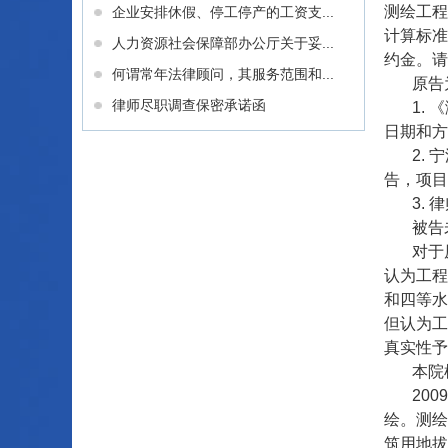
测绘工程
企业安排休假、停工停产的工资支...
计算标准
人力资源社会保障部办公厅关于妥...
约金。请
何谓常年法律顾问，其服务范围和...
原告
律师尽职调查保密承诺函
1.
日期和方
2.
告，项目
3.
被告
对于
认为工程
和四等水
但认为工
真实性予
本院
20
绘。测绘
筑用地拔