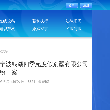
在线投稿
强制执行
法律顾问
知识产权
婚姻家事
民事商事
览文字
宁波钱湖四季苑度假别墅有限公司
纷一案
人民法院 浏览次数：6321
收藏[0]
。