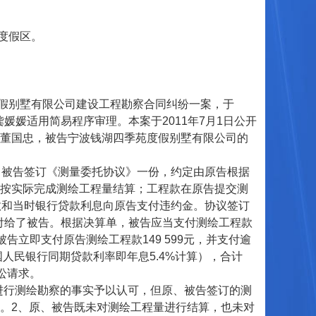
度假区。
假别墅有限公司建设工程勘察合同纠纷一案，于
媛媛适用简易程序审理。本案于2011年7月1日公开
董国忠，被告宁波钱湖四季苑度假别墅有限公司的
原、被告签订《测量委托协议》一份，约定由原告根据
按实际完成测绘工程量结算；工程款在原告提交测
数和当时银行贷款利息向原告支付违约金。协议签订
交付给了被告。根据决算单，被告应当支付测绘工程款
被告立即支付原告测绘工程款149 599元，并支付逾
按中国人民银行同期贷款利率即年息5.4%计算），合计
讼请求。
进行测绘勘察的事实予以认可，但原、被告签订的测
。2、原、被告既未对测绘工程量进行结算，也未对