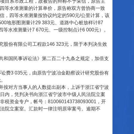
项目系市政工程，故被告的辩称不予采信，原告主
于四等水准测量的计算单价，原告称双方曾协商一致
信，四等水准测量按协议约定的590元/公里计算，该
500地形图测量计29 383元、道路中心桩放样计87
四等水准测量计7 670元、一级控制点计6 000元）。
份有限公司工程款146 323元，限于本判决生效
共和国民事诉讼法》第二百二十九条之规定，加倍支
合计诉讼费3 035元，由原告宁波冶金勘察设计研究股份有
21元。
并按对方当事人的人数提出副本，上诉于浙江省宁波
日内，凭判决书向浙江省宁波市中级人民法院立案
专户，帐号：810060143738093001，开
法院立案室。汇款时一律注明原审案号。逾期不