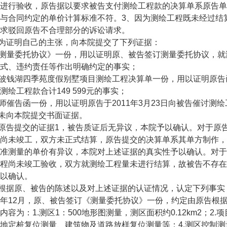
进行验收，原告据以要求被告支付测绘工程款的决算单系原告单
与合同约定的单价计算标准不符。3、因为测绘工程既未经过结
求驳回原告不合理部分的诉讼请求。
为证明自己的主张，向本院提交了下列证据：
 《测量委托协议》一份，用以证明原、被告签订测量委托协议，
式、违约责任等作出明确约定的事实；
 宁波钱湖四季苑度假别墅项目测绘工程决算单一份，用以证明原告
测绘工程款合计149 599元的事实；
 律师催告函一份，用以证明原告于2011年3月23日向被告催讨测
未向本院提交书面证据。
原告提交的证据1，被告质证后无异议，本院予以确认。对于原
尚未竣工，双方未正式结算，原告提交的决算单系其单方制作，
准测量的单价有异议，本院对上述证据的真实性予以确认。对于
程尚未竣工验收，双方就测绘工程量未进行结算，故被告不存在
以确认。
根据原、被告的陈述以及对上述证据的认证情况，认定下列事实
09年12月，原、被告签订《测量委托协议》一份，约定由原告
内容为：1.测区1：500地形图测量，测区面积约0.12km2；
地定桩复位测量、建筑物及道路放样复位测量等；4.测区控制