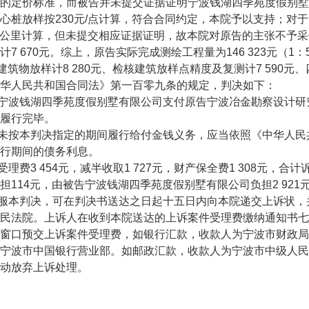
的定价标准，而被告并未提交证据证明宁波钱湖四季苑度假别墅
心桩放样按230元/点计算，符合合同约定，本院予以支持；对
元/公里计算，但未提交相应证据证明，故本院对原告的主张不予采
计7 670元。综上，原告实际完成测绘工程量为146 323元（1：
、建筑物放样计8 280元、检核建筑放样点精度及复测计7 590元、
华人民共和国合同法》第一百零九条的规定，判决如下：
宁波钱湖四季苑度假别墅有限公司支付原告宁波冶金勘察设计研究股
履行完毕。
未按本判决指定的期间履行给付金钱义务，应当依照《中华人民
行期间的债务利息。
受理费3 454元，减半收取1 727元，财产保全费1 308元，
担114元，由被告宁波钱湖四季苑度假别墅有限公司负担2 9
服本判决，可在判决书送达之日起十五日内向本院递交上诉状，
民法院。上诉人在收到本院送达的上诉案件受理费缴纳通知书七
窗口预交上诉案件受理费，如银行汇款，收款人为宁波市财政局非税资金
宁波市中国银行营业部。如邮政汇款，收款人为宁波市中级人民
动放弃上诉处理。