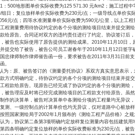
1：500地形图单价实际收费为125 571.30 元/km2；施
50元/组日；复位放样单价实际收费为230元/点；一级导线点单价实际
 056元/点；四等水准测量单价实际收费为590元/公里，以上
工程测量费用待协议约定的各个分项的测绘项目结束并提交测绘
款给原告。合同还对双方的违约责任进行了约定。协议签订后，
，被告也实际使用了原告提供的测绘成果。2010年11月10日
并提交给了被告，被告公司员工谢春年于2010年11月12日签字
国忠律师制作律师催告函一份，要求被告在2011年3月31日前支
函。
认为：原、被告签订的《测量委托协议》系双方真实意思表示，
款方式明确约定，待协议约定的各个分项的测绘项目结束并提交
工程款给原告。现原告已经完成了协议约定的各个分项的测绘，
，被告理应及时将已经完成测绘项目的工程款支付给原告。虽然
制作的决算单，被告对决算单中各测绘分项的工程量均无异议，对
复测、一级控制点的计算单价也均无异议，仅对道路中心桩放样
按照国家测绘局于2002年1月颁布的《测绘工程产品价格》之规划道
认为，协议第二条第3项明确约定放样复位测量内容包括建筑用
第四条明确约定复位放样的单价实际收费标准为230元/点，被告所主