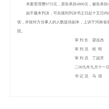
本案受理费9755元，原告承担4800元，被告承担4
如不服本判决，可在接到判决书之日起十五日内
状，并按对方当事人的人数提供副本，上诉于河南省
院。
审 判 长 梁连杰
审 判 员 程 明
审 判 员 丁战芳
二00九年九月十一
书 记 员 马 强