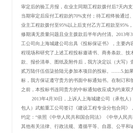
审定后的验工月报，在业主同期工程款拨付后7天内
当期审定后应付工程款的70%支付；待工程终验通过
业主工程款拨付至95%以上后支付乙方工程款至95%
修期满无质量问题且业主拨款后半年内付清。2013年3
工公司向上海城建公司出具《投标保证书》，主要内容
程现场和研究了上述工程投标邀请书、商务条款、技
款、报价清单、图纸及附件后，我方决定以（大写）
贰万陆仟伍佰柒拾陆元参加本项目的投标。……5.如
标，我方保证遵守贵方的书面中标通知书。在制订和
之前，本投标书连同贵方的中标通知收应成为约束双
2013年4月30日，上诉人上海城建公司（承包
包人）武船重工公司签订《建设工程专业分包合同》
约定：“依照《中华人民共和国合同法》《中华人民
其他有关法律、行政法规、遵循平等、自愿、公平和