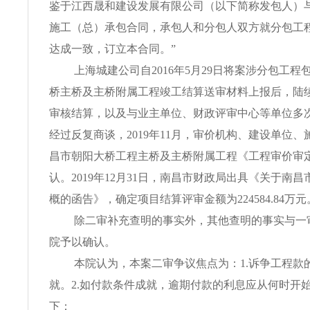
鉴于江西晟和建设发展有限公司（以下简称发包人）
施工（总）承包合同，承包人和分包人双方就分包工
达成一致，订立本合同。”
上海城建公司自2016年5月29日将案涉分包工
桥主桥及主桥附属工程竣工结算送审材料上报后，陆
审核结算，以及与业主单位、财政评审中心等单位多
经过反复商谈，2019年11月，审价机构、建设单位
昌市朝阳大桥工程主桥及主桥附属工程《工程审价审
认。2019年12月31日，南昌市财政局出具《关于南
概的函告》，确定项目结算评审金额为224584.84万元
除二审补充查明的事实外，其他查明的事实与一
院予以确认。
本院认为，本案二审争议焦点为：1.诉争工程款
就。2.如付款条件成就，逾期付款的利息应从何时开
下：