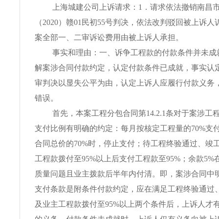
上海城建公司上诉请求：1．请求依法撤销南昌
（2020）赣01民初55号判决，依法改判驳回被上诉人
案全部一、二审诉讼费用由被上诉人承担。
事实和理由：一、诉争工程款的付款条件并未成
解案涉合同付款约定，认定付款条件已成就，事实认
审判决以显失公平为由，认定上诉人应履行付款义务
错误。
首先，本案工程分包合同第14.2.1条对于案涉
支付比例有明确的约定：每月按核定工程量的70%支
合同总价的70%时，停止支付；待工程终验通过、竣
工程款拨付至95%以上后支付工程款至95%；余款5
质量问题且业主拨款后半年内付清。即，案涉合同中
支付条款是附条件付款约定，应在满足工程终验通过
及业主工程款拨付至95%以上两个条件后，上诉人才