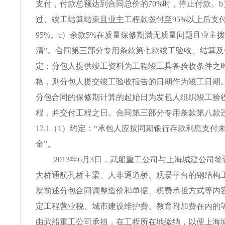
支付，付款总额达到合同总价的70%时，停止付款。
过、竣工结算结束且业主工程款拨付至95%以上后支
95%。c）余款5%在质量保修期满无质量问题且业主
清”。合同第三部分专用条款第七款竣工验收、结算及
定：分包人提供竣工资料为工程竣工具备验收条件之
格，则分包人提交竣工验收报告的日期作为竣工日期
分包合同的保修期计算的起始日为发包人组织竣工验
程，并交付工程之日。合同第三部分专用条款第八款
17.1（1）约定：“承包人应按同期银行存款利息支付
金”。
2013年6月3日，武船重工公司与上海城建公司
大桥通航孔桥主梁、人非通道桥、观景平台的钢结构
就前述分包合同调整造价和单据、税费承担方式等内
定工程营业税、城市建设维护费、教育附加费在内的
由武船重工公司承担，在工程所在地缴纳，以便上海