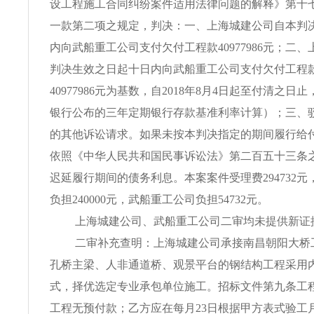
设工程施工合同纠纷案件适用法律问题的解释》第十
一款第二项之规定，判决：一、上海城建公司自本判
内向武船重工公司支付欠付工程款40977986元；二
判决生效之日起十日内向武船重工公司支付欠付工程
40977986元为基数，自2018年8月4日起至付清之
银行公布的三年定期银行存款基准利率计算）；三、
的其他诉讼请求。如果未按本判决指定的期间履行给
依照《中华人民共和国民事诉讼法》第二百五十三条
迟延履行期间的债务利息。本案案件受理费294732
负担240000元，武船重工公司负担54732元。
上海城建公司、武船重工公司二审均未提供新证
二审补充查明：上海城建公司承接南昌朝阳大桥
孔桥主梁、人非通道桥、观景平台的钢结构工程采用
式，择优选定专业承包单位施工。招标文件第九条工
工程无预付款；乙方应在每月23日根据甲方表式验工