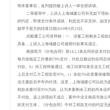
明本案事实，改判驳回被上诉人一审全部诉请。
二审庭审中，上诉人上海城建公司补充如下理由
的约定，即便支付条件成就，利息也不应支持。如支
能早于双方的结算日期2019年9月23日。
武船重工公司答辩称：一、涉案工程剩余工程款
具备，上诉人上海城建公司逾期付款事实成立。
根据双方《分包合同》第14.2.1条合同价款支付
每月按核定工作量的70%支付，付款总额达到合同总价
付款。b）待工程终验通过、竣工结算结束且业主工程
上后支付乙方工程款至95%。c）余款5%在质量保修
业主拨款后半年内付清。这里，上海城建公司以此为
程款未拨付至95%为由，认为本案剩余工程款尚未达
不付款。该上诉理由不成立，案件中业主南昌市政公
的支付主体，《分包合同》中对工程款支付的约定无