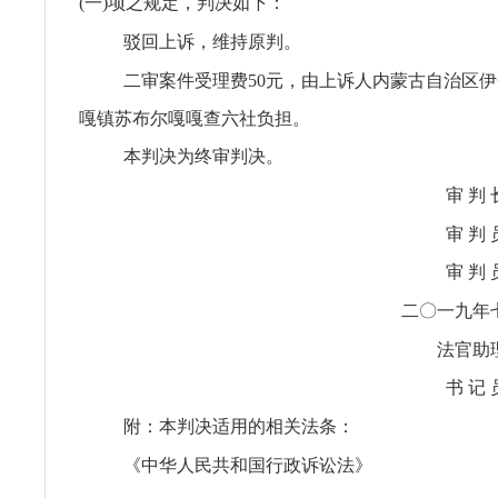
(一)项之规定，判决如下：
驳回上诉，维持原判。
二审案件受理费50元，由上诉人内蒙古自治区
嘎镇苏布尔嘎嘎查六社负担。
本判决为终审判决。
审 判
审 判
审 判
二〇一九年
法官助
书 记
附：本判决适用的相关法条：
《中华人民共和国行政诉讼法》