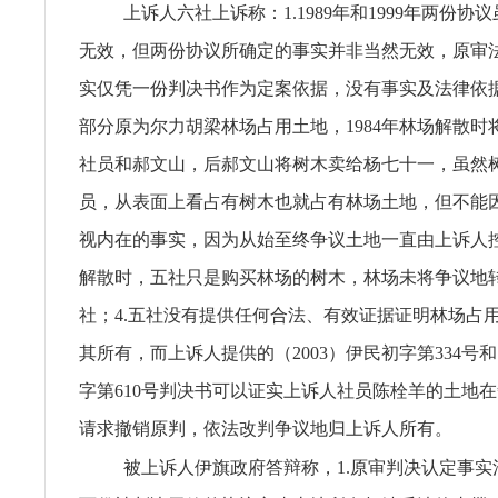
上诉人六社上诉称：1.1989年和1999年两份协
无效，但两份协议所确定的事实并非当然无效，原审
实仅凭一份判决书作为定案依据，没有事实及法律依据
部分原为尔力胡梁林场占用土地，1984年林场解散时
社员和郝文山，后郝文山将树木卖给杨七十一，虽然
员，从表面上看占有树木也就占有林场土地，但不能
视内在的事实，因为从始至终争议土地一直由上诉人控
解散时，五社只是购买林场的树木，林场未将争议地
社；4.五社没有提供任何合法、有效证据证明林场占
其所有，而上诉人提供的（2003）伊民初字第334号和
字第610号判决书可以证实上诉人社员陈栓羊的土地
请求撤销原判，依法改判争议地归上诉人所有。
被上诉人伊旗政府答辩称，1.原审判决认定事实