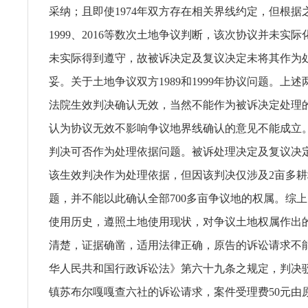
采纳；且即使1974年双方存在相关界线约定，但根据之
1999、2016等数次土地争议判断，该次协议并未实
未实际得到遵守，故被诉决定及复议决定未将其作为
妥。关于土地争议双方1989和1999年协议问题。上
法院生效判决确认无效，当然不能作为被诉决定处理
认为协议无效不影响争议地界线确认的意见不能成立。关
判决可否作为处理依据问题。被诉处理决定及复议决
该生效判决作为处理依据，但因该判决仅涉及2亩多
题，并不能以此确认全部700多亩争议地的权属。综
使用历史，遵照土地使用现状，对争议土地权属作出
清楚，证据确凿，适用法律正确，原告的诉讼请求不
华人民共和国行政诉讼法》第六十九条之规定，判决
镇苏布尔嘎嘎查六社的诉讼请求，案件受理费50元由